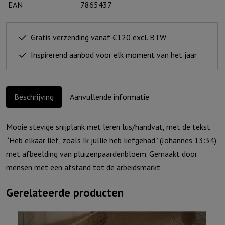
EAN
7865437
lus
"Ik
ben
Gratis verzending vanaf €120 excl. BTW
met
Inspirerend aanbod voor elk moment van het jaar
je
en
ik
Beschrijving
Aanvullende informatie
zal
.."
Mooie stevige snijplank met leren lus/handvat, met de tekst
aantal
“Heb elkaar lief, zoals Ik jullie heb liefgehad” (Johannes 13:34)
met afbeelding van pluizenpaardenbloem. Gemaakt door
mensen met een afstand tot de arbeidsmarkt.
Gerelateerde producten