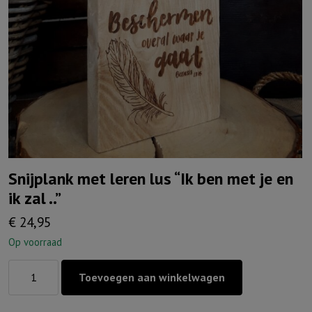
Snijplank met leren lus “Ik ben met je en
ik zal ..”
€
24,95
Op voorraad
Snijplank
Toevoegen aan winkelwagen
met
leren