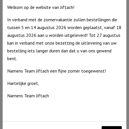
voorziet
Welkom op de website van Jiftach!
Hij"
Ivoor
In verband met de zomervakantie zullen bestellingen die
aantal
tussen 5 en 14 augustus 2026 worden geplaatst, vanaf 18
augustus 2026 aan u worden uitgeleverd! Tot 27 augustus
kan in verband met onze bezetting de uitlevering van uw
bestelling iets langer duren dan dat u van ons gewend
bent.
Namens Team Jiftach een fijne zomer toegewenst!
Windlicht S “Jij bent zo kostbaar” Ivoor
Hartelijke groet,
€
10,95
Uitverkocht
Namens Team Jiftach