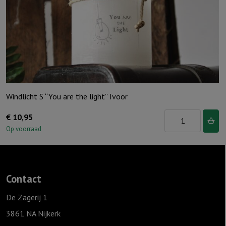
Windlicht S “You are the light” Ivoor
Windlicht
€
10,95
S
Op voorraad
"You
are
the
Contact
light"
Ivoor
De Zagerij 1
aantal
3861 NA Nijkerk