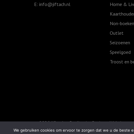
E:
info@jiftach.nl
Home & Liv
standaard)
aantal
Kaarthoude
Non-boeken
Outlet
Seizoenen
Speelgoed
Troost en b
© 2026 Jiftach
Realisatie:
Optimus Websites
We gebruiken cookies om ervoor te zorgen dat we u de beste er