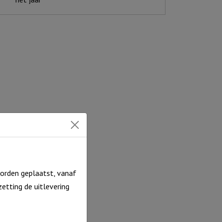
s
rt
cl.
deauverpakking)
ntal
orden geplaatst, vanaf
etting de uitlevering