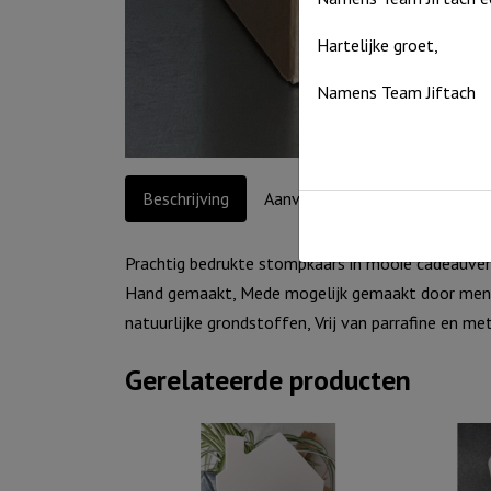
Hartelijke groet,
Namens Team Jiftach
Beschrijving
Aanvullende informatie
Prachtig bedrukte stompkaars in mooie cadeauverp
Hand gemaakt, Mede mogelijk gemaakt door mense
natuurlijke grondstoffen, Vrij van parrafine en 
Gerelateerde producten