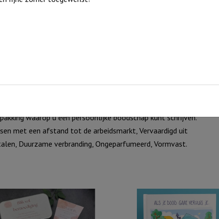
akking waarop u een persoonlijke boodschap kunt schrijven.
n met een afstand tot de arbeidsmarkt, Vervaardigd uit
metalen, Duurzame verbranding, Ongeparfumeerd, Vormvast.