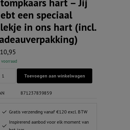
tompkaars hart – Jij
ebt een speciaal
lekje in ons hart (incl.
adeauverpakking)
10,95
 voorraad
ompkaars
Toevoegen aan winkelwagen
rt
AN
871237839859
bt
n
Gratis verzending vanaf €120 excl. BTW
eciaal
Inspirerend aanbod voor elk moment van
ekje
het jaar