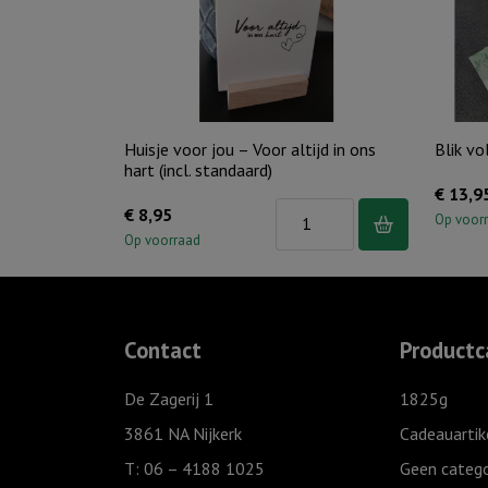
Huisje voor jou – Voor altijd in ons
Blik vo
hart (incl. standaard)
€
13,9
Huisje
€
8,95
Op voor
voor
Op voorraad
jou
-
Voor
Contact
Productc
altijd
in
De Zagerij 1
1825g
ons
3861 NA Nijkerk
Cadeauartik
hart
T: 06 – 4188 1025
Geen catego
(incl.