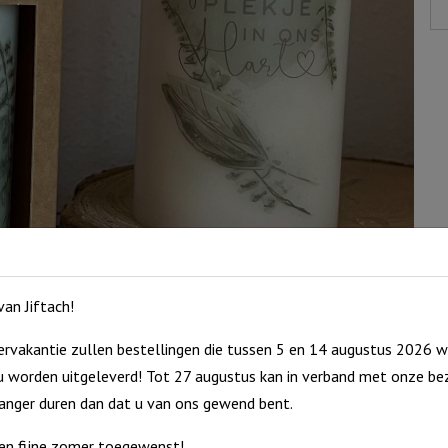
in
on
ha
(in
ca
aa
an Jiftach!
rvakantie zullen bestellingen die tussen 5 en 14 augustus 2026 w
 worden uitgeleverd! Tot 27 augustus kan in verband met onze bez
langer duren dan dat u van ons gewend bent.
en fijne zomer toegewenst!