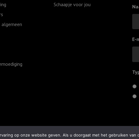
ing
Schaapje voor jou
Na
rs
 algemeen
E-
emoediging
Ty
varing op onze website geven. Als u doorgaat met het gebruiken van de