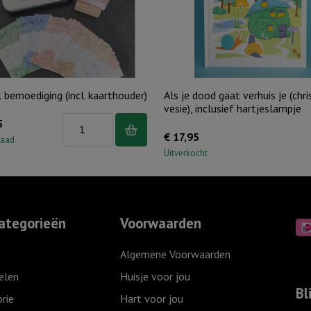
l bemoediging (incl. kaarthouder)
Als je dood gaat verhuis je (chri
vesie), inclusief hartjeslampje
Blik
5
€
17,95
vol
raad
Uitverkocht
bemoediging
(incl.
kaarthouder)
aantal
ategorieën
Voorwaarden
Algemene Voorwaarden
elen
Huisje voor jou
Bl
rie
Hart voor jou