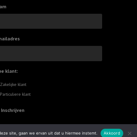
am
mailadres
pe klant:
*
Zakelijke klant
Particuliere klant
Inschrijven
ze site, gaan we ervan uit dat u hiermee instemt.
Akkoord