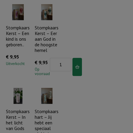
De
aan
Heere
dag
is
draagt
mijn
Stompkaars
Stompkaars
Hij
Kerst – Een
Kerst – Eer
Herder..
ons
kind is ons
aan God in
(incl.
aantal
geboren..
de hoogste
cadeauverpakking)
hemel
€
9,95
aantal
Stompkaars
€
9,95
Uitverkocht
Kerst
Op
voorraad
-
Eer
aan
God
in
Stompkaars
Stompkaars
Kerst – In
hart – Jij
de
het licht
hebt een
hoogste
van Gods
speciaal