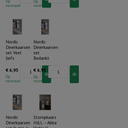
Dinerkaarsen
Dinerkaarsen
Op
Op
voorraad
voorraad
set
set
Geloof,
Dikke
hoop,
knuffel
liefde
aantal
aantal
Nordic
Nordic
Dinerkaarsen
Dinerkaarsen
set Veel
set
liefs
Bedankt
Nordic
Nordic
€
6,95
€
6,95
Dinerkaarsen
Dinerkaarsen
Op
Op
voorraad
voorraad
set
set
Veel
Bedankt
liefs
aantal
aantal
Nordic
Stompkaars
Dinerkaarsen
H&L – Abba
set Ik mis je
Vader U