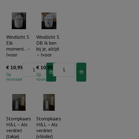
Al
gaat
de
zee
tekeer
Windlicht S
Windlicht S
Elk
DB Ik ben
-
moment.. –
bij je, altijd
Ivoor
Ivoor
– Ivoor
aantal
Windlicht
Windlicht
€
10,95
€
10,95
S
S
Op
Op
voorraad
voorraad
Elk
DB
moment..
Ik
-
ben
Ivoor
bij
aantal
je,
Stompkaars
Stompkaars
H&L – Als
H&L – Als
altijd
verdriet
verdriet
-
(takje)
(vlinder)