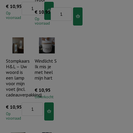
Ivoor
Windlicht
€
10,95
Ivoor
aantal
Windlicht
€
10,95
S
Op
aantal
voorraad
S
Op
Jesus
voorraad
In
is
het
the
licht
light
van
-
Gods
Stompkaars
Windlicht S
Ivoor
H&L – Uw
Ik mis je
zoon
aantal
woord is
met heel
-
een lamp
mijn hart
Ivoor
voor mijn
voet (incl.
€
10,95
aantal
cadeauverpakking)
Uitverkocht
Stompkaars
€
10,95
H&L
Op
voorraad
-
Uw