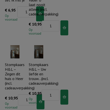
laat nooit
Nordic
alleen (incl.
€
6,95
cadeauverpakking)
Dinerkaarsen
Op
voorraad
set
Stompkaars
€
10,95
Ik
H&L
Op
voorraad
mis
-
je
Abba
aantal
Vader
U
laat
Stompkaars
Stompkaars
H&L –
H&L – Uw
nooit
Zegen dit
liefde en
alleen
huis o Heer
trouw…(incl.
(incl.
(incl.
cadeauverpakking)
cadeauverpakking)
cadeauverpakking)
Stompkaars
€
10,95
aantal
Stompkaars
€
10,95
H&L
Op
voorraad
H&L
Op
-
voorraad