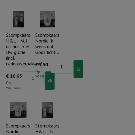
-
Uw
Zegen
liefde
dit
en
huis
trouw...
o
Stompkaars
Stompkaars
(incl.
H&L – Vul
Nordic Ik
Heer
cadeauverpakking)
dit huis met
wens dat
(incl.
aantal
Uw glorie
Gods licht…
cadeauverpakking)
(incl.
cadeauverpakking)
Stompkaars
€
7,50
aantal
Nordic
Op
Stompkaars
€
10,95
voorraad
Ik
H&L
Op
wens
voorraad
-
dat
Vul
Gods
dit
licht...
huis
aantal
met
Stompkaars
Stompkaars
Nordic
H&L – Ik
Uw