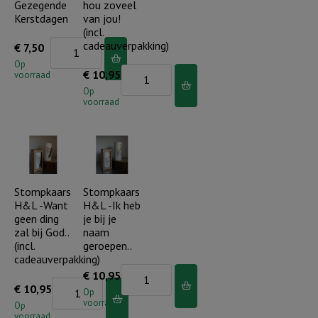
Gezegende
hou zoveel
glorie
Kerstdagen
van jou!
(incl.
(incl.
Stompkaars
cadeauverpakking)
€
7,50
cadeauverpakking)
Nordic
Op
aantal
Stompkaars
€
10,95
voorraad
Gezegende
H&L
Op
Kerstdagen
voorraad
-
aantal
Ik
hou
zoveel
van
Stompkaars
Stompkaars
H&L -Want
H&L -Ik heb
jou!
geen ding
je bij je
(incl.
zal bij God..
naam
cadeauverpakking)
(incl.
geroepen..
cadeauverpakking)
aantal
Stompkaars
€
10,95
Stompkaars
€
10,95
H&L
Op
voorraad
H&L
Op
-
voorraad