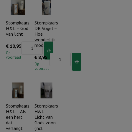
woord
is
een
Stompkaars
Stompkaars
H&L – God
DB Vogel –
lamp
van licht
Hoe
voor
wonderlijk
mijn
Stompkaars
mooi..
€
10,95
voet
H&L
Op
Stompkaars
€
8,95
voorraad
(incl.
-
DB
Op
cadeauverpakking)
God
voorraad
Vogel
aantal
van
-
licht
Hoe
aantal
wonderlijk
mooi..
Stompkaars
Stompkaars
H&L – Als
H&L –
aantal
een hert
Licht van
dat
Gods zoon
verlangt
(incl.