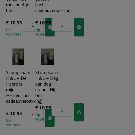
met heel je
(incl.
hart
cadeauverpakking)
Stompkaars
Stompkaars
€
10,95
€
10,95
H&L
H&L
Op
Op
voorraad
voorraad
-
-
Vertrouw
Je
op
bent
de
geliefd!
Heer
(incl.
Stompkaars
Stompkaars
H&L – De
H&L – Dag
met
cadeauverpakking)
Heere is
aan dag
heel
aantal
mijn
draagt Hij
je
Herder..(incl.
ons
cadeauverpakking)
hart
Stompkaars
€
10,95
aantal
Stompkaars
€
10,95
H&L
Op
voorraad
H&L
Op
-
voorraad
-
Dag