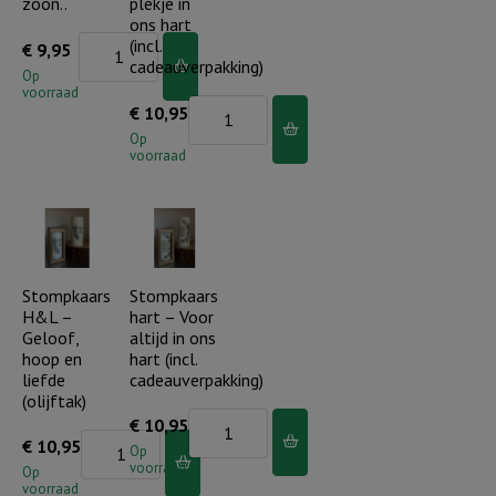
hemel
zoon..
plekje in
ons hart
aantal
Stompkaars
(incl.
€
9,95
cadeauverpakking)
Kerst
Op
voorraad
-
Stompkaars
€
10,95
In
hart
Op
voorraad
het
-
licht
Jij
van
hebt
Gods
een
zoon..
speciaal
Stompkaars
Stompkaars
aantal
H&L –
hart – Voor
plekje
Geloof,
altijd in ons
in
hoop en
hart (incl.
ons
liefde
cadeauverpakking)
(olijftak)
hart
Stompkaars
€
10,95
(incl.
Stompkaars
€
10,95
hart
Op
cadeauverpakking)
voorraad
H&L
Op
-
voorraad