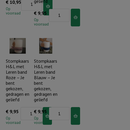
Windlicht
geliefd
€
10,95
Taupe
S
Op
Stompkaars
€
9,95
aantal
voorraad
Liefde
H&L
Op
maakt
voorraad
met
dit
Leren
huis
band
een
-
thuis
Je
Stompkaars
Stompkaars
aantal
H&L met
H&L met
bent
Leren band
Leren band
gekozen,
Roze – Je
Blauw – Je
gedragen
bent
bent
gekozen,
gekozen,
en
gedragen en
gedragen en
geliefd
geliefd
geliefd
aantal
Stompkaars
Stompkaars
€
9,95
€
9,95
H&L
H&L
Op
Op
voorraad
voorraad
met
met