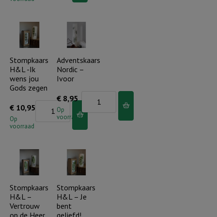
-
Ik
Want
heb
geen
je
ding
bij
zal
Stompkaars
Adventskaars
je
H&L -Ik
Nordic –
bij
naam
wens jou
Ivoor
God..
geroepen..
Gods zegen
(incl.
Adventskaars
€
8,95
aantal
Stompkaars
€
10,95
cadeauverpakking)
Nordic
Op
voorraad
H&L
Op
aantal
-
voorraad
-
Ivoor
Ik
aantal
wens
jou
Gods
Stompkaars
Stompkaars
H&L –
H&L – Je
zegen
Vertrouw
bent
aantal
op de Heer
geliefd!