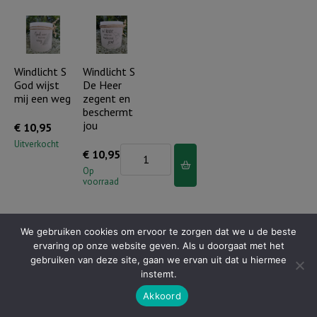
Leren
Leren
band
band
Roze
Blauw
-
-
Windlicht S
Windlicht S
God wijst
De Heer
Je
Je
mij een weg
zegent en
bent
bent
beschermt
gekozen,
gekozen,
jou
€
10,95
gedragen
gedragen
Uitverkocht
Windlicht
€
10,95
en
en
S
Op
geliefd
geliefd
voorraad
De
aantal
aantal
Heer
zegent
We gebruiken cookies om ervoor te zorgen dat we u de beste
ervaring op onze website geven. Als u doorgaat met het
en
gebruiken van deze site, gaan we ervan uit dat u hiermee
beschermt
Windlicht S
Windlicht S
instemt.
Je bent
De liefde is
jou
Akkoord
gekozen
geduldig…
aantal