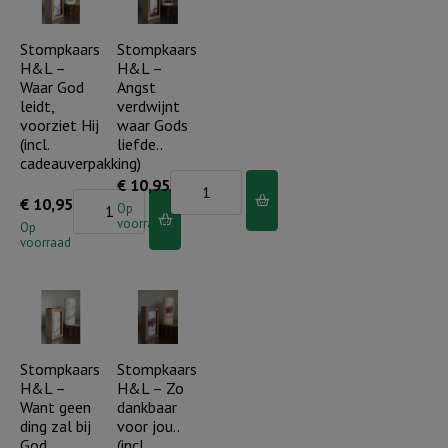
met
aantal
je
Stompkaars
Stompkaars
H&L –
H&L –
(roze
Waar God
Angst
bloem)
leidt,
verdwijnt
incl.
voorziet Hij
waar Gods
(incl.
liefde..
cadeauverpakking
cadeauverpakking)
aantal
Stompkaars
€
10,95
Stompkaars
€
10,95
H&L
Op
voorraad
H&L
Op
-
voorraad
-
Angst
Waar
verdwijnt
God
waar
leidt,
Gods
voorziet
Stompkaars
Stompkaars
liefde..
H&L –
H&L – Zo
Hij
aantal
Want geen
dankbaar
(incl.
ding zal bij
voor jou..
cadeauverpakking)
God..
(incl.