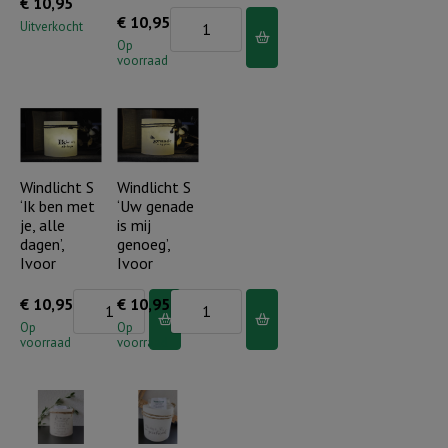
€
10,95
Windlicht
aantal
€
10,95
Uitverkocht
S
Op
voorraad
"Jij
bent
het
waard"
Ivoor
Windlicht S
Windlicht S
‘Ik ben met
‘Uw genade
aantal
je, alle
is mij
dagen’,
genoeg’,
Ivoor
Ivoor
Windlicht
Windlicht
€
10,95
€
10,95
S
S
Op
Op
voorraad
voorraad
'Ik
'Uw
ben
genade
met
is
je,
mij