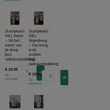
-
Je
bent
speciaal,
uniek
Stompkaars
Stompkaars
H&L Water
H&L
en
– Uit het
Regenboog
bijzonder
water van
– Een boog
de doop
in de
aantal
(incl.
wolken
cadeauverpakking)
(incl.
cadeauverpakking)
Stompkaars
€
10,95
Stompkaars
€
10,95
H&L
Op
voorraad
H&L
Op
Water
voorraad
Regenboog
-
-
Uit
Een
het
boog
water