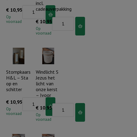
Ivoor
incl.
Stompkaars
cadeauverpakking
€
10,95
aantal
H&L
Op
Stompkaars
€
10,95
voorraad
-
H&L
Op
Als
voorraad
-
verdriet
Als
(takje)
verdriet
aantal
(vlinder)
incl.
Stompkaars
Windlicht S
H&L – Sta
Jezus het
cadeauverpakking
op en
licht van
aantal
schitter
onze kerst
– Ivoor
Stompkaars
€
10,95
Windlicht
€
10,95
H&L
Op
voorraad
S
Op
-
voorraad
Jezus
Sta
het
op