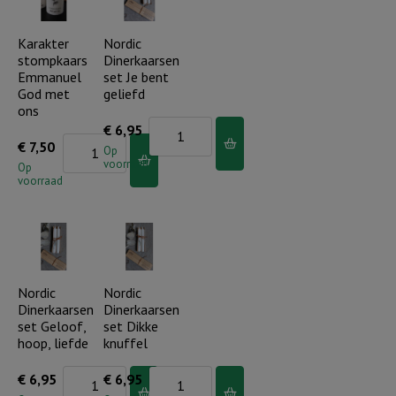
geboren
aantal
Karakter
Nordic
stompkaars
Dinerkaarsen
Emmanuel
set Je bent
God met
geliefd
ons
Nordic
€
6,95
Karakter
€
7,50
Dinerkaarsen
Op
voorraad
stompkaars
Op
set
voorraad
Emmanuel
Je
God
bent
met
geliefd
ons
aantal
aantal
Nordic
Nordic
Dinerkaarsen
Dinerkaarsen
set Geloof,
set Dikke
hoop, liefde
knuffel
Nordic
Nordic
€
6,95
€
6,95