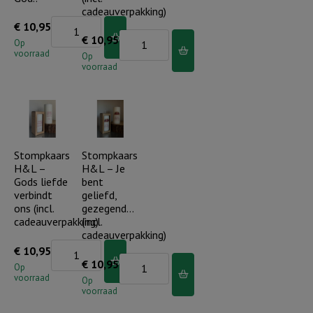
cadeauverpakking)
aantal
Stompkaars
€
10,95
Stompkaars
€
10,95
H&L
Op
voorraad
H&L
Op
-
voorraad
-
Want
Zo
geen
dankbaar
ding
voor
zal
jou..
Stompkaars
Stompkaars
bij
H&L –
H&L – Je
(incl.
God..
Gods liefde
bent
cadeauverpakking)
aantal
verbindt
geliefd,
aantal
ons (incl.
gezegend…
cadeauverpakking)
(incl.
cadeauverpakking)
Stompkaars
€
10,95
Stompkaars
€
10,95
H&L
Op
voorraad
H&L
Op
-
voorraad
-
Gods