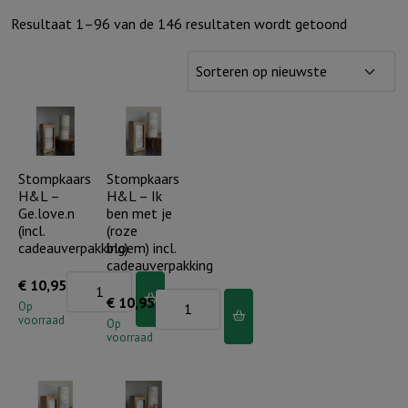
Gesorteer
Resultaat 1–96 van de 146 resultaten wordt getoond
op
nieuwste
Stompkaars
Stompkaars
H&L –
H&L – Ik
Ge.love.n
ben met je
(incl.
(roze
cadeauverpakking)
bloem) incl.
cadeauverpakking
Stompkaars
€
10,95
Stompkaars
€
10,95
H&L
Op
voorraad
H&L
Op
-
voorraad
-
Ge.love.n
Ik
(incl.
ben
cadeauverpakking)