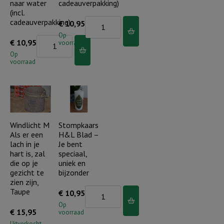
naar water
cadeauverpakking)
(incl.
cadeauverpakking)
Stompkaars
€
10,95
H&L
Op
Stompkaars
€
10,95
voorraad
-
H&L
Op
Licht
voorraad
-
van
Als
Gods
een
zoon
hert
(incl.
dat
Windlicht M
Stompkaars
cadeauverpakking)
Als er een
H&L Blad –
verlangt
aantal
lach in je
Je bent
naar
hart is, zal
speciaal,
water
die op je
uniek en
gezicht te
bijzonder
(incl.
zien zijn,
cadeauverpakking)
Taupe
Stompkaars
€
10,95
aantal
H&L
Op
€
15,95
voorraad
Blad
Uitverkocht