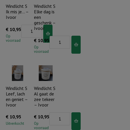
alle
genoeg',
Windlicht S
Windlicht S
Ik mis je… –
Elke dag is
dagen',
Ivoor
Ivoor
een
Ivoor
aantal
geschenk –
aantal
Windlicht
Ivoor
€
10,95
S
Op
Windlicht
€
10,95
voorraad
Ik
S
Op
mis
voorraad
Elke
je...
dag
-
is
Ivoor
een
aantal
geschenk
Windlicht S
Windlicht S
Leef, lach
Al gaat de
-
en geniet –
zee tekeer
Ivoor
Ivoor
– Ivoor
aantal
Windlicht
€
10,95
€
10,95
S
Uitverkocht
Op
voorraad