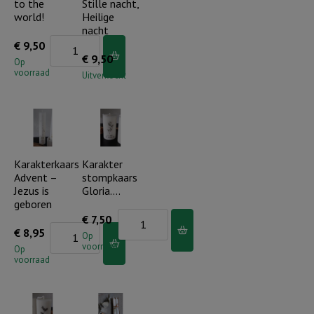
to the
Stille nacht,
aantal
world!
Heilige
nacht
Led
€
9,50
€
9,50
Stompkaars
Op
voorraad
Uitverkocht
10
cm
Joy
to
the
Karakterkaars
Karakter
world!
Advent –
stompkaars
Jezus is
Gloria….
aantal
geboren
Karakter
€
7,50
Karakterkaars
€
8,95
stompkaars
Op
voorraad
Advent
Op
Gloria....
voorraad
-
aantal
Jezus
is