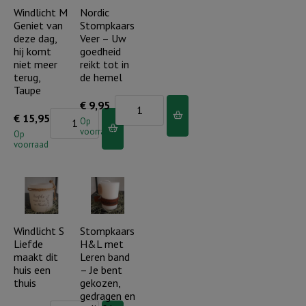
in
Windlicht M
Nordic
van
Geniet van
Stompkaars
de
de
deze dag,
Veer – Uw
wolken
doop
hij komt
goedheid
(incl.
niet meer
reikt tot in
(incl.
terug,
de hemel
cadeauverpakking)
cadeauverpakking)
Taupe
aantal
Nordic
€
9,95
aantal
Windlicht
€
15,95
Stompkaars
Op
voorraad
M
Op
Veer
voorraad
Geniet
-
van
Uw
deze
goedheid
dag,
reikt
hij
Windlicht S
Stompkaars
tot
Liefde
H&L met
komt
in
maakt dit
Leren band
niet
de
huis een
– Je bent
meer
thuis
gekozen,
hemel
gedragen en
terug,
aantal