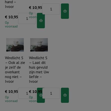
hand –
Ivoor
Windlicht
€
10,95
S
Op
Windlicht
€
10,95
voorraad
-
S
Op
De
voorraad
-
Heere
Mijn
is
leven
mijn
rust
Herder
in
Windlicht S
Windlicht S
-
– Ook al zie
– Laat dit
de
Ivoor
je zelf de
huis gevuld
palm
overkant
zijn met Uw
aantal
van
nog niet –
liefde –
Ivoor
Ivoor
Uw
hand
Windlicht
Windlicht
€
10,95
€
10,95
-
S
S
Op
Op
voorraad
voorraad
Ivoor
-
-
aantal
Ook
Laat