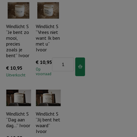
al
dit
zie
huis
je
gevuld
Windlicht S
Windlicht S
“Je bent zo
“Vrees niet
zelf
zijn
mooi,
want Ik ben
de
met
precies
met u”
overkant
Uw
zoals je
Ivoor
bent” Ivoor
nog
liefde
Windlicht
€
10,95
niet
-
€
10,95
S
Op
-
Ivoor
voorraad
Uitverkocht
"Vrees
Ivoor
aantal
niet
aantal
want
Ik
ben
Windlicht S
Windlicht S
met
“Dag aan
“Jij bent het
dag…” Ivoor
waard”
u"
Ivoor
Ivoor