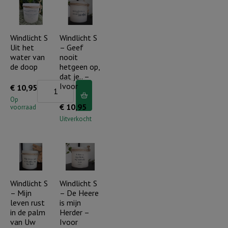
huis
hebben
we
Windlicht S
Windlicht S
lief..
Uit het
– Geef
water van
nooit
aantal
de doop
hetgeen op,
dat je.. –
Windlicht
Ivoor
€
10,95
S
Op
€
10,95
voorraad
Uit
Uitverkocht
het
water
van
de
doop
Windlicht S
Windlicht S
– Mijn
– De Heere
aantal
leven rust
is mijn
in de palm
Herder –
van Uw
Ivoor