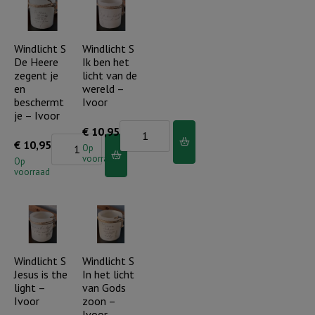
licht
en
van
schitter
onze
Windlicht S
Windlicht S
aantal
De Heere
Ik ben het
kerst
zegent je
licht van de
-
en
wereld –
Ivoor
beschermt
Ivoor
je – Ivoor
aantal
Windlicht
€
10,95
Windlicht
€
10,95
S
Op
voorraad
S
Op
Ik
voorraad
De
ben
Heere
het
zegent
licht
je
van
en
Windlicht S
Windlicht S
de
Jesus is the
In het licht
beschermt
wereld
light –
van Gods
je
-
Ivoor
zoon –
-
Ivoor