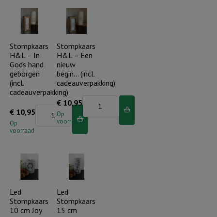
Je
liefde
bent
verbindt
geliefd,
ons
gezegend...
Stompkaars
Stompkaars
(incl.
H&L – In
H&L – Een
(incl.
cadeauverpakking)
Gods hand
nieuw
cadeauverpakking)
aantal
geborgen
begin… (incl.
aantal
(incl.
cadeauverpakking)
cadeauverpakking)
Stompkaars
€
10,95
Stompkaars
€
10,95
H&L
Op
voorraad
H&L
Op
-
voorraad
-
Een
In
nieuw
Gods
begin...
hand
(incl.
geborgen
Led
Led
cadeauverpakking)
Stompkaars
Stompkaars
(incl.
aantal
10 cm Joy
15 cm
cadeauverpakking)