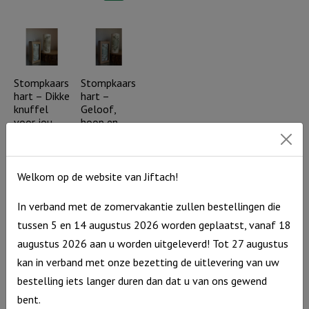
aantal
-
Voor
Geloof,
altijd
hoop
in
en
ons
liefde
Stompkaars
Stompkaars
hart
hart – Dikke
hart –
(olijftak)
(incl.
knuffel
Geloof,
aantal
cadeauverpakking)
voor jou
hoop en
(incl.
liefde (incl.
aantal
cadeauverpakking)
cadeauverpakking)
Stompkaars
Stompkaars
€
10,95
€
10,95
Welkom op de website van Jiftach!
hart
hart
Op
Op
voorraad
voorraad
In verband met de zomervakantie zullen bestellingen die
-
-
tussen 5 en 14 augustus 2026 worden geplaatst, vanaf 18
Dikke
Geloof,
augustus 2026 aan u worden uitgeleverd! Tot 27 augustus
knuffel
hoop
kan in verband met onze bezetting de uitlevering van uw
voor
en
bestelling iets langer duren dan dat u van ons gewend
jou
liefde
Windlicht S
Windlicht S
bent.
DB Hoe
GHL, maar
(incl.
(incl.