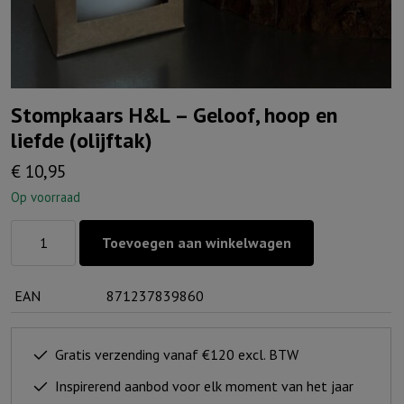
Stompkaars H&L – Geloof, hoop en
liefde (olijftak)
€
10,95
Op voorraad
Stompkaars
Toevoegen aan winkelwagen
H&L
-
EAN
871237839860
Geloof,
hoop
en
Gratis verzending vanaf €120 excl. BTW
liefde
Inspirerend aanbod voor elk moment van het jaar
(olijftak)