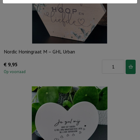
cadeauverpakking)
aantal
Nordic Honingraat M – GHL Urban
Nordic
€
9,95
Honingraat
Op voorraad
M
-
GHL
Urban
aantal