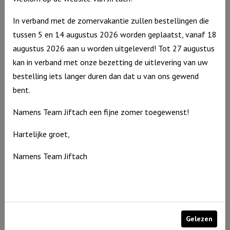
plekje
in
In verband met de zomervakantie zullen bestellingen die
mijn
tussen 5 en 14 augustus 2026 worden geplaatst, vanaf 18
hart
augustus 2026 aan u worden uitgeleverd! Tot 27 augustus
aantal
kan in verband met onze bezetting de uitlevering van uw
bestelling iets langer duren dan dat u van ons gewend
bent.
Stompkaars hart – Dikke knuffel voor jou (incl.
cadeauverpakking)
Namens Team Jiftach een fijne zomer toegewenst!
Stompkaars
€
10,95
hart
Op voorraad
Hartelijke groet,
-
Namens Team Jiftach
Dikke
knuffel
voor
jou
(incl.
Gelezen