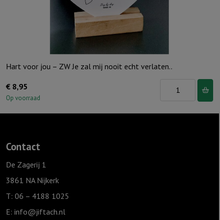
Hart voor jou – ZW Je zal mij nooit echt verlaten..
Hart
€
8,95
voor
Op voorraad
jou
-
ZW
Contact
Je
zal
De Zagerij 1
mij
3861 NA Nijkerk
nooit
T: 06 – 4188 1025
echt
E:
info@jiftach.nl
verlaten..