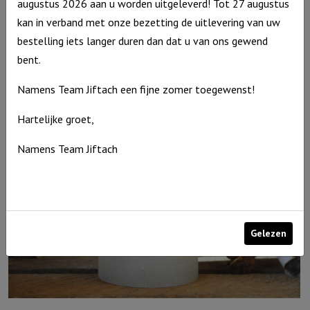
augustus 2026 aan u worden uitgeleverd! Tot 27 augustus
kan in verband met onze bezetting de uitlevering van uw
Windlicht M De Heere zegent je en Hij beschermt je……, grijs
bestelling iets langer duren dan dat u van ons gewend
€
15,95
bent.
Uitverkocht
Namens Team Jiftach een fijne zomer toegewenst!
Hartelijke groet,
Namens Team Jiftach
Gelezen