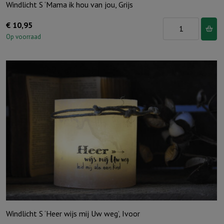
Windlicht S ‘Mama ik hou van jou, Grijs
Windlicht
€
10,95
S
Op voorraad
'Mama
ik
hou
van
jou,
Grijs
aantal
Windlicht S ‘Heer wijs mij Uw weg’, Ivoor