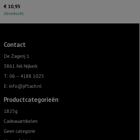
€
10,95
Uitverkocht
Contact
De Zagerij 1
3861 NA Nijkerk
T: 06 – 4188 1025
E:
info@jiftach.nl
Productcategorieën
1825g
Cadeauartikelen
Geen categorie