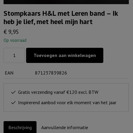
Stompkaars H&L met Leren band – Ik
heb je lief, met heel mijn hart
€
9,95
Op voorraad
Stompkaars
Toevoegen aan winkelwagen
H&L
met
EAN
871237839826
Leren
band
-
Gratis verzending vanaf €120 excl. BTW
Ik
Inspirerend aanbod voor elk moment van het jaar
heb
je
lief,
Beschrijving
Aanvullende informatie
met