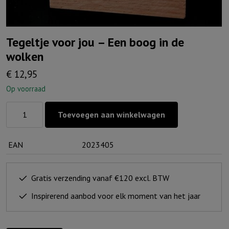
Tegeltje voor jou – Een boog in de
wolken
€
12,95
Op voorraad
Tegeltje
Toevoegen aan winkelwagen
voor
jou
EAN
2023405
-
Een
boog
Gratis verzending vanaf €120 excl. BTW
in
Inspirerend aanbod voor elk moment van het jaar
de
wolken