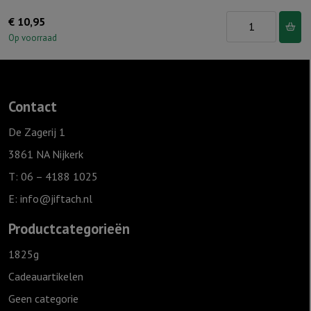
Windlicht
€
10,95
S
Op voorraad
"You
are
the
Contact
light"
Ivoor
De Zagerij 1
aantal
3861 NA Nijkerk
T: 06 – 4188 1025
E:
info@jiftach.nl
Productcategorieën
1825g
Cadeauartikelen
Geen categorie