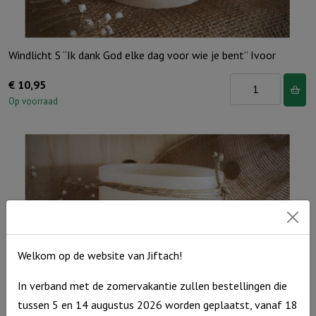
Windlicht S “Ik dank God elke dag voor wie je bent” Ivoor
Windlicht
€
10,95
S
Op voorraad
"Ik
dank
God
elke
dag
voor
wie
je
Welkom op de website van Jiftach!
bent"
In verband met de zomervakantie zullen bestellingen die
Ivoor
tussen 5 en 14 augustus 2026 worden geplaatst, vanaf 18
aantal