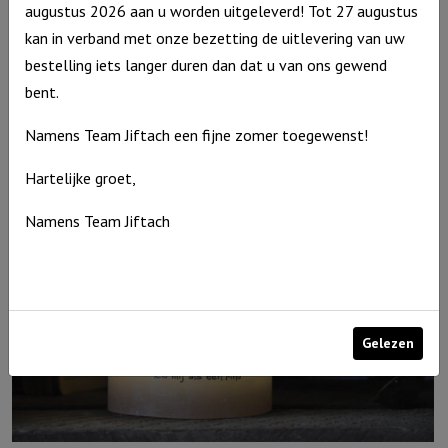
augustus 2026 aan u worden uitgeleverd! Tot 27 augustus
kan in verband met onze bezetting de uitlevering van uw
Windlicht M: “Een drievoudig snoer wordt niet spoedig…” Ivoor
bestelling iets langer duren dan dat u van ons gewend
€
15,95
bent.
Uitverkocht
Namens Team Jiftach een fijne zomer toegewenst!
Hartelijke groet,
Namens Team Jiftach
Gelezen