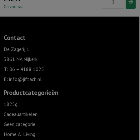
S
Op voorraad
"You
are
the
Contact
light"
Ivoor
De Zagerij 1
aantal
3861 NA Nijkerk
T: 06 – 4188 1025
E:
info@jiftach.nl
Productcategorieën
1825g
Cadeauartikelen
Geen categorie
Home & Living