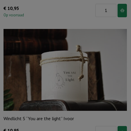
Windlicht
€
10,95
S
Op voorraad
"Waar
God
leidt,
voorziet
Hij"
Ivoor
aantal
Windlicht S “You are the light” Ivoor
Windlicht
€
10,95