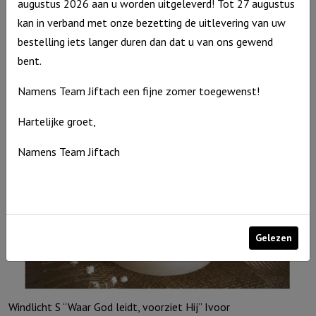
augustus 2026 aan u worden uitgeleverd! Tot 27 augustus
Windlicht M: “Een drievoudig snoer wordt niet spoedig…” Ivoor
kan in verband met onze bezetting de uitlevering van uw
€
15,95
bestelling iets langer duren dan dat u van ons gewend
Uitverkocht
bent.
Namens Team Jiftach een fijne zomer toegewenst!
Hartelijke groet,
Namens Team Jiftach
Gelezen
Windlicht S “Waar God leidt, voorziet Hij” Ivoor