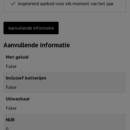
liefde
Inspirerend aanbod voor elk moment van het jaar
(urban)
aantal
Aanvullende informatie
Aanvullende informatie
Met geluid
False
Inclusief batterijen
False
Uitwasbaar
False
NUR
0