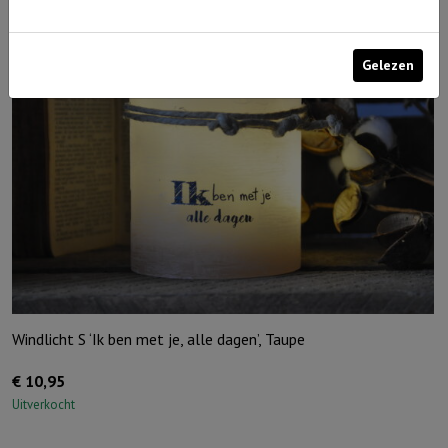
Gelezen
Windlicht S ‘Ik ben met je, alle dagen’, Taupe
€
10,95
Uitverkocht