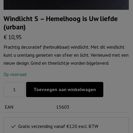
Windlicht S – Hemelhoog is Uw liefde
(urban)
€
10,95
Prachtig decoratief (herbruikbaar) windlicht. Met dit windlicht
kunt u urenlang genieten van sfeer en licht. Vernieuwd met een
nieuw design. Grind en theelichtje worden bijgeleverd.
Op voorraad
Windlicht
Toevoegen aan winkelwagen
S
-
EAN
15603
Hemelhoog
is
Uw
Gratis verzending vanaf €120 excl. BTW