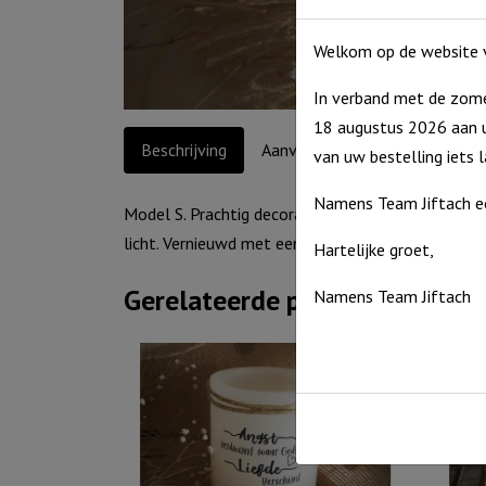
Welkom op de website v
In verband met de zome
18 augustus 2026 aan u
Beschrijving
Aanvullende informatie
van uw bestelling iets 
Namens Team Jiftach e
Model S. Prachtig decoratief (herbruikbaar) windli
licht. Vernieuwd met een nieuw design. Grind en th
Hartelijke groet,
Gerelateerde producten
Namens Team Jiftach