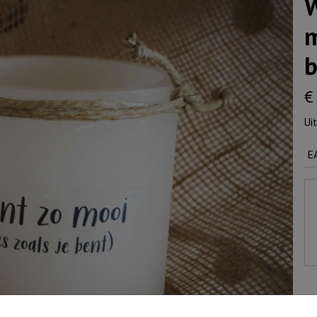
W
m
b
€
Ui
E