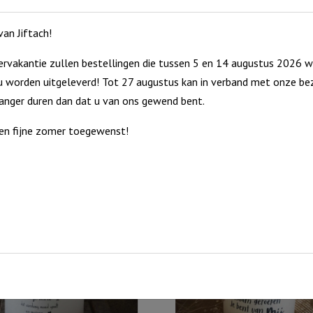
an Jiftach!
rvakantie zullen bestellingen die tussen 5 en 14 augustus 2026 w
 worden uitgeleverd! Tot 27 augustus kan in verband met onze bez
langer duren dan dat u van ons gewend bent.
en fijne zomer toegewenst!
cht. Met dit windlicht kunt u urenlang genieten van sfeer en
eelichtje worden bijgeleverd.