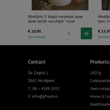
Windlicht S “Angst verdwijnt waar
Windlic
Gods liefde verschijnt” Ivoor
hart’, I
Windlicht
€
10,95
€
15,9
S
Op voorraad
Uitverko
"Angst
verdwijnt
waar
Contact
Productc
Gods
liefde
De Zagerij 1
1825g
verschijnt"
3861 NA Nijkerk
Cadeauartik
Ivoor
T: 06 – 4188 1025
Geen catego
aantal
E:
info@jiftach.nl
Home & Liv
Kaarthoude