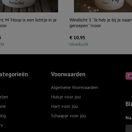
ht M ‘Hoop is een lichtje in je
Windlicht S “Ik heb je bij je naa
voor
geroepen” Ivoor
5
€
10,95
cht
Uitverkocht
ategorieën
Voorwaarden
Algemene Voorwaarden
elen
Huisje voor jou
Bl
rie
Hart voor jou
ing
Schaapje voor jou
Na
rs