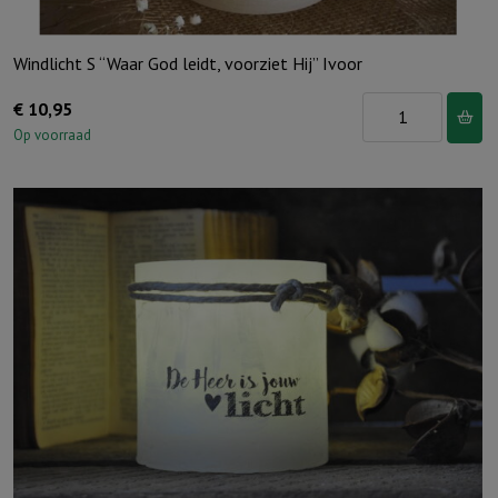
Windlicht S “Waar God leidt, voorziet Hij” Ivoor
Windlicht
€
10,95
S
Op voorraad
"Waar
God
leidt,
voorziet
Hij"
Ivoor
aantal