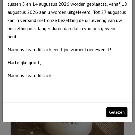
tussen 5 en 14 augustus 2026 worden geplaatst, vanaf 18
augustus 2026 aan u worden uitgeleverd! Tot 27 augustus
kan in verband met onze bezetting de uitlevering van uw
Windlicht S “You are the light” Ivoor
bestelling iets langer duren dan dat u van ons gewend
bent.
Windlicht
€
10,95
S
Op voorraad
Namens Team Jiftach een fijne zomer toegewenst!
"You
are
Hartelijke groet,
the
Namens Team Jiftach
light"
Ivoor
aantal
Gelezen