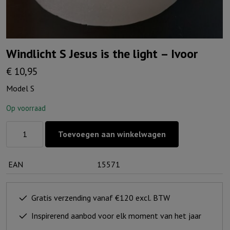
Windlicht S Jesus is the light – Ivoor
€
10,95
Model S
Op voorraad
Windlicht
Toevoegen aan winkelwagen
S
Jesus
EAN
15571
is
the
light
Gratis verzending vanaf €120 excl. BTW
-
Inspirerend aanbod voor elk moment van het jaar
Ivoor