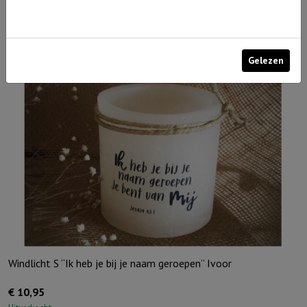
€
15,95
Uitverkocht
Gelezen
Windlicht S “Ik heb je bij je naam geroepen” Ivoor
€
10,95