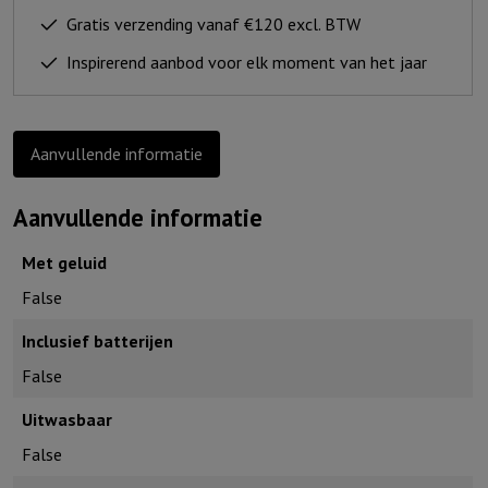
dit
Gratis verzending vanaf €120 excl. BTW
huis
Inspirerend aanbod voor elk moment van het jaar
een
thuis
aantal
Aanvullende informatie
Aanvullende informatie
Met geluid
False
Inclusief batterijen
False
Uitwasbaar
False