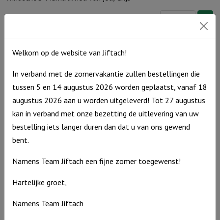
Windlicht
€
10,95
S
Op voorraad
'Mama
Welkom op de website van Jiftach!
ik
hou
In verband met de zomervakantie zullen bestellingen die
van
tussen 5 en 14 augustus 2026 worden geplaatst, vanaf 18
jou,
augustus 2026 aan u worden uitgeleverd! Tot 27 augustus
Grijs
kan in verband met onze bezetting de uitlevering van uw
aantal
bestelling iets langer duren dan dat u van ons gewend
bent.
Namens Team Jiftach een fijne zomer toegewenst!
Hartelijke groet,
Namens Team Jiftach
Windlicht M ‘Hoop is een lichtje in je hart’, Ivoor