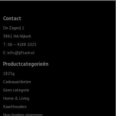
Contact
De Zagerij 1
3861 NA Nijkerk
T: 06 – 4188 1025
E:
info@jiftach.nl
Productcategorieën
1825g
Cadeauartikelen
Geen categorie
Home & Living
Kaarthouders
Non-boeken algemeen