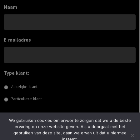
Naam
E-mailadres
Type klant:
*
Zakelijke klant
Particuliere klant
Inschrijven
We gebruiken cookies om ervoor te zorgen dat we u de beste
ervaring op onze website geven. Als u doorgaat met het
© 2026 Jiftach
gebruiken van deze site, gaan we ervan uit dat u hiermee
instemt.