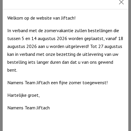
Welkom op de website van Jiftach!
In verband met de zomervakantie zullen bestellingen die
tussen 5 en 14 augustus 2026 worden geplaatst, vanaf 18
augustus 2026 aan u worden uitgeleverd! Tot 27 augustus
kan in verband met onze bezetting de uitlevering van uw
bestelling iets langer duren dan dat u van ons gewend
bent.
Namens Team Jiftach een fijne zomer toegewenst!
Hartelijke groet,
Windlicht S ‘De Heer is jouw licht’, Ivoor
Namens Team Jiftach
Windlicht
€
10,95
S
Op voorraad
'De