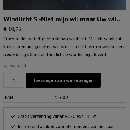
Windlicht S -Niet mijn wil maar Uw wil..
€
10,95
Prachtig decoratief (herbruikbaar) windlicht. Met dit windlicht
kunt u urenlang genieten van sfeer en licht. Vernieuwd met een
nieuw design. Grind en theelichtje worden bijgeleverd.
Op voorraad
Windlicht
Toevoegen aan winkelwagen
S
-
EAN
15609
Niet
mijn
wil
Gratis verzending vanaf €120 excl. BTW
maar
Inspirerend aanbod voor elk moment van het jaar