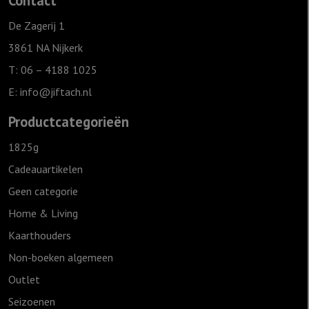
Contact
Liefde',
Ivoor
De Zagerij 1
aantal
3861 NA Nijkerk
T: 06 – 4188 1025
E:
info@jiftach.nl
Productcategorieën
1825g
Cadeauartikelen
Geen categorie
Home & Living
Kaarthouders
Non-boeken algemeen
Outlet
Seizoenen