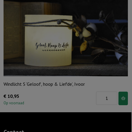
hou
van
jou,
Grijs
aantal
Windlicht S ‘Geloof, hoop & Liefde’, Ivoor
Windlicht
€
10,95
S
Op voorraad
'Geloof,
hoop
&