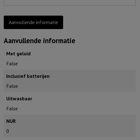
Uw
wil..
aantal
Aanvullende informatie
Aanvullende informatie
Met geluid
False
Inclusief batterijen
False
Uitwasbaar
False
NUR
0