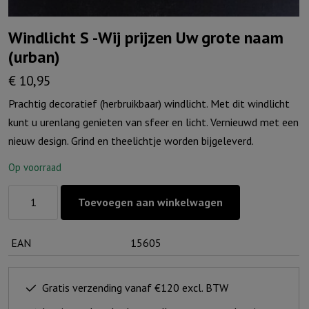
Windlicht S -Wij prijzen Uw grote naam
(urban)
€
10,95
Prachtig decoratief (herbruikbaar) windlicht. Met dit windlicht
kunt u urenlang genieten van sfeer en licht. Vernieuwd met een
nieuw design. Grind en theelichtje worden bijgeleverd.
Op voorraad
Windlicht
Toevoegen aan winkelwagen
S
-
EAN
15605
Wij
prijzen
Uw
Gratis verzending vanaf €120 excl. BTW
grote