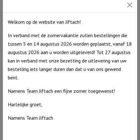
S
Op voorraad
"Angst
verdwijnt
Welkom op de website van Jiftach!
waar
In verband met de zomervakantie zullen bestellingen die
Gods
tussen 5 en 14 augustus 2026 worden geplaatst, vanaf 18
liefde
augustus 2026 aan u worden uitgeleverd! Tot 27 augustus
verschijnt"
kan in verband met onze bezetting de uitlevering van uw
Ivoor
bestelling iets langer duren dan dat u van ons gewend
aantal
bent.
Namens Team Jiftach een fijne zomer toegewenst!
Hartelijke groet,
Windlicht S “Ik dank God elke dag voor wie je bent” Ivoor
Namens Team Jiftach
Windlicht
€
10,95
S
Op voorraad