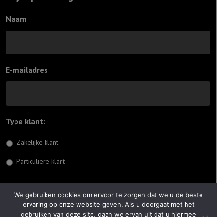
Naam
E-mailadres
Type klant:
*
Zakelijke klant
Particuliere klant
Inschrijven
We gebruiken cookies om ervoor te zorgen dat we u de beste
ervaring op onze website geven. Als u doorgaat met het
© 2026 Jiftach
gebruiken van deze site, gaan we ervan uit dat u hiermee