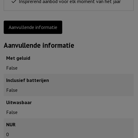
Inspirerend aanbod voor elk moment van het jaar
naam
(urban)
aantal
Aanvullende informatie
Aanvullende informatie
Met geluid
False
Inclusief batterijen
False
Uitwasbaar
False
NUR
0