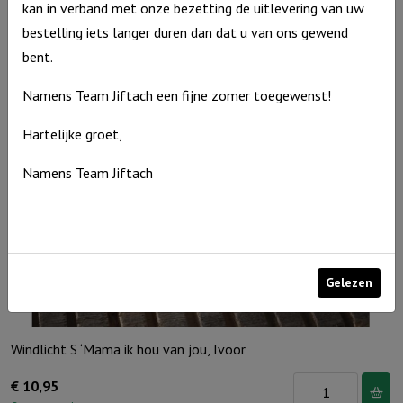
kan in verband met onze bezetting de uitlevering van uw
€
15,95
bestelling iets langer duren dan dat u van ons gewend
Uitverkocht
bent.
Namens Team Jiftach een fijne zomer toegewenst!
Hartelijke groet,
Namens Team Jiftach
Gelezen
Windlicht S ‘Mama ik hou van jou, Ivoor
Windlicht
€
10,95