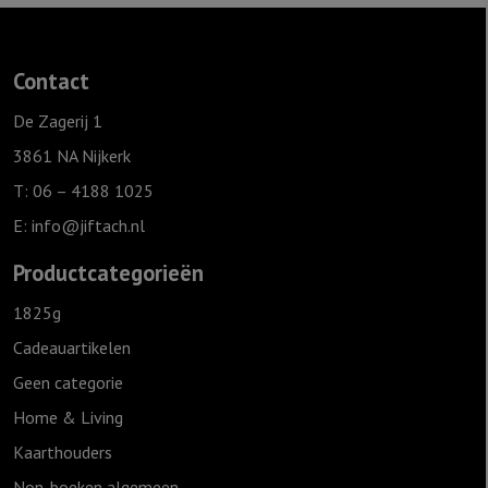
Contact
De Zagerij 1
3861 NA Nijkerk
T: 06 – 4188 1025
E:
info@jiftach.nl
Productcategorieën
1825g
Cadeauartikelen
Geen categorie
Home & Living
Kaarthouders
Non-boeken algemeen