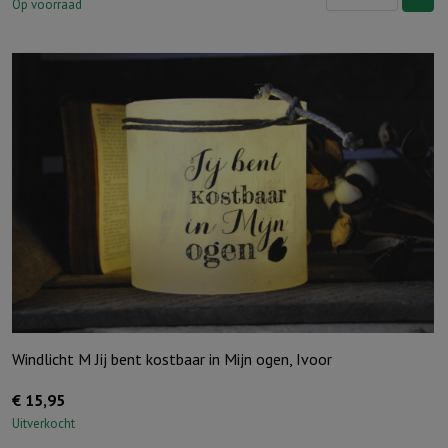
S
Op voorraad
'Mama
ik
hou
van
jou,
Ivoor
aantal
Windlicht M Jij bent kostbaar in Mijn ogen, Ivoor
€
15,95
Uitverkocht