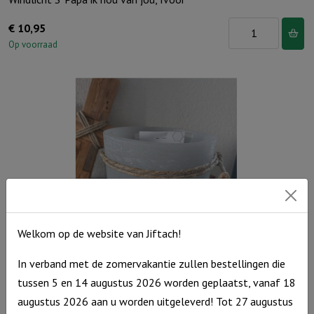
Windlicht
€
10,95
S
Op voorraad
'Papa
ik
hou
van
jou,
Ivoor
aantal
Welkom op de website van Jiftach!
In verband met de zomervakantie zullen bestellingen die
tussen 5 en 14 augustus 2026 worden geplaatst, vanaf 18
Windlicht M De Heere zegent je en Hij beschermt je……, grijs
augustus 2026 aan u worden uitgeleverd! Tot 27 augustus