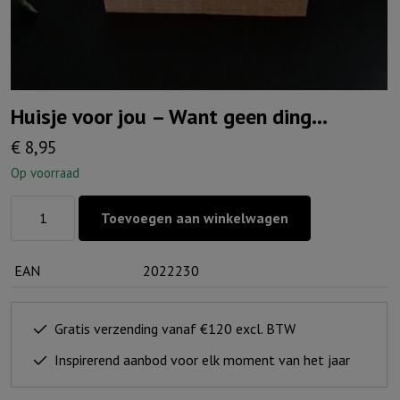
Huisje voor jou – Want geen ding…
€
8,95
Op voorraad
Huisje
Toevoegen aan winkelwagen
voor
jou
EAN
2022230
-
Want
geen
Gratis verzending vanaf €120 excl. BTW
ding...
Inspirerend aanbod voor elk moment van het jaar
aantal