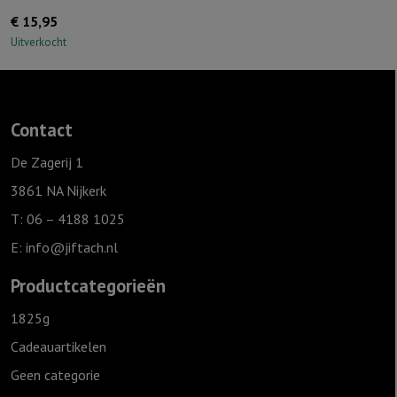
€
15,95
Uitverkocht
Contact
De Zagerij 1
3861 NA Nijkerk
T: 06 – 4188 1025
E:
info@jiftach.nl
Productcategorieën
1825g
Cadeauartikelen
Geen categorie