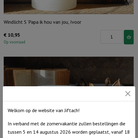
Windlicht S ‘Papa ik hou van jou, Ivoor
Windlicht
€
10,95
S
Op voorraad
'Papa
ik
hou
van
jou,
Ivoor
aantal
Welkom op de website van Jiftach!
In verband met de zomervakantie zullen bestellingen die
tussen 5 en 14 augustus 2026 worden geplaatst, vanaf 18