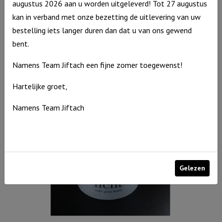
augustus 2026 aan u worden uitgeleverd! Tot 27 augustus
kan in verband met onze bezetting de uitlevering van uw
Windlicht S ‘Papa ik hou van jou, Grijs
bestelling iets langer duren dan dat u van ons gewend
Windlicht
€
10,95
bent.
S
Op voorraad
Namens Team Jiftach een fijne zomer toegewenst!
'Papa
ik
Hartelijke groet,
hou
van
Namens Team Jiftach
jou,
Grijs
aantal
Gelezen