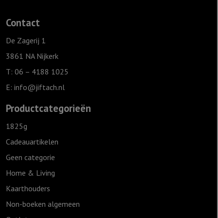
Heer
is
Contact
jouw
licht',
De Zagerij 1
Ivoor
3861 NA Nijkerk
aantal
T: 06 – 4188 1025
E:
info@jiftach.nl
Productcategorieën
1825g
Cadeauartikelen
Geen categorie
Home & Living
Kaarthouders
Non-boeken algemeen