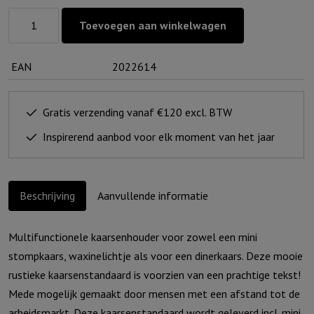
Kaarsenstandaard
Toevoegen aan winkelwagen
rustiek
-
EAN
2022614
Vertrouw
met
heel
Gratis verzending vanaf €120 excl. BTW
je
Inspirerend aanbod voor elk moment van het jaar
hart...
(incl.
mini
Beschrijving
Aanvullende informatie
stompkaars)
aantal
Multifunctionele kaarsenhouder voor zowel een mini
stompkaars, waxinelichtje als voor een dinerkaars. Deze mooie
rustieke kaarsenstandaard is voorzien van een prachtige tekst!
Mede mogelijk gemaakt door mensen met een afstand tot de
arbeidsmarkt. Deze kaarsenstandaard wordt geleverd incl. mini