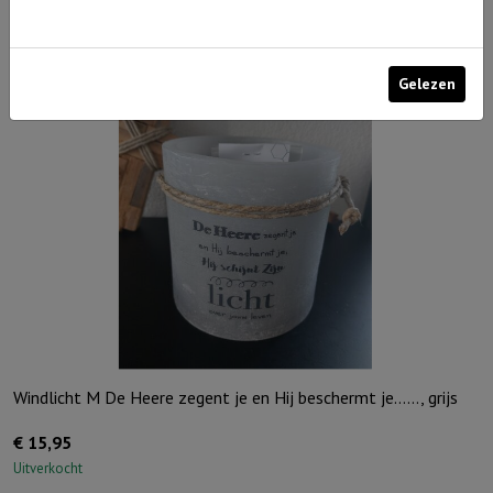
Uitverkocht
Gelezen
Windlicht M De Heere zegent je en Hij beschermt je……, grijs
€
15,95
Uitverkocht