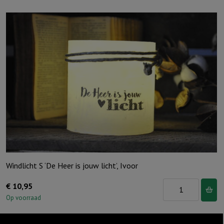
Windlicht S ‘De Heer is jouw licht’, Ivoor
Windlicht
€
10,95
S
Op voorraad
'De