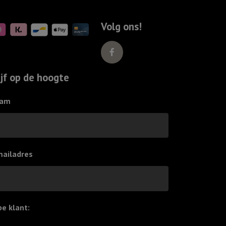
Volg ons!
ijf op de hoogte
am
mailadres
pe klant:
*