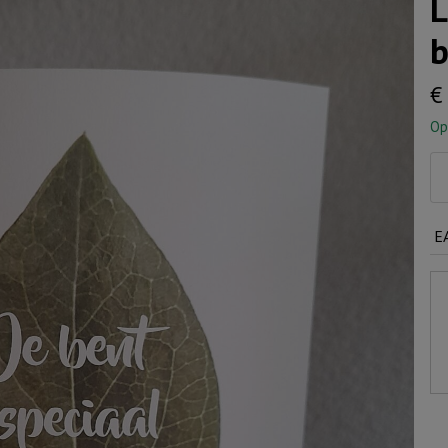
L
b
€
Op
Li
vo
jou
E
Je
be
sp
aa