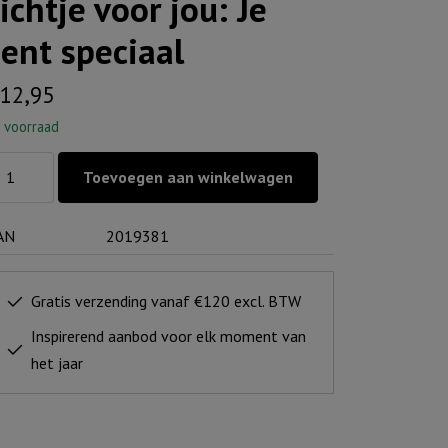
ichtje voor jou: Je
ent speciaal
12,95
 voorraad
chtje
Toevoegen aan winkelwagen
or
:
AN
2019381
nt
eciaal
Gratis verzending vanaf €120 excl. BTW
ntal
Inspirerend aanbod voor elk moment van
het jaar