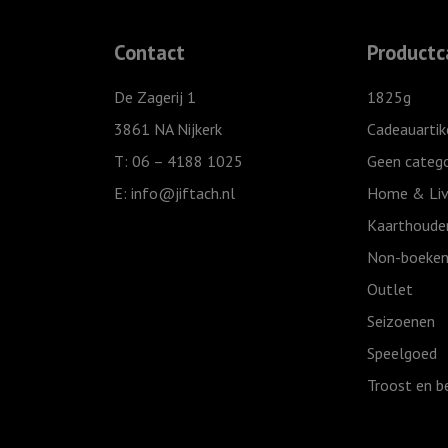
Contact
Productc
De Zagerij 1
1825g
3861 NA Nijkerk
Cadeauartik
T: 06 – 4188 1025
Geen catego
E:
info@jiftach.nl
Home & Liv
Kaarthoude
Non-boeken
Outlet
Seizoenen
Speelgoed
Troost en b