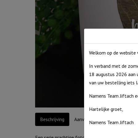
Welkom op de website v
In verband met de zome
18 augustus 2026 aan u
van uw bestelling iets 
Namens Team Jiftach e
Hartelijke groet,
Beschrijving
Aanvullende informatie
Namens Team Jiftach
Een serie prachtige foto-ontwerpen met aansprek