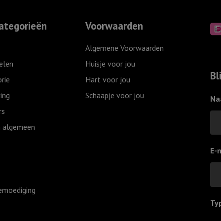
Heer
hou
is
van
ategorieën
Voorwaarden
jouw
jou,
licht',
Grijs
Algemene Voorwaarden
Ivoor
aantal
elen
Huisje voor jou
aantal
Bl
rie
Hart voor jou
ing
Schaapje voor jou
Na
rs
 algemeen
E-
emoediging
Ty