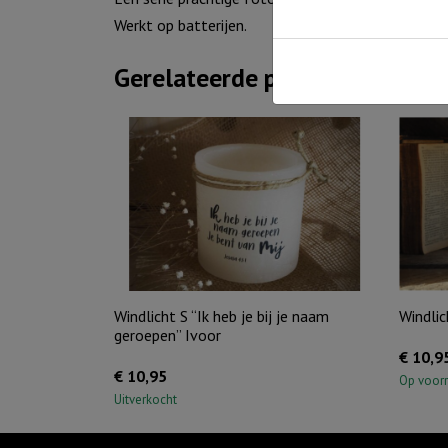
Werkt op batterijen.
Gerelateerde producten
Windlicht S “Ik heb je bij je naam
Windlic
geroepen” Ivoor
€
10,9
€
10,95
Op voor
Uitverkocht