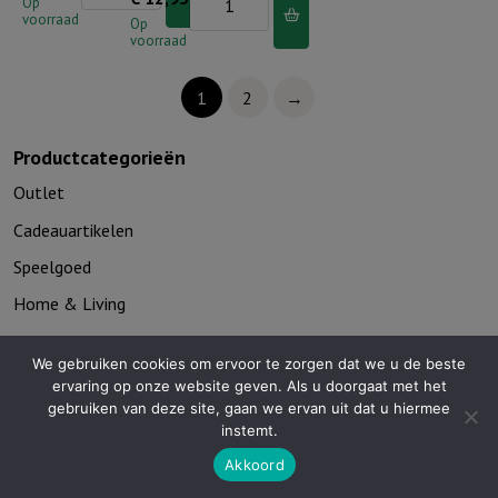
voor
Op
voorraad
voor
Op
jou:
voorraad
jou:
Ik
Ik
ga
1
2
→
ben
slapen
een
ik
Productcategorieën
schaapje
ben
Outlet
van
moe
Cadeauartikelen
de
aantal
Heer
Speelgoed
aantal
Home & Living
Seizoenen
We gebruiken cookies om ervoor te zorgen dat we u de beste
Troost en bemoediging
ervaring op onze website geven. Als u doorgaat met het
gebruiken van deze site, gaan we ervan uit dat u hiermee
Kaarthouders
instemt.
Non-boeken algemeen
Akkoord