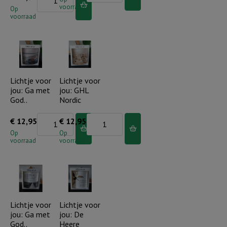
voorraad
voor
Op
jou:
voorraad
jou:
De
Dag
Heere
aan
zegent
dag
je..
draagt
Lichtje voor
Lichtje voor
aantal
jou: Ga met
jou: GHL
Hij
God..
Nordic
ons
(schelp)
Lichtje
Lichtje
€
12,95
€
12,95
aantal
voor
voor
Op
Op
voorraad
voorraad
jou:
jou:
Ga
GHL
met
Nordic
God..
aantal
aantal
Lichtje voor
Lichtje voor
jou: Ga met
jou: De
God..
Heere