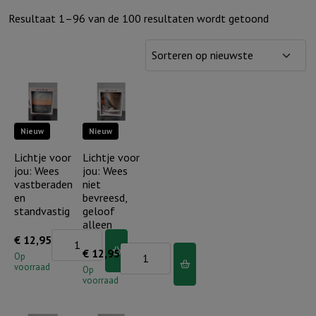
Gesorteer
Resultaat 1–96 van de 100 resultaten wordt getoond
op
nieuwste
Nieuw
Nieuw
Lichtje voor
Lichtje voor
jou: Wees
jou: Wees
vastberaden
niet
en
bevreesd,
standvastig
geloof
alleen
Lichtje
€
12,95
Lichtje
€
12,95
voor
Op
voorraad
voor
Op
jou:
voorraad
jou:
Wees
Wees
vastberaden