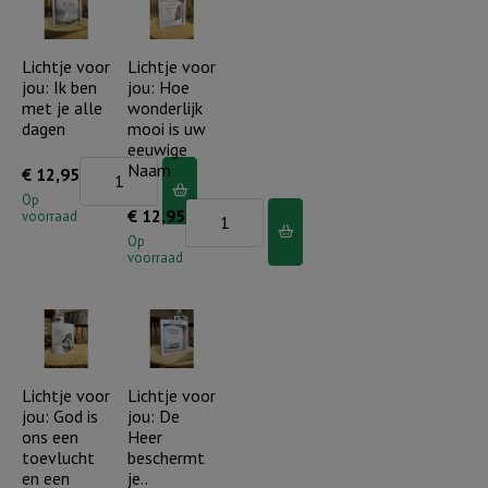
en
the
waardigheid...
world...
aantal
Lichtje voor
Lichtje voor
aantal
jou: Ik ben
jou: Hoe
met je alle
wonderlijk
dagen
mooi is uw
eeuwige
Lichtje
Naam
€
12,95
voor
Op
Lichtje
€
12,95
voorraad
jou:
voor
Op
Ik
voorraad
jou:
ben
Hoe
met
wonderlijk
je
mooi
alle
is
Lichtje voor
Lichtje voor
dagen
jou: God is
jou: De
uw
aantal
ons een
Heer
eeuwige
toevlucht
beschermt
Naam
en een
je..