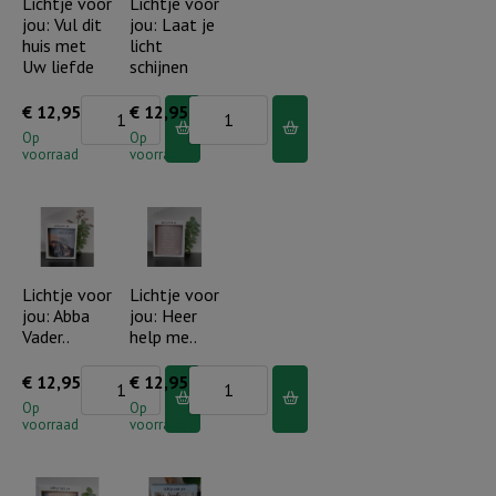
Lichtje voor
Lichtje voor
jou: Vul dit
jou: Laat je
huis met
licht
Uw liefde
schijnen
Lichtje
Lichtje
€
12,95
€
12,95
voor
voor
Op
Op
voorraad
voorraad
jou:
jou:
Vul
Laat
dit
je
huis
licht
met
schijnen
Lichtje voor
Lichtje voor
jou: Abba
jou: Heer
Uw
aantal
Vader..
help me..
liefde
aantal
Lichtje
Lichtje
€
12,95
€
12,95
voor
voor
Op
Op
voorraad
voorraad
jou:
jou:
Abba
Heer