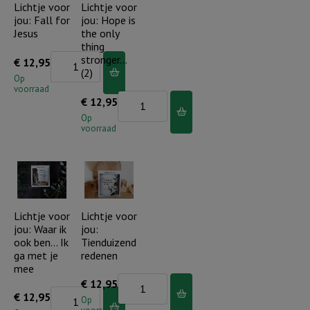
things
dag
Lichtje voor
Lichtje voor
jou: Fall for
jou: Hope is
beautiful
voor
Jesus
the only
aantal
jou
thing
zorgen
Lichtje
stronger…
€
12,95
(2)
aantal
voor
Op
voorraad
jou:
Lichtje
€
12,95
Fall
voor
Op
voorraad
for
jou:
Jesus
Hope
aantal
is
the
only
Lichtje voor
Lichtje voor
jou: Waar ik
jou:
thing
ook ben… Ik
Tienduizend
stronger...
ga met je
redenen
(2)
mee
Lichtje
€
12,95
aantal
Lichtje
€
12,95
voor
Op