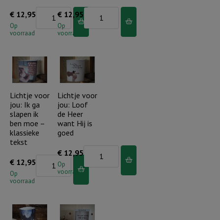
Lichtje
Lichtje
€
12,95
€
12,95
voor
voor
Op
Op
voorraad
voorraad
jou:
jou:
Ook
Let
al
all
zie
my
je
life
Lichtje voor
Lichtje voor
jou: Ik ga
jou: Loof
zelf
tell
slapen ik
de Heer
de
of
ben moe –
want Hij is
overkant
who
klassieke
goed
tekst
niet..
You
Lichtje
€
12,95
aantal
are
Lichtje
€
12,95
voor
Op
aantal
voorraad
voor
Op
jou:
voorraad
jou:
Loof
Ik
de
ga
Heer