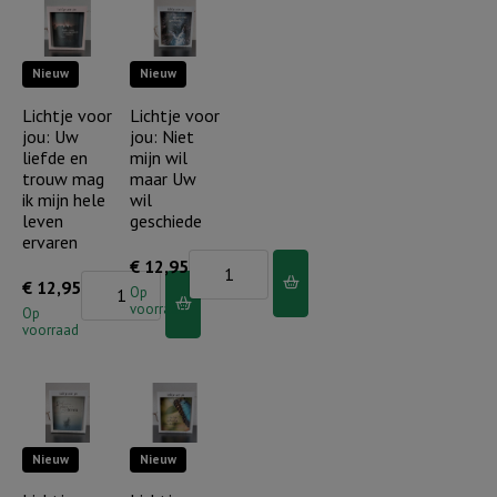
niet
en
bevreesd,
standvastig
Nieuw
Nieuw
geloof
aantal
alleen
Lichtje voor
Lichtje voor
jou: Uw
jou: Niet
aantal
liefde en
mijn wil
trouw mag
maar Uw
ik mijn hele
wil
leven
geschiede
ervaren
Lichtje
€
12,95
Lichtje
€
12,95
voor
Op
voorraad
voor
Op
jou:
voorraad
jou:
Niet
Uw
mijn
liefde
wil
en
maar
Nieuw
Nieuw
trouw
Uw
mag