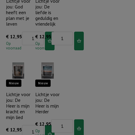
Lichtje voor
Lichtje voor
wil
jou: God
jou: De
ik
geschiede
heeft een
liefde is
mijn
aantal
plan met je
geduldig en
hele
leven
vriendelijk
leven
Lichtje
Lichtje
€
12,95
€
12,95
ervaren
voor
voor
Op
Op
aantal
voorraad
voorraad
jou:
jou:
God
De
heeft
liefde
een
is
Nieuw
Nieuw
plan
geduldig
met
en
Lichtje voor
Lichtje voor
jou: De
jou: De
je
vriendelijk
Heer is mijn
Heer is mijn
leven
aantal
kracht en
Herder
aantal
mijn lied
Lichtje
€
12,95
Lichtje
€
12,95
voor
Op