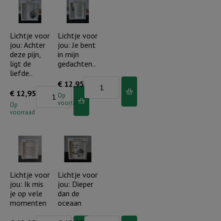
aan
is
dag
mijn
draagt
Lichtje voor
Lichtje voor
herder
jou: Achter
jou: Je bent
Hij
aantal
deze pijn,
in mijn
ons
ligt de
gedachten..
aantal
liefde..
Lichtje
€
12,95
Lichtje
€
12,95
voor
Op
voorraad
voor
Op
jou:
voorraad
jou:
Je
Achter
bent
deze
in
pijn,
mijn
ligt
Lichtje voor
Lichtje voor
gedachten..
jou: Ik mis
jou: Dieper
de
aantal
je op vele
dan de
liefde..
momenten
oceaan
aantal