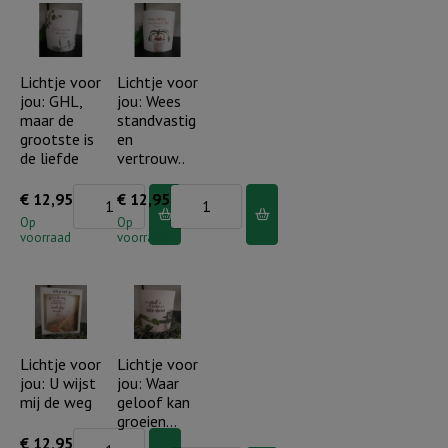
bent
parel
speciaal
in
aantal
Gods
Lichtje voor
Lichtje voor
jou: GHL,
jou: Wees
hand
maar de
standvastig
aantal
grootste is
en
de liefde
vertrouw..
Lichtje
Lichtje
€
12,95
€
12,95
voor
voor
Op
Op
voorraad
voorraad
jou:
jou:
GHL,
Wees
maar
standvastig
de
en
grootste
vertrouw..
Lichtje voor
Lichtje voor
jou: U wijst
jou: Waar
is
aantal
mij de weg
geloof kan
de
groeien…
liefde
Lichtje
€
12,95