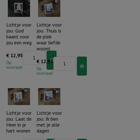
mijn
sla
ziel
mijn
..
ogen
Lichtje voor
Lichtje voor
jou: God
jou: Thuis is
(2)
op
baant voor
de plek
aantal
aantal
jou een weg
waar liefde
woont
Lichtje
€
12,95
Lichtje
€
12,95
voor
Op
voorraad
voor
Op
jou:
voorraad
jou:
God
Thuis
baant
is
voor
de
jou
plek
Lichtje voor
Lichtje voor
een
jou: Laat de
jou: Ik ben
waar
weg
Heer in je
met je alle
liefde
aantal
hart wonen
dagen
woont