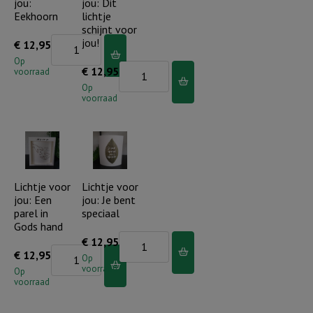
jou:
jou: Dit
aantal
Eekhoorn
lichtje
schijnt voor
Lichtje
jou!
€
12,95
voor
Op
Lichtje
€
12,95
voorraad
jou:
voor
Op
Eekhoorn
voorraad
jou:
aantal
Dit
lichtje
schijnt
voor
Lichtje voor
Lichtje voor
jou: Een
jou: Je bent
jou!
parel in
speciaal
aantal
Gods hand
Lichtje
€
12,95
Lichtje
€
12,95
voor
Op
voorraad
voor
Op
jou:
voorraad
jou:
Je
Een