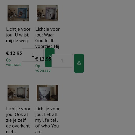
PASEN
drievoudig
-
snoer
Mijn
aantal
Verlosser
Lichtje voor
Lichtje voor
jou: U wijst
jou: Waar
leeft
mij de weg
God leidt
aantal
voorziet Hij
Lichtje
€
12,95
Lichtje
€
12,95
voor
Op
voorraad
voor
Op
jou:
voorraad
jou:
U
Waar
wijst
God
mij
leidt
de
voorziet
Lichtje voor
Lichtje voor
weg
jou: Ook al
jou: Let all
Hij
aantal
zie je zelf
my life tell
aantal
de overkant
of who You
niet..
are