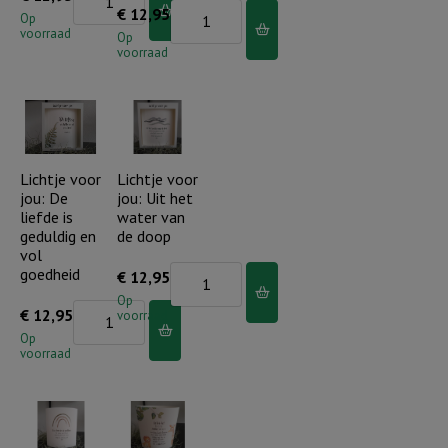
Lichtje
€
12,95
aantal
voor
Op
voorraad
voor
Op
jou:
voorraad
jou:
U
Waar
wijst
geloof
mij
kan
de
groeien...
Lichtje voor
Lichtje voor
weg
jou: De
jou: Uit het
aantal
aantal
liefde is
water van
geduldig en
de doop
vol
goedheid
Lichtje
€
12,95
voor
Op
Lichtje
€
12,95
voorraad
jou:
voor
Op
Uit
voorraad
jou:
het
De
water
liefde
van
is