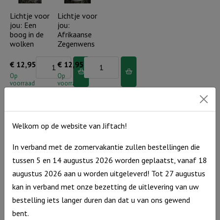
de
geduldig
Lichtje voor
Lichtje voor
doop
jou: Een
jou:
en
aantal
boog in de
Afrikaanse
vol
wolken
Zegenwens
goedheid
Lichtje
Lichtje
€
12,95
€
12,95
aantal
voor
voor
Op
Op
voorraad
voorraad
jou:
jou:
Een
Afrikaanse
boog
Zegenwens
Welkom op de website van Jiftach!
in
aantal
de
Lichtje voor
Lichtje voor
In verband met de zomervakantie zullen bestellingen die
jou: Hoe
jou: .. zij
wolken
tussen 5 en 14 augustus 2026 worden geplaatst, vanaf 18
wonderlijk
zullen
aantal
is Uw
opstijgen
augustus 2026 aan u worden uitgeleverd! Tot 27 augustus
eeuwige
als een
kan in verband met onze bezetting de uitlevering van uw
trouw
arend
bestelling iets langer duren dan dat u van ons gewend
Lichtje
Lichtje
€
12,95
€
12,95
bent.