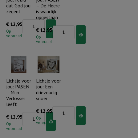
grootste
is
dat God jou
– De Heere
is
aantal
zegent
is waarlijk
de
opgestaan
Lichtje
€
12,95
liefde
Lichtje
€
12,95
voor
Op
aantal
voorraad
voor
Op
jou:
voorraad
jou:
Ik
PASEN
bid
-
dat
De
God
Heere
Lichtje voor
Lichtje voor
jou
jou: PASEN
jou: Een
is
zegent
– Mijn
drievoudig
waarlijk
aantal
Verlosser
snoer
opgestaan
leeft
Lichtje
€
12,95
aantal
Lichtje
€
12,95
voor
Op
voorraad
voor
Op
jou:
voorraad
jou:
Een