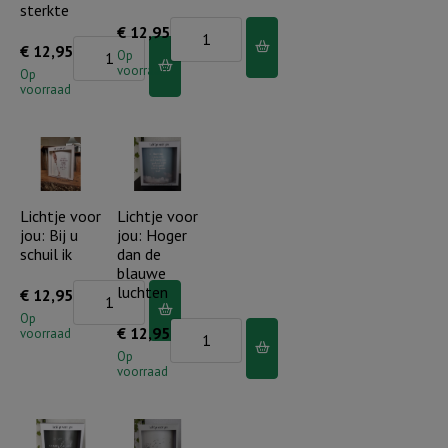
sterkte
aantal
Lichtje
€
12,95
Lichtje
€
12,95
voor
Op
voorraad
voor
Op
jou:
voorraad
jou:
De
God
Heer
is
beschermt
ons
je..
een
Lichtje voor
Lichtje voor
aantal
jou: Bij u
jou: Hoger
toevlucht
schuil ik
dan de
en
blauwe
een
Lichtje
luchten
€
12,95
sterkte
voor
Op
Lichtje
€
12,95
voorraad
aantal
jou:
voor
Op
Bij
voorraad
jou:
u
Hoger
schuil
dan