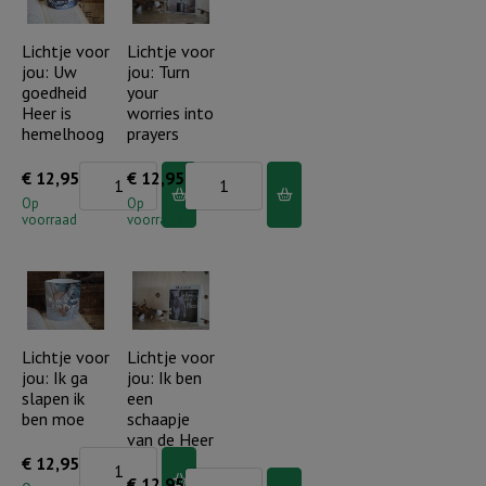
slapen
want
ik
Lichtje voor
Lichtje voor
Hij
jou: Uw
jou: Turn
ben
is
goedheid
your
moe
goed
Heer is
worries into
-
hemelhoog
prayers
aantal
klassieke
Lichtje
Lichtje
€
12,95
€
12,95
tekst
voor
voor
Op
Op
aantal
voorraad
voorraad
jou:
jou:
Uw
Turn
goedheid
your
Heer
worries
is
into
Lichtje voor
Lichtje voor
jou: Ik ga
jou: Ik ben
hemelhoog
prayers
slapen ik
een
aantal
aantal
ben moe
schaapje
van de Heer
Lichtje
€
12,95
Lichtje
€
12,95