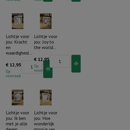
jou:
jou:
Walk
Uw
by
genade
faith
is
not
als
Lichtje voor
Lichtje voor
jou: Kracht
jou: Joy to
by
muziek
en
the world…
sight
aantal
waardigheid…
aantal
Lichtje
€
12,95
Lichtje
€
12,95
voor
Op
voorraad
voor
Op
jou:
voorraad
jou:
Joy
Kracht
to
en
the
waardigheid...
world...
aantal
Lichtje voor
Lichtje voor
aantal
jou: Ik ben
jou: Hoe
met je alle
wonderlijk
dagen
mooi is uw