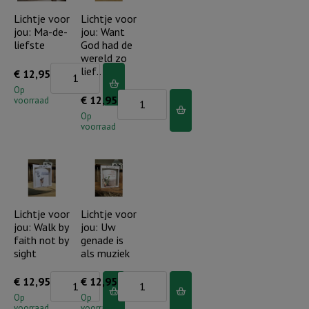
Uw
opstijgen
Lichtje voor
Lichtje voor
jou: Ma-de-
jou: Want
eeuwige
als
liefste
God had de
trouw
een
wereld zo
aantal
arend
Lichtje
lief..
€
12,95
aantal
voor
Op
Lichtje
€
12,95
voorraad
jou:
voor
Op
Ma-
voorraad
jou:
de-
Want
liefste
God
aantal
had
de
Lichtje voor
Lichtje voor
jou: Walk by
jou: Uw
wereld
faith not by
genade is
zo
sight
als muziek
lief..
Lichtje
Lichtje
€
12,95
€
12,95
aantal
voor
voor
Op
Op
voorraad
voorraad