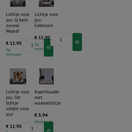
aantal
Lichtje voor
Lichtje voor
jou: Jij bent
jou:
zoveel
Eekhoorn
Waard!
Lichtje
€
12,95
Lichtje
€
12,95
voor
Op
voorraad
voor
Op
jou:
voorraad
jou:
Eekhoorn
Jij
aantal
bent
zoveel
Waard!
Lichtje voor
Kaarthouder
jou: Dit
met
aantal
lichtje
waxinelichtje
schijnt voor
jou!
€
3,94
Uitverkocht
Lichtje
€
12,95