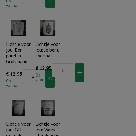
voor
Op
voorraad
jou:
Dit
lichtje
schijnt
voor
Lichtje voor
Lichtje voor
jou: Een
jou: Je bent
jou!
parel in
speciaal
aantal
Gods hand
Lichtje
€
12,95
Lichtje
€
12,95
voor
Op
voorraad
voor
Op
jou:
voorraad
jou:
Je
Een
bent
parel
speciaal
in
aantal
Gods
Lichtje voor
Lichtje voor
jou: GHL,
jou: Wees
hand
maar de
standvastig