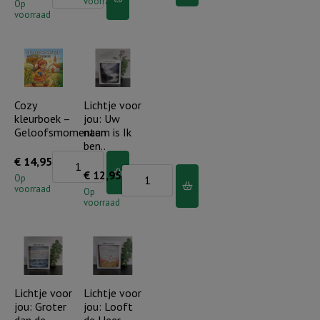
voorraad
voor
Op
jou:
voorraad
jou:
De
De
Heer
Heer
is
is
mijn
mijn
Cozy
Lichtje voor
Herder
kleurboek –
jou: Uw
kracht
aantal
Geloofsmomenten
naam is Ik
en
ben..
mijn
Cozy
€
14,95
Lichtje
€
12,95
lied
kleurboek
Op
voorraad
voor
Op
aantal
-
voorraad
jou:
Geloofsmomenten
Uw
aantal
naam
is
Ik
Lichtje voor
Lichtje voor
jou: Groter
jou: Looft
ben..