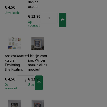
dan de
oceaan
€
4,50
Uitverkocht
Lichtje
€
12,95
voor
Op
voorraad
jou:
Dieper
dan
de
oceaan
Ansichtkaarten
Lichtje voor
kleuren:
jou: Winter
aantal
Exploring
maakt alles
the Psalms
mooier!
Ansichtkaarten
€
4,50
€
12,95
kleuren:
Op
Uitverkocht
voorraad
Exploring
the
Psalms