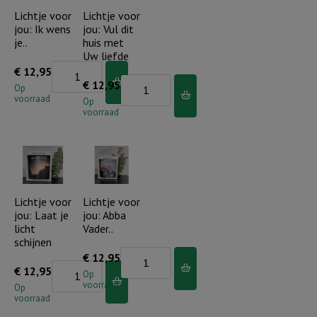
aantal
aantal
Lichtje voor
Lichtje voor
jou: Ik wens
jou: Vul dit
je..
huis met
Uw liefde
Lichtje
€
12,95
Lichtje
€
12,95
voor
Op
voorraad
voor
Op
jou:
voorraad
jou:
Ik
Vul
wens
dit
je..
huis
aantal
met
Lichtje voor
Lichtje voor
jou: Laat je
jou: Abba
Uw
licht
Vader..
liefde
schijnen
aantal
Lichtje
€
12,95
Lichtje
€
12,95
voor
Op
voorraad
voor
Op
jou:
voorraad
jou:
Abba