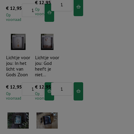
Lichtje
€
12,95
Lichtje
€
12,95
voor
Op
voorraad
voor
Op
jou:
voorraad
jou:
Heb
Je
elkaar
bent
lief
zo
aantal
waardevol
Lichtje voor
Lichtje voor
jou: In het
jou: God
aantal
licht van
heeft je
Gods Zoon
niet…
Lichtje
Lichtje
€
12,95
€
12,95
voor
voor
Op
Op
voorraad
voorraad
jou:
jou:
In
God
het
heeft
licht
je