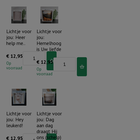
Laat
Vader..
je
aantal
licht
schijnen
Lichtje voor
Lichtje voor
jou: Heer
jou:
aantal
help me..
Hemelhoog
is Uw liefde
Lichtje
€
12,95
Lichtje
€
12,95
voor
Op
voorraad
voor
Op
jou:
voorraad
jou:
Heer
Hemelhoog
help
is
me..
Uw
aantal
liefde
Lichtje voor
Lichtje voor
jou: Hey
jou: Dag
aantal
leukerd!
aan dag
draagt Hij
Lichtje
ons (schelp)
€
12,95