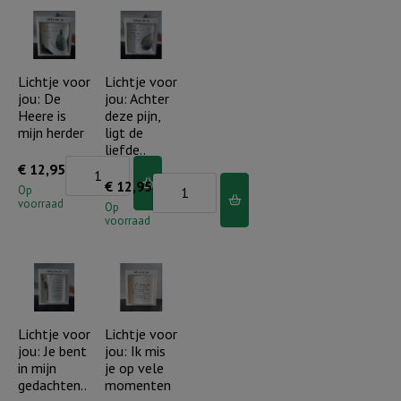
De
Dag
Heere
aan
zegent
dag
je..
draagt
Lichtje voor
Lichtje voor
jou: De
jou: Achter
(bloem)
Hij
Heere is
deze pijn,
aantal
ons
mijn herder
ligt de
aantal
liefde..
Lichtje
€
12,95
Lichtje
€
12,95
voor
Op
voorraad
voor
Op
jou:
voorraad
jou:
De
Achter
Heere
deze
is
pijn,
mijn
ligt
Lichtje voor
Lichtje voor
herder
jou: Je bent
jou: Ik mis
de
aantal
in mijn
je op vele
liefde..
gedachten..
momenten
aantal