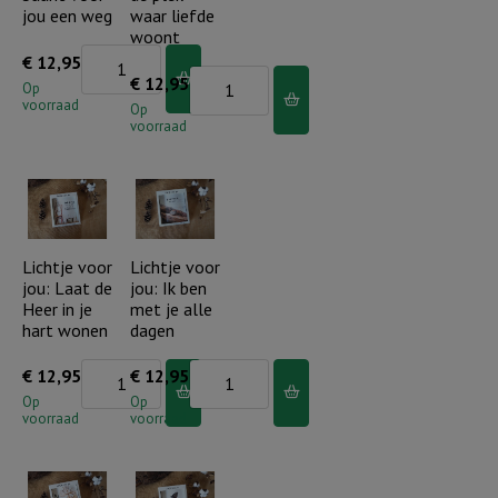
aantal
aantal
jou een weg
waar liefde
woont
Lichtje
€
12,95
Lichtje
€
12,95
voor
Op
voorraad
voor
Op
jou:
voorraad
jou:
God
Thuis
baant
is
voor
de
jou
plek
Lichtje voor
Lichtje voor
een
jou: Laat de
jou: Ik ben
waar
weg
Heer in je
met je alle
liefde
aantal
hart wonen
dagen
woont
Lichtje
Lichtje
€
12,95
€
12,95
aantal
voor
voor
Op
Op
voorraad
voorraad
jou:
jou:
Laat
Ik
de
ben