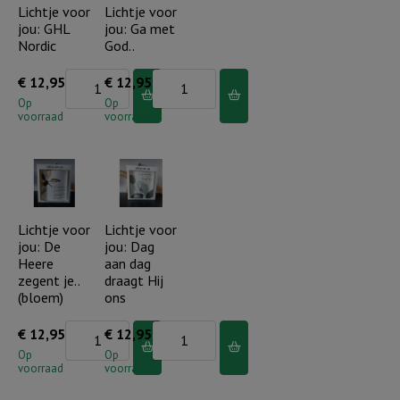
je..
Lichtje voor
Lichtje voor
jou: GHL
jou: Ga met
aantal
Nordic
God..
Lichtje
Lichtje
€
12,95
€
12,95
voor
voor
Op
Op
voorraad
voorraad
jou:
jou:
GHL
Ga
Nordic
met
aantal
God..
aantal
Lichtje voor
Lichtje voor
jou: De
jou: Dag
Heere
aan dag
zegent je..
draagt Hij
(bloem)
ons
Lichtje
Lichtje
€
12,95
€
12,95
voor
voor
Op
Op
voorraad
voorraad
jou:
jou: