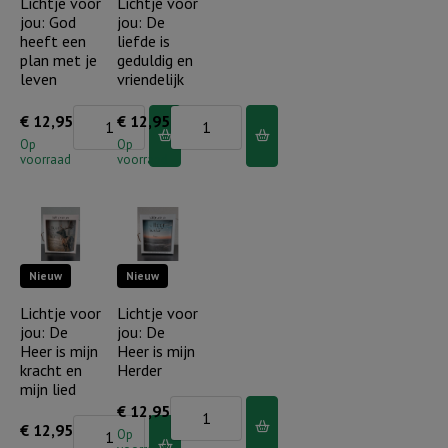
Lichtje voor
Lichtje voor
wil
jou: God
jou: De
ik
geschiede
heeft een
liefde is
mijn
aantal
plan met je
geduldig en
hele
leven
vriendelijk
leven
Lichtje
Lichtje
€
12,95
€
12,95
ervaren
voor
voor
Op
Op
aantal
voorraad
voorraad
jou:
jou:
God
De
heeft
liefde
een
is
Nieuw
Nieuw
plan
geduldig
met
en
Lichtje voor
Lichtje voor
jou: De
jou: De
je
vriendelijk
Heer is mijn
Heer is mijn
leven
aantal
kracht en
Herder
aantal
mijn lied
Lichtje
€
12,95
Lichtje
€
12,95
voor
Op