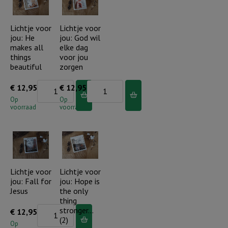
Heer
met
in
je
Lichtje voor
Lichtje voor
jou: He
jou: God wil
je
alle
makes all
elke dag
hart
dagen
things
voor jou
wonen
aantal
beautiful
zorgen
aantal
Lichtje
Lichtje
€
12,95
€
12,95
voor
voor
Op
Op
voorraad
voorraad
jou:
jou:
He
God
makes
wil
all
elke
things
dag
Lichtje voor
Lichtje voor
jou: Fall for
jou: Hope is
beautiful
voor
Jesus
the only
aantal
jou
thing
zorgen
Lichtje
stronger…
€
12,95
(2)
aantal
voor
Op