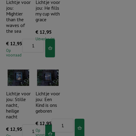
van
niet...
Lichtje voor
Lichtje voor
jou:
jou: He fills
Gods
aantal
Mightier
my cup with
Zoon
than the
grace
aantal
waves of
the sea
€
12,95
Uitverkocht
Lichtje
€
12,95
voor
Op
voorraad
jou:
Mightier
than
the
waves
Lichtje voor
Lichtje voor
jou: Stille
jou: Een
of
nacht,
Kind is ons
the
heilige
geboren
sea
nacht
Lichtje
€
12,95
aantal
Lichtje
€
12,95
voor
Op
voorraad