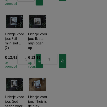
voor
Op
jou:
voorraad
jou:
Een
Stille
Kind
nacht,
is
heilige
ons
nacht
Lichtje voor
Lichtje voor
geboren
jou: Stil
jou: Ik sla
aantal
aantal
mijn ziel ..
mijn ogen
(2)
op
Lichtje
Lichtje
€
12,95
€
12,95
voor
voor
Op
Op
voorraad
voorraad
jou:
jou:
Stil
Ik
mijn
sla
ziel
mijn
..
ogen
Lichtje voor
Lichtje voor
jou: God
jou: Thuis is
(2)
op
baant voor
de plek