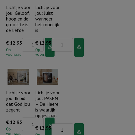
ben...
Lichtje voor
Lichtje voor
jou: Geloof,
jou: Juist
Ik
hoop en de
wanneer
ga
grootste is
het moeilijk
met
de liefde
is
je
Lichtje
Lichtje
€
12,95
€
12,95
mee
voor
voor
Op
Op
aantal
voorraad
voorraad
jou:
jou:
Geloof,
Juist
hoop
wanneer
en
het
de
moeilijk
Lichtje voor
Lichtje voor
jou: Ik bid
jou: PASEN
grootste
is
dat God jou
– De Heere
is
aantal
zegent
is waarlijk
de
opgestaan
Lichtje
€
12,95
liefde
Lichtje
€
12,95
voor
Op
aantal
voorraad
voor
Op