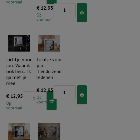
voorraad
jou:
Lichtje
€
12,95
Fall
voor
Op
voorraad
for
jou:
Jesus
Hope
aantal
is
the
only
Lichtje voor
Lichtje voor
jou: Waar ik
jou:
thing
ook ben… Ik
Tienduizend
stronger...
ga met je
redenen
(2)
mee
Lichtje
€
12,95
aantal
Lichtje
€
12,95
voor
Op
voorraad
voor
Op
jou:
voorraad
jou:
Tienduizend
Waar
redenen
ik
aantal
ook