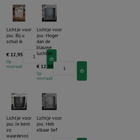
God
Heer
is
beschermt
ons
je..
een
Lichtje voor
Lichtje voor
aantal
jou: Bij u
jou: Hoger
toevlucht
schuil ik
dan de
en
blauwe
een
Lichtje
luchten
€
12,95
sterkte
voor
Op
Lichtje
€
12,95
voorraad
aantal
jou:
voor
Op
Bij
voorraad
jou:
u
Hoger
schuil
dan
ik
de
aantal
blauwe
Lichtje voor
Lichtje voor
jou: Je bent
jou: Heb
luchten
zo
elkaar lief
aantal
waardevol