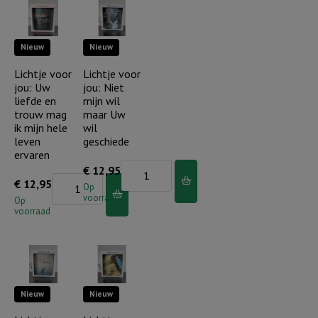
niet
en
bevreesd,
standvastig
Nieuw
Nieuw
geloof
aantal
alleen
Lichtje voor
Lichtje voor
jou: Uw
jou: Niet
aantal
liefde en
mijn wil
trouw mag
maar Uw
ik mijn hele
wil
leven
geschiede
ervaren
Lichtje
€
12,95
Lichtje
€
12,95
voor
Op
voorraad
voor
Op
jou:
voorraad
jou:
Niet
Uw
mijn
liefde
wil
en
maar
Nieuw
Nieuw
trouw
Uw
mag