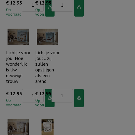
Lichtje
Lichtje
€
12,95
€
12,95
aantal
voor
voor
Op
Op
voorraad
voorraad
jou:
jou:
Een
Afrikaanse
boog
Zegenwens
in
aantal
de
Lichtje voor
Lichtje voor
jou: Hoe
jou: .. zij
wolken
wonderlijk
zullen
aantal
is Uw
opstijgen
eeuwige
als een
trouw
arend
Lichtje
Lichtje
€
12,95
€
12,95
voor
voor
Op
Op
voorraad
voorraad
jou:
jou:
Hoe
..
wonderlijk
zij
is
zullen