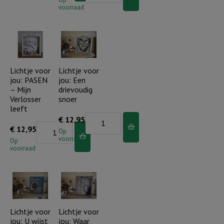
jou:
voorraad
jou:
Ik
PASEN
bid
-
dat
De
God
Heere
Lichtje voor
Lichtje voor
jou
jou: PASEN
jou: Een
is
zegent
– Mijn
drievoudig
waarlijk
aantal
Verlosser
snoer
opgestaan
leeft
Lichtje
€
12,95
aantal
Lichtje
€
12,95
voor
Op
voorraad
voor
Op
jou:
voorraad
jou:
Een
PASEN
drievoudig
-
snoer
Mijn
aantal
Verlosser
Lichtje voor
Lichtje voor
jou: U wijst
jou: Waar
leeft