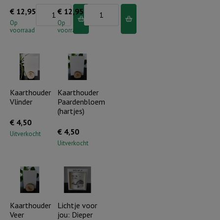
Lichtje
Lichtje
€
12,95
€
12,95
voor
voor
Op
Op
voorraad
voorraad
jou:
jou:
Je
Ik
bent
mis
in
je
mijn
op
Kaarthouder
Kaarthouder
Vlinder
Paardenbloem
gedachten..
vele
(hartjes)
aantal
momenten
€
4,50
aantal
€
4,50
Uitverkocht
Uitverkocht
Kaarthouder
Lichtje voor
Veer
jou: Dieper