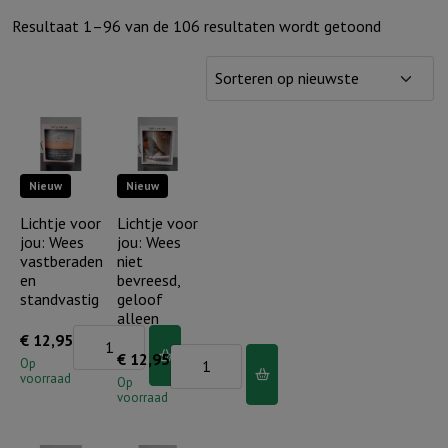
Gesorteer
Resultaat 1–96 van de 106 resultaten wordt getoond
op
nieuwste
Nieuw
Nieuw
Lichtje voor
Lichtje voor
jou: Wees
jou: Wees
vastberaden
niet
en
bevreesd,
standvastig
geloof
alleen
Lichtje
€
12,95
Lichtje
€
12,95
voor
Op
voorraad
voor
Op
jou:
voorraad
jou:
Wees
Wees
vastberaden