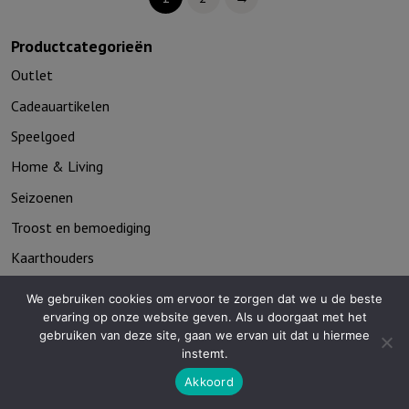
al
all
zie
my
Productcategorieën
je
life
Outlet
zelf
tell
Cadeauartikelen
de
of
overkant
who
Speelgoed
niet..
You
Home & Living
aantal
are
Seizoenen
aantal
Troost en bemoediging
Kaarthouders
Non-boeken algemeen
We gebruiken cookies om ervoor te zorgen dat we u de beste
ervaring op onze website geven. Als u doorgaat met het
Contact
gebruiken van deze site, gaan we ervan uit dat u hiermee
instemt.
De Zagerij 1
Akkoord
3861 NA Nijkerk