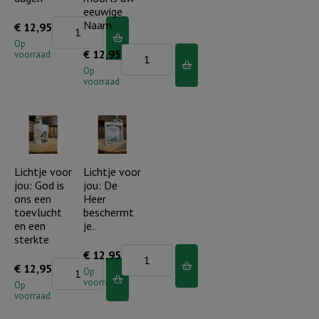
eeuwige
Lichtje
Naam
€
12,95
voor
Op
Lichtje
€
12,95
voorraad
jou:
voor
Op
Ik
voorraad
jou:
ben
Hoe
met
wonderlijk
je
mooi
alle
is
Lichtje voor
Lichtje voor
dagen
jou: God is
jou: De
uw
aantal
ons een
Heer
eeuwige
toevlucht
beschermt
Naam
en een
je..
sterkte
aantal
Lichtje
€
12,95
Lichtje
€
12,95
voor
Op
voorraad
voor
Op
jou:
voorraad
jou:
De