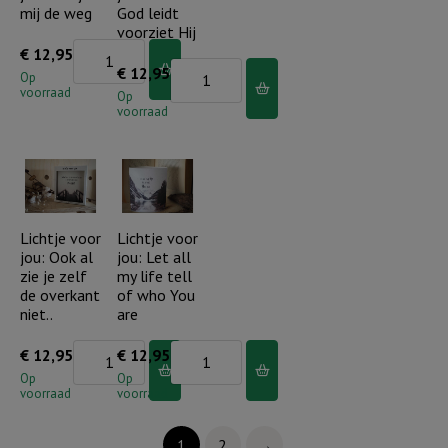
mij de weg
God leidt
aantal
voorziet Hij
Lichtje
€
12,95
Lichtje
€
12,95
voor
Op
voorraad
voor
Op
jou:
voorraad
jou:
U
Waar
wijst
God
mij
leidt
de
voorziet
Lichtje voor
Lichtje voor
weg
jou: Ook al
jou: Let all
Hij
aantal
zie je zelf
my life tell
aantal
de overkant
of who You
niet..
are
Lichtje
Lichtje
€
12,95
€
12,95
voor
voor
Op
Op
voorraad
voorraad
jou:
jou:
Ook
Let
1
2
→