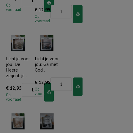
voor
Op
Lichtje
€
12,95
voorraad
jou:
voor
Op
Hey
voorraad
jou:
leukerd!
Dag
aantal
aan
dag
draagt
Lichtje voor
Lichtje voor
jou: De
jou: Ga met
Hij
Heere
God..
ons
zegent je..
(schelp)
Lichtje
€
12,95
Lichtje
€
12,95
aantal
voor
Op
voorraad
voor
Op
jou:
voorraad
jou:
Ga
De
met
Heere
God..
zegent
aantal