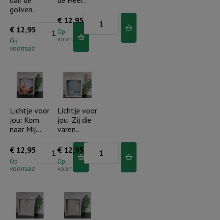
dan de
de Heer..
aantal
golven..
Lichtje
€
12,95
Lichtje
€
12,95
voor
Op
voorraad
voor
Op
jou:
voorraad
jou:
Looft
Groter
de
dan
Heer..
de
aantal
golven..
Lichtje voor
Lichtje voor
jou: Kom
jou: Zij die
aantal
naar Mij…
varen..
Lichtje
Lichtje
€
12,95
€
12,95
voor
voor
Op
Op
voorraad
voorraad
jou:
jou:
Kom
Zij
naar
die
Mij...
varen..