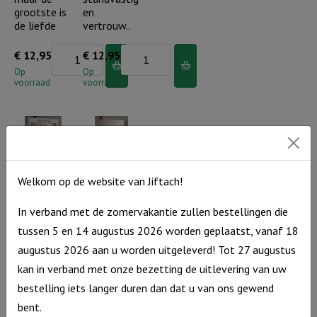
aantal
grootste is
en
de liefde
vertrouw..
Lichtje
Lichtje
€
12,95
€
12,95
voor
voor
Op
Op
voorraad
voorraad
jou:
jou:
GHL,
Wees
maar
standvastig
de
en
grootste
vertrouw..
Lichtje voor
Lichtje voor
Welkom op de website van Jiftach!
jou: U wijst
jou: Waar
is
aantal
mij de weg
geloof kan
de
In verband met de zomervakantie zullen bestellingen die
groeien…
liefde
Lichtje
€
12,95
tussen 5 en 14 augustus 2026 worden geplaatst, vanaf 18
Lichtje
€
12,95
aantal
voor
Op
augustus 2026 aan u worden uitgeleverd! Tot 27 augustus
voorraad
voor
Op
jou:
kan in verband met onze bezetting de uitlevering van uw
voorraad
jou:
U
bestelling iets langer duren dan dat u van ons gewend
Waar
wijst
bent.
geloof