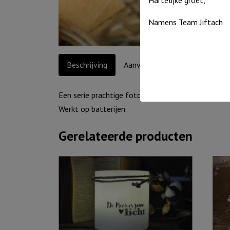
Namens Team Jiftach
Beschrijving
Aanvullende informatie
Een serie prachtige foto-ontwerpen met aansprek
Werkt op batterijen.
Gerelateerde producten