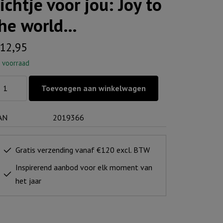
ichtje voor jou: Joy to
he world…
12,95
 voorraad
chtje
Toevoegen aan winkelwagen
or
:
AN
2019366
y
e
Gratis verzending vanaf €120 excl. BTW
ld...
Inspirerend aanbod voor elk moment van
ntal
het jaar