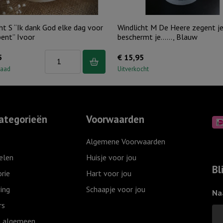
ht S “Ik dank God elke dag voor
Windlicht M De Heere zegent je
bent” Ivoor
beschermt je……, Blauw
Windlicht
5
€
15,95
S
raad
Uitverkocht
"Ik
dank
God
ategorieën
Voorwaarden
elke
dag
Algemene Voorwaarden
voor
elen
Huisje voor jou
wie
Bl
rie
Hart voor jou
je
ing
Schaapje voor jou
bent"
Na
Ivoor
rs
aantal
 algemeen