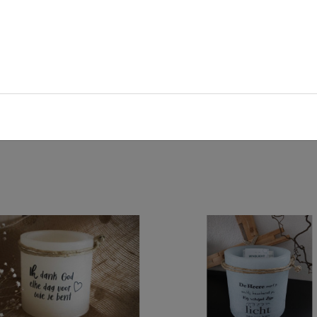
ende tekst, voor elk moment een passend cadeaulichtje!