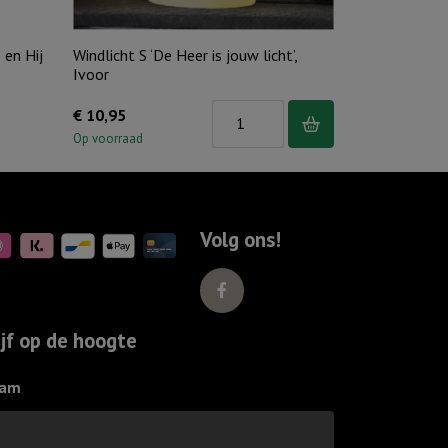
 en Hij
Windlicht S ‘De Heer is jouw licht’,
Ivoor
Windlicht
€
10,95
S
Op voorraad
'De
Heer
is
Volg ons!
jouw
licht',
Ivoor
aantal
ijf op de hoogte
am