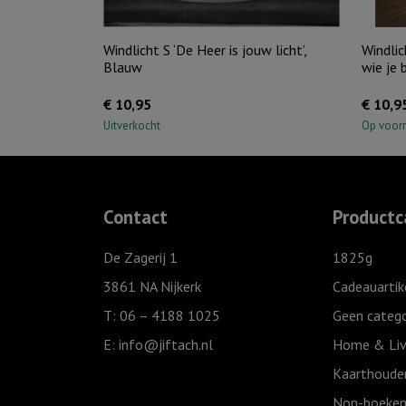
Windlicht S ‘De Heer is jouw licht’,
Windlic
Blauw
wie je 
€
10,95
€
10,9
Uitverkocht
Op voor
Contact
Productc
De Zagerij 1
1825g
3861 NA Nijkerk
Cadeauartik
T: 06 – 4188 1025
Geen catego
E:
info@jiftach.nl
Home & Liv
Kaarthoude
Non-boeken