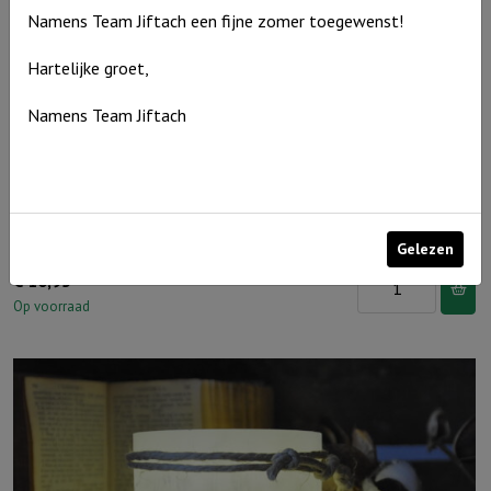
Namens Team Jiftach een fijne zomer toegewenst!
aantal
Hartelijke groet,
Namens Team Jiftach
Windlicht S ‘Papa ik hou van jou, Grijs
Gelezen
Windlicht
€
10,95
S
Op voorraad
'Papa
ik
hou
van
jou,
Grijs