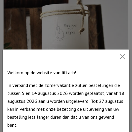
licht',
Ivoor
aantal
Windlicht S “You are the light” Ivoor
Welkom op de website van Jiftach!
Windlicht
€
10,95
In verband met de zomervakantie zullen bestellingen die
S
Op voorraad
tussen 5 en 14 augustus 2026 worden geplaatst, vanaf 18
"You
augustus 2026 aan u worden uitgeleverd! Tot 27 augustus
are
kan in verband met onze bezetting de uitlevering van uw
the
bestelling iets langer duren dan dat u van ons gewend
light"
bent.
Ivoor