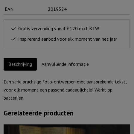
jou:
EAN
2019324
U
wijst
mij
Gratis verzending vanaf €120 excl. BTW
de
Inspirerend aanbod voor elk moment van het jaar
weg
aantal
Beschrijving
Aanvullende informatie
Een serie prachtige foto-ontwerpen met aansprekende tekst,
voor elk moment een passend cadeaulichtje! Werkt op
batterijen.
Gerelateerde producten