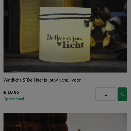
Windlicht S ‘De Heer is jouw licht’, Ivoor
Windlicht
€
10,95
S
Op voorraad
'De
Heer
is
jouw