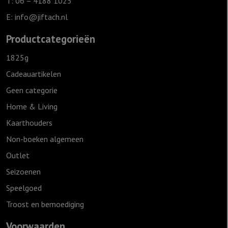
T: 06 – 4188 1025
E:
info@jiftach.nl
Productcategorieën
1825g
Cadeauartikelen
Geen categorie
Home & Living
Kaarthouders
Non-boeken algemeen
Outlet
Seizoenen
Speelgoed
Troost en bemoediging
Voorwaarden