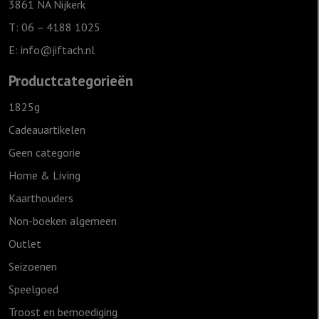
3861 NA Nijkerk
T: 06 – 4188 1025
E:
info@jiftach.nl
Productcategorieën
1825g
Cadeauartikelen
Geen categorie
Home & Living
Kaarthouders
Non-boeken algemeen
Outlet
Seizoenen
Speelgoed
Troost en bemoediging