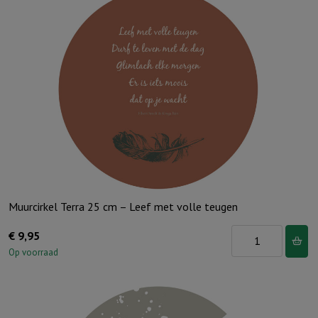
Muurcirkel Terra 25 cm – Leef met volle teugen
Muurcirkel
€
9,95
Terra
Op voorraad
25
cm
-