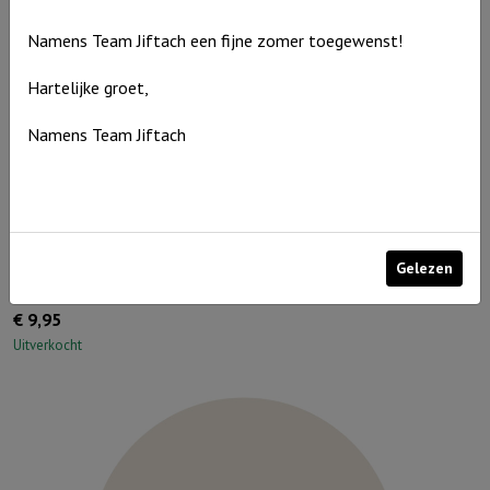
Overwinnaar
Namens Team Jiftach een fijne zomer toegewenst!
aantal
Hartelijke groet,
Namens Team Jiftach
Muurcirkel Bruinroze 25 cm – U geeft een toekomst vol van
Gelezen
hoop
€
9,95
Uitverkocht