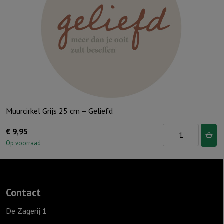
Muurcirkel Grijs 25 cm – Geliefd
Muurcirkel
€
9,95
Grijs
Op voorraad
25
cm
-
Contact
Geliefd
aantal
De Zagerij 1