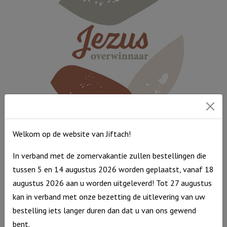
Leef
met
volle
teugen
aantal
Muurcirkel Multicolor 25 cm – Jezus Overwinnaar
Welkom op de website van Jiftach!
Muurcirkel
€
9,95
In verband met de zomervakantie zullen bestellingen die
Multicolor
Op voorraad
tussen 5 en 14 augustus 2026 worden geplaatst, vanaf 18
25
augustus 2026 aan u worden uitgeleverd! Tot 27 augustus
cm
kan in verband met onze bezetting de uitlevering van uw
-
bestelling iets langer duren dan dat u van ons gewend
Jezus
bent.