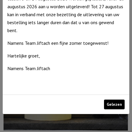
augustus 2026 aan u worden uitgeleverd! Tot 27 augustus
kan in verband met onze bezetting de uitlevering van uw
Windlicht M De Heere zegent je en Hij beschermt je……, Blauw
bestelling iets langer duren dan dat u van ons gewend
€
15,95
bent.
Uitverkocht
Namens Team Jiftach een fijne zomer toegewenst!
Hartelijke groet,
Namens Team Jiftach
Gelezen