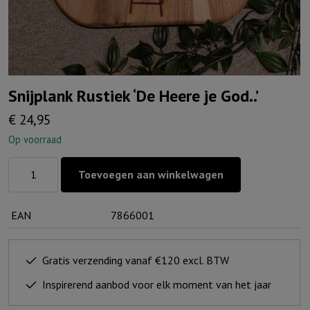
Snijplank Rustiek ‘De Heere je God..’
€
24,95
Op voorraad
Snijplank
Toevoegen aan winkelwagen
Rustiek
'De
EAN
7866001
Heere
je
God..'
Gratis verzending vanaf €120 excl. BTW
aantal
Inspirerend aanbod voor elk moment van het jaar