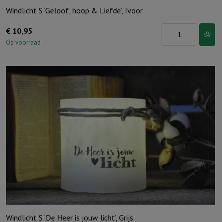
Windlicht S ‘Geloof, hoop & Liefde’, Ivoor
Windlicht
€
10,95
S
Op voorraad
'Geloof,
hoop
&
Liefde',
Ivoor
aantal
Windlicht S ‘De Heer is jouw licht’, Grijs