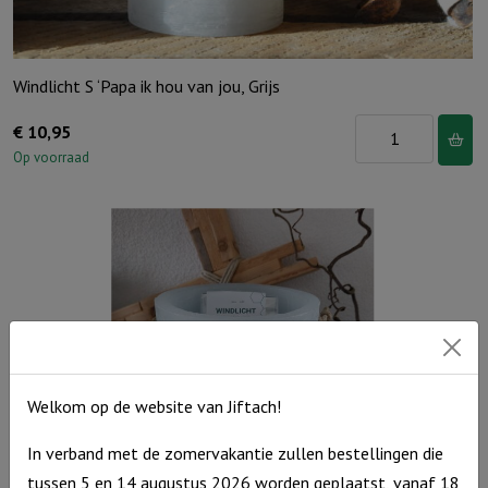
Windlicht S ‘Papa ik hou van jou, Grijs
Windlicht
€
10,95
S
Op voorraad
'Papa
ik
hou
van
jou,
Grijs
aantal
Welkom op de website van Jiftach!
In verband met de zomervakantie zullen bestellingen die
tussen 5 en 14 augustus 2026 worden geplaatst, vanaf 18