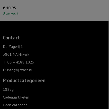
€
10,95
Uitverkocht
Contact
De Zagerij 1
3861 NA Nijkerk
T: 06 – 4188 1025
E:
info@jiftach.nl
Productcategorieën
1825g
Cadeauartikelen
Geen categorie