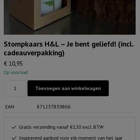
Stompkaars H&L – Je bent geliefd! (incl.
cadeauverpakking)
€
10,95
Op voorraad
Stompkaars
Toevoegen aan winkelwagen
H&L
-
EAN
871237839866
Je
bent
geliefd!
Gratis verzending vanaf €120 excl. BTW
(incl.
Inspirerend aanbod voor elk moment van het jaar