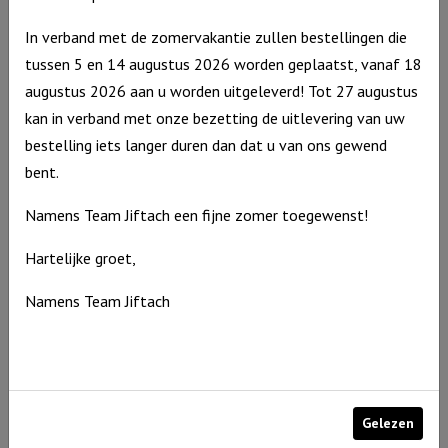
wie
In verband met de zomervakantie zullen bestellingen die
je
tussen 5 en 14 augustus 2026 worden geplaatst, vanaf 18
bent"
augustus 2026 aan u worden uitgeleverd! Tot 27 augustus
Ivoor
kan in verband met onze bezetting de uitlevering van uw
aantal
bestelling iets langer duren dan dat u van ons gewend
bent.
Windlicht M De Heere zegent je en Hij beschermt je……, Blauw
Namens Team Jiftach een fijne zomer toegewenst!
€
15,95
Uitverkocht
Hartelijke groet,
Namens Team Jiftach
Gelezen