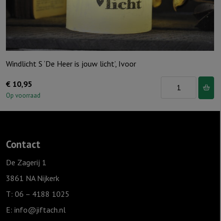
Windlicht S ‘De Heer is jouw licht’, Ivoor
Windlicht
€
10,95
S
Op voorraad
'De
Heer
is
Contact
jouw
licht',
De Zagerij 1
Ivoor
3861 NA Nijkerk
aantal
T: 06 – 4188 1025
E:
info@jiftach.nl