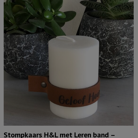
Stompkaars H&L met Leren band –