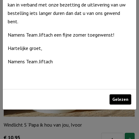
kan in verband met onze bezetting de uitlevering van uw
Windlicht
€
10,95
bestelling iets langer duren dan dat u van ons gewend
S
Op voorraad
bent.
"Waar
God
Namens Team Jiftach een fijne zomer toegewenst!
leidt,
Hartelijke groet,
voorziet
Hij"
Namens Team Jiftach
Ivoor
aantal
Gelezen
Windlicht S ‘Papa ik hou van jou, Ivoor
Windlicht
€
10,95