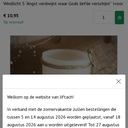
Windlicht S “Angst verdwijnt waar Gods liefde verschijnt” Ivoor
Windlicht
€
10,95
S
Op voorraad
"Angst
verdwijnt
waar
Gods
liefde
verschijnt"
Ivoor
aantal
Welkom op de website van Jiftach!
In verband met de zomervakantie zullen bestellingen die
tussen 5 en 14 augustus 2026 worden geplaatst, vanaf 18
Windlicht S “Waar God leidt, voorziet Hij” Ivoor
augustus 2026 aan u worden uitgeleverd! Tot 27 augustus