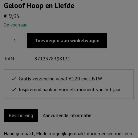
Geloof Hoop en Liefde
€
9,95
Op voorraad
Stompkaars
Toevoegen aan winkelwagen
H&L
met
EAN
8712378398131
Leren
band
-
Gratis verzending vanaf €120 excl. BTW
Geloof
Inspirerend aanbod voor elk moment van het jaar
Hoop
en
Liefde
Beschrijving
Aanvullende informatie
aantal
Hand gemaakt, Mede mogelijk gemaakt door mensen met een