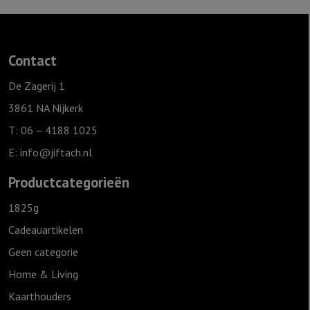
'Mama
ik
hou
Contact
van
jou,
De Zagerij 1
Grijs
3861 NA Nijkerk
aantal
T: 06 – 4188 1025
E:
info@jiftach.nl
Productcategorieën
1825g
Cadeauartikelen
Geen categorie
Home & Living
Kaarthouders