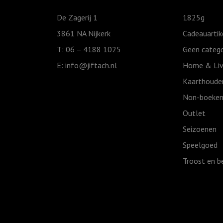
jou,
Grijs
De Zagerij 1
1825g
aantal
3861 NA Nijkerk
Cadeauartik
T: 06 – 4188 1025
Geen catego
E:
info@jiftach.nl
Home & Liv
Kaarthoude
Non-boeken
Outlet
Seizoenen
Speelgoed
Troost en b