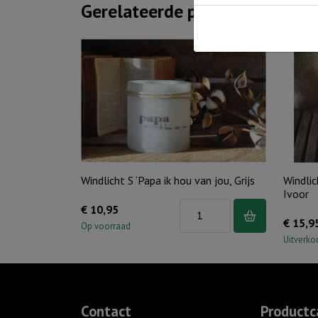
Gerelateerde producten
Windlicht S ‘Papa ik hou van jou, Grijs
Windlic
Ivoor
Windlicht
€
10,95
€
15,9
S
Op voorraad
Uitverko
'Papa
ik
hou
van
Contact
Productc