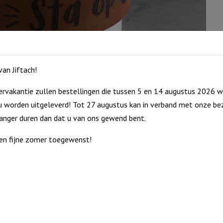
sc
-
Iv
aa
an Jiftach!
rvakantie zullen bestellingen die tussen 5 en 14 augustus 2026 w
 worden uitgeleverd! Tot 27 augustus kan in verband met onze bez
langer duren dan dat u van ons gewend bent.
en fijne zomer toegewenst!
n met een afstand tot de arbeidsmarkt, Vervaardigd uit
metalen, Duurzame verbranding, Ongeparfumeerd, Vormvast.