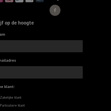
liefde
verschijnt"
Ivoor
ijf op de hoogte
aantal
am
mailadres
pe klant:
*
Zakelijke klant
Particuliere klant