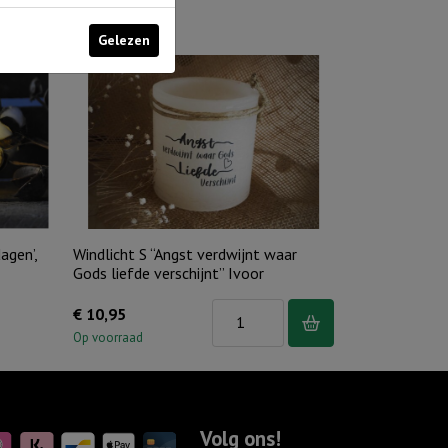
Gelezen
agen’,
Windlicht S “Angst verdwijnt waar
Gods liefde verschijnt” Ivoor
Windlicht
€
10,95
S
Op voorraad
"Angst
verdwijnt
waar
Volg ons!
Gods