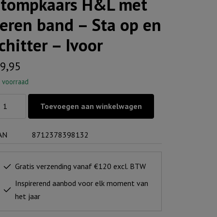
tompkaars H&L met
eren band – Sta op en
chitter – Ivoor
9,95
 voorraad
ompkaars
Toevoegen aan winkelwagen
&L
t
AN
8712378398132
ren
nd
Gratis verzending vanaf €120 excl. BTW
a
Inspirerend aanbod voor elk moment van
het jaar