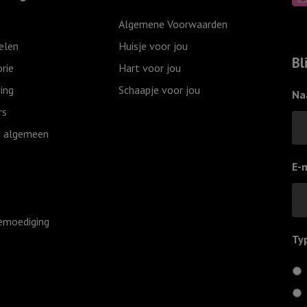
Algemene Voorwaarden
elen
Huisje voor jou
Bl
rie
Hart voor jou
ing
Schaapje voor jou
Na
rs
 algemeen
E-
emoediging
Ty