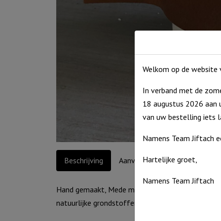
Welkom op de website v
In verband met de zome
18 augustus 2026 aan u
van uw bestelling iets 
Namens Team Jiftach e
Hartelijke groet,
Beschrijving
Aanvullende informatie
Namens Team Jiftach
Hand gemaakt, Mede mogelijk gemaakt door mense
natuurlijke grondstoffen, Vrij van parrafine en 