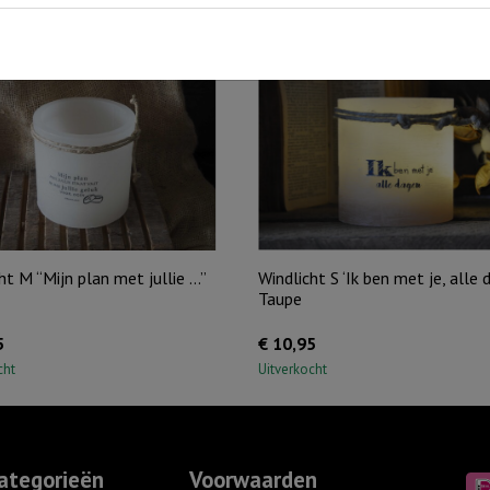
ht M “Mijn plan met jullie …”
Windlicht S ‘Ik ben met je, alle d
Taupe
5
€
10,95
cht
Uitverkocht
ategorieën
Voorwaarden