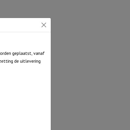
hitter
oor
ntal
orden geplaatst, vanaf
etting de uitlevering