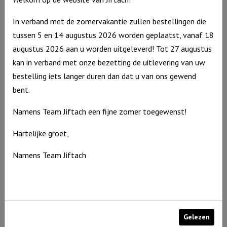
In verband met de zomervakantie zullen bestellingen die
tussen 5 en 14 augustus 2026 worden geplaatst, vanaf 18
augustus 2026 aan u worden uitgeleverd! Tot 27 augustus
kan in verband met onze bezetting de uitlevering van uw
bestelling iets langer duren dan dat u van ons gewend
bent.
Windlicht S ‘Geloof, hoop & Liefde’, Ivoor
Namens Team Jiftach een fijne zomer toegewenst!
Windlicht
€
10,95
Hartelijke groet,
S
Op voorraad
Namens Team Jiftach
'Geloof,
hoop
&
Liefde',
Ivoor
Gelezen
aantal