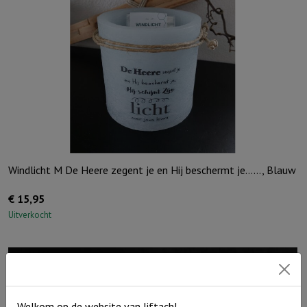
Windlicht M De Heere zegent je en Hij beschermt je……, Blauw
€
15,95
Uitverkocht
Welkom op de website van Jiftach!