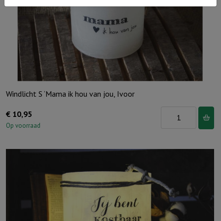
Windlicht S ‘Mama ik hou van jou, Ivoor
Windlicht
€
10,95
S
Op voorraad
'Mama
ik
hou
van
jou,
Ivoor
aantal