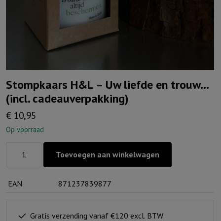
Stompkaars H&L – Uw liefde en trouw…
(incl. cadeauverpakking)
€
10,95
Op voorraad
Stompkaars
Toevoegen aan winkelwagen
H&L
-
EAN
871237839877
Uw
liefde
en
Gratis verzending vanaf €120 excl. BTW