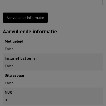
uitgang
en
ingang
Aanvullende informatie
bewaren..
aantal
Aanvullende informatie
Met geluid
False
Inclusief batterijen
False
Uitwasbaar
False
NUR
0