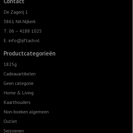
Contact
van
jou,
De Zagerij 1
Grijs
3861 NA Nijkerk
aantal
T: 06 – 4188 1025
E:
info@jiftach.nl
Productcategorieën
1825g
Cadeauartikelen
Geen categorie
Home & Living
Kaarthouders
Non-boeken algemeen
Outlet
Seizoenen