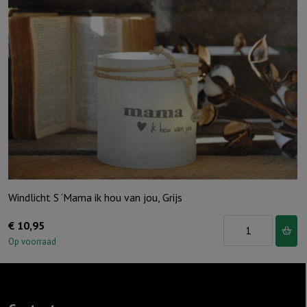
the
light"
Ivoor
aantal
Windlicht S ‘Mama ik hou van jou, Grijs
Windlicht
€
10,95
S
Op voorraad
'Mama
ik
hou