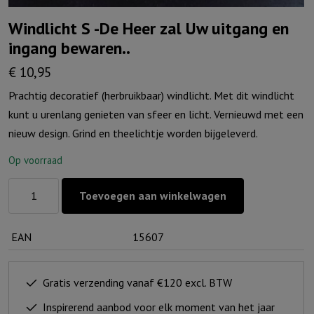
Windlicht S -De Heer zal Uw uitgang en
ingang bewaren..
€
10,95
Prachtig decoratief (herbruikbaar) windlicht. Met dit windlicht
kunt u urenlang genieten van sfeer en licht. Vernieuwd met een
nieuw design. Grind en theelichtje worden bijgeleverd.
Op voorraad
Windlicht
Toevoegen aan winkelwagen
S
-
EAN
15607
De
Heer
zal
Gratis verzending vanaf €120 excl. BTW
Uw
Inspirerend aanbod voor elk moment van het jaar