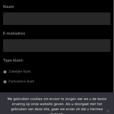
Naam
E-mailadres
Type klant:
*
Zakelijke klant
Particuliere klant
Inschrijven
We gebruiken cookies om ervoor te zorgen dat we u de beste
ervaring op onze website geven. Als u doorgaat met het
© 2026 Jiftach
gebruiken van deze site, gaan we ervan uit dat u hiermee