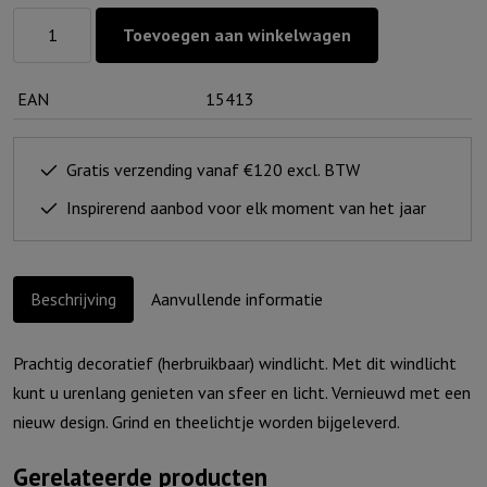
Windlicht
Toevoegen aan winkelwagen
S
'Ik
EAN
15413
ben
met
je,
Gratis verzending vanaf €120 excl. BTW
alle
Inspirerend aanbod voor elk moment van het jaar
dagen',
Ivoor
aantal
Beschrijving
Aanvullende informatie
Prachtig decoratief (herbruikbaar) windlicht. Met dit windlicht
kunt u urenlang genieten van sfeer en licht. Vernieuwd met een
nieuw design. Grind en theelichtje worden bijgeleverd.
Gerelateerde producten