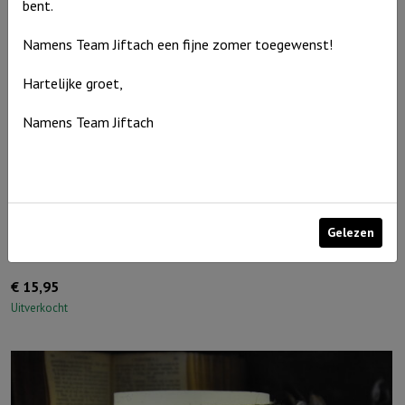
bent.
Namens Team Jiftach een fijne zomer toegewenst!
Hartelijke groet,
Namens Team Jiftach
Gelezen
Windlicht M: “Een drievoudig snoer wordt niet spoedig…” Ivoor
€
15,95
Uitverkocht