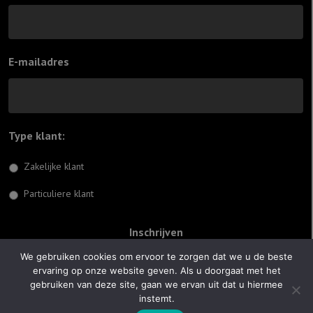
E-mailadres
Type klant:
*
Zakelijke klant
Particuliere klant
We gebruiken cookies om ervoor te zorgen dat we u de beste
ervaring op onze website geven. Als u doorgaat met het
© 2026 Jiftach
gebruiken van deze site, gaan we ervan uit dat u hiermee
instemt.
Realisatie:
Optimus Websites