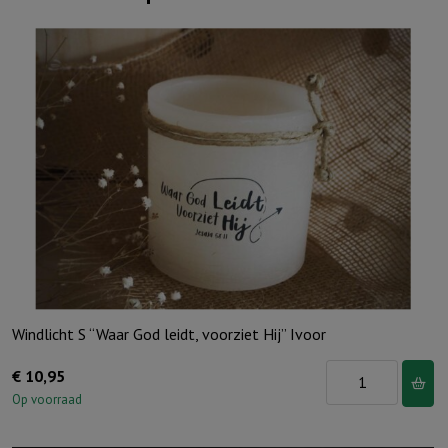
Windlicht S “Waar God leidt, voorziet Hij” Ivoor
Windlicht
€
10,95
S
Op voorraad
"Waar