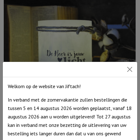
God
leidt,
voorziet
Hij"
Ivoor
aantal
Welkom op de website van Jiftach!
Windlicht S ‘De Heer is jouw licht’, Grijs
In verband met de zomervakantie zullen bestellingen die
tussen 5 en 14 augustus 2026 worden geplaatst, vanaf 18
€
10,95
Uitverkocht
augustus 2026 aan u worden uitgeleverd! Tot 27 augustus
kan in verband met onze bezetting de uitlevering van uw
bestelling iets langer duren dan dat u van ons gewend