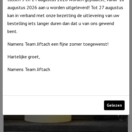
augustus 2026 aan u worden uitgeleverd! Tot 27 augustus
kan in verband met onze bezetting de uitlevering van uw
Windlicht S “Ik heb je bij je naam geroepen” Ivoor
bestelling iets langer duren dan dat u van ons gewend
€
10,95
bent.
Uitverkocht
Namens Team Jiftach een fijne zomer toegewenst!
Hartelijke groet,
Namens Team Jiftach
Gelezen