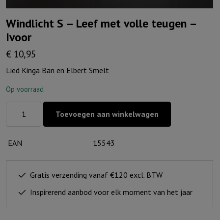
Windlicht S – Leef met volle teugen –
Ivoor
€
10,95
Lied Kinga Ban en Elbert Smelt
Op voorraad
Windlicht
Toevoegen aan winkelwagen
S
-
EAN
15543
Leef
met
volle
Gratis verzending vanaf €120 excl. BTW
teugen
Inspirerend aanbod voor elk moment van het jaar
-
Ivoor