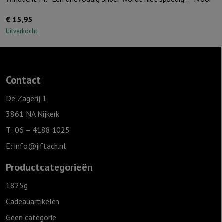
€
15,95
Uitverkocht
Contact
De Zagerij 1
3861 NA Nijkerk
T: 06 – 4188 1025
E:
info@jiftach.nl
Productcategorieën
1825g
Cadeauartikelen
Geen categorie