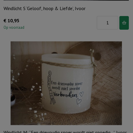
Windlicht S ‘Geloof, hoop & Liefde’, Ivoor
Windlicht
€
10,95
S
Op voorraad
'Geloof,
hoop
&
Liefde',
Ivoor
aantal
Windlicht M: “Een drievoudig snoer wordt niet spoedig…” Ivoor