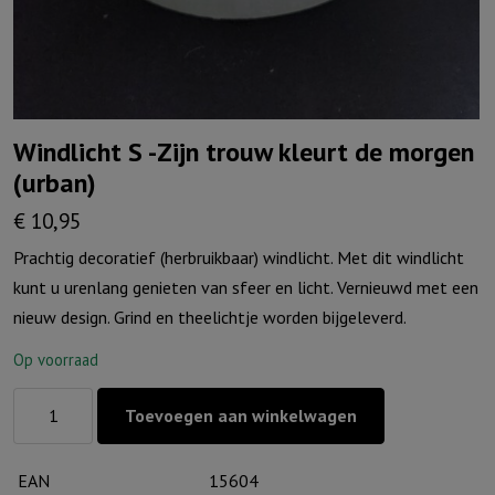
Windlicht S -Zijn trouw kleurt de morgen
(urban)
€
10,95
Prachtig decoratief (herbruikbaar) windlicht. Met dit windlicht
kunt u urenlang genieten van sfeer en licht. Vernieuwd met een
nieuw design. Grind en theelichtje worden bijgeleverd.
Op voorraad
Windlicht
Toevoegen aan winkelwagen
S
-
EAN
15604
Zijn