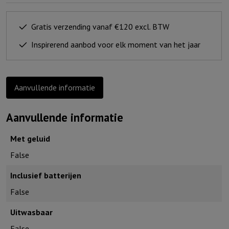
trouw
kleurt
Gratis verzending vanaf €120 excl. BTW
de
Inspirerend aanbod voor elk moment van het jaar
morgen
(urban)
aantal
Aanvullende informatie
Aanvullende informatie
Met geluid
False
Inclusief batterijen
False
Uitwasbaar
False