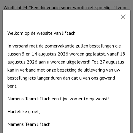
Windlicht M: “Een drievoudig snoer wordt niet spoedig…” Ivoor
€
15,95
Uitverkocht
Welkom op de website van Jiftach!
In verband met de zomervakantie zullen bestellingen die
tussen 5 en 14 augustus 2026 worden geplaatst, vanaf 18
augustus 2026 aan u worden uitgeleverd! Tot 27 augustus
kan in verband met onze bezetting de uitlevering van uw
bestelling iets langer duren dan dat u van ons gewend
bent.
Namens Team Jiftach een fijne zomer toegewenst!
Hartelijke groet,
Namens Team Jiftach
Windlicht S ‘De Heer is jouw licht’, Grijs