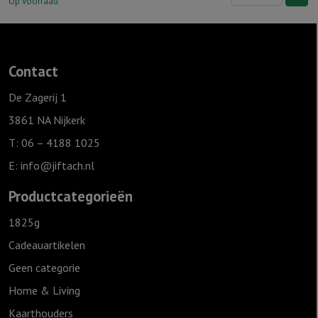
S
Op voorraad
'Geloof,
hoop
&
Contact
Liefde',
Ivoor
De Zagerij 1
aantal
3861 NA Nijkerk
T: 06 – 4188 1025
E:
info@jiftach.nl
Productcategorieën
1825g
Cadeauartikelen
Geen categorie
Home & Living
Kaarthouders