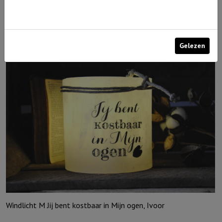
€
10,95
Uitverkocht
Gelezen
Windlicht M Jij bent kostbaar in Mijn ogen, Ivoor