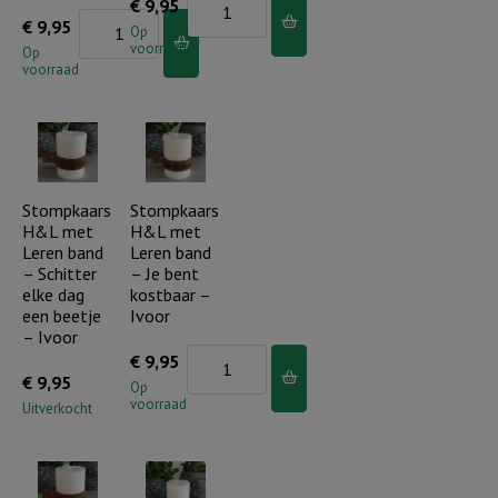
Stompkaars
€
9,95
in
Stompkaars
€
9,95
H&L
Op
Gods
voorraad
H&L
Op
met
voorraad
hand
met
Leren
aantal
Leren
band
band
-
-
Dag
Licht
Stompkaars
Stompkaars
aan
H&L met
H&L met
in
dag..
Leren band
Leren band
de
aantal
– Schitter
– Je bent
duisternis
elke dag
kostbaar –
een beetje
Ivoor
aantal
– Ivoor
Stompkaars
€
9,95
€
9,95
H&L
Op
voorraad
Uitverkocht
met
Leren
band