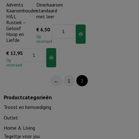
4)
4)
Advents
Dinerkaarsen
Kaarsenhouder
standaard
aantal
aantal
H&L
met leer
Rustiek –
Geloof
Dinerkaarsen
€
6,50
Hoop en
standaard
Op
Liefde
voorraad
met
Advents
€
12,95
leer
Kaarsenhouder
Op
aantal
voorraad
H&L
Rustiek
←
1
2
-
Geloof
Productcategorieën
Hoop
Troost en bemoediging
en
Outlet
Liefde
aantal
Home & Living
Tegeltje voor jou