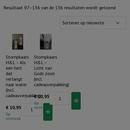
Gesort
Resultaat 97–136 van de 136 resultaten wordt getoond
op
nieuws
Stompkaars
Stompkaars
H&L – Als
H&L –
een hert
Licht van
dat
Gods zoon
verlangt
(incl.
naar water
cadeauverpakking)
(incl.
cadeauverpakking)
Stompkaars
€
10,95
H&L
Op
Stompkaars
€
10,95
voorraad
-
H&L
Op
Licht
voorraad
-
van
Als