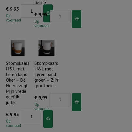
heel
liefde
Stompkaars
€
9,95
mijn
Stompkaars
€
9,95
H&L
Op
hart
voorraad
H&L
Op
met
aantal
voorraad
met
Leren
Leren
band
band
Oker
Oker
-
-
Stompkaars
Stompkaars
God
H&L met
H&L met
Geloof,
is
Leren band
Leren band
hoop
altijd
Oker – De
groen – Zijn
en
Heere zegt
grootheid..
heel
Mijn vrede
heel
dicht
geef ik
Stompkaars
€
9,95
veel
jullie
bij
H&L
Op
liefde
voorraad
je
met
Stompkaars
€
9,95
aantal
aantal
Leren
H&L
Op
voorraad
band
met