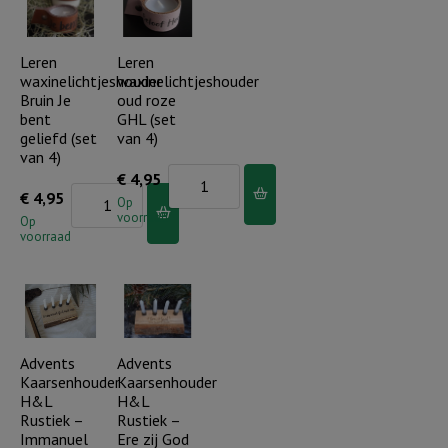
band
band
Roze
Blauw
-
-
Leren
Leren
waxinelichtjeshouder
waxinelichtjeshouder
Je
Je
Bruin Je
oud roze
bent
bent
bent
GHL (set
gekozen,
gekozen,
geliefd (set
van 4)
van 4)
gedragen
gedragen
Leren
€
4,95
en
en
Leren
€
4,95
waxinelichtjeshouder
Op
geliefd
geliefd
voorraad
waxinelichtjeshouder
Op
oud
voorraad
aantal
aantal
Bruin
roze
Je
GHL
bent
(set
geliefd
van
(set
Advents
Advents
4)
Kaarsenhouder
Kaarsenhouder
van
aantal
H&L
H&L
4)
Rustiek –
Rustiek –
aantal
Immanuel
Ere zij God