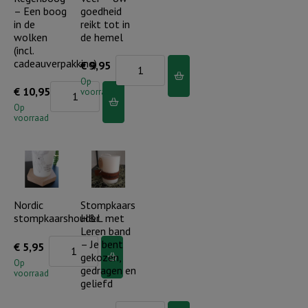
de
bijzonder
– Een boog
goedheid
doop
in de
reikt tot in
aantal
wolken
de hemel
(incl.
(incl.
cadeauverpakking)
cadeauverpakking)
Nordic
€
9,95
aantal
Stompkaars
Op
Stompkaars
€
10,95
voorraad
Veer
H&L
Op
-
voorraad
Regenboog
Uw
-
goedheid
Een
reikt
boog
tot
in
Nordic
Stompkaars
in
stompkaarshouder
H&L met
de
de
Leren band
wolken
Nordic
– Je bent
€
5,95
hemel
(incl.
gekozen,
stompkaarshouder
Op
aantal
gedragen en
voorraad
cadeauverpakking)
aantal
geliefd
aantal