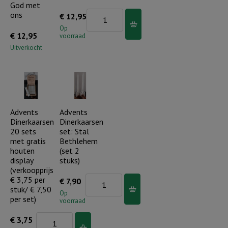
God met
ons
Advents
€
12,95
Kaarsenhouder
Op
€
12,95
voorraad
H&L
Uitverkocht
Rustiek
-
Ere
zij
God
Advents
Advents
Dinerkaarsen
Dinerkaarsen
aantal
20 sets
set: Stal
met gratis
Bethlehem
houten
(set 2
display
stuks)
(verkoopprijs
€ 3,75 per
Advents
€
7,90
stuk/ € 7,50
Dinerkaarsen
Op
per set)
voorraad
set:
Advents
€
3,75
Stal