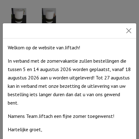
groen
Leren
-
band
Zijn
Oker
grootheid..
-
Stompkaars
Stompkaars
aantal
H&L met
H&L met
De
Leren band
Leren band
Welkom op de website van Jiftach!
Heere
groen – De
groen – I
zegt
Heere
choose to
In verband met de zomervakantie zullen bestellingen die
zegent jou
worship you
Mijn
en
tussen 5 en 14 augustus 2026 worden geplaatst, vanaf 18
vrede
beschermt
Stompkaars
€
9,95
augustus 2026 aan u worden uitgeleverd! Tot 27 augustus
jou
geef
H&L
Op
kan in verband met onze bezetting de uitlevering van uw
voorraad
ik
met
Stompkaars
€
9,95
bestelling iets langer duren dan dat u van ons gewend
jullie
Leren
H&L
Op
bent.
voorraad
aantal
band
met
groen
Namens Team Jiftach een fijne zomer toegewenst!
Leren
-
band
Hartelijke groet,
I
groen