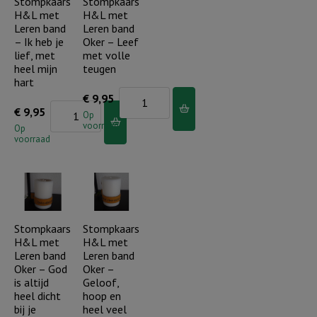
Stompkaars
Stompkaars
H&L met
H&L met
drievoudig
ben
Leren band
Leren band
snoer..
zo
– Ik heb je
Oker – Leef
aantal
trots
lief, met
met volle
heel mijn
teugen
op
hart
jou!
Stompkaars
€
9,95
Stompkaars
€
9,95
aantal
H&L
Op
voorraad
H&L
Op
met
voorraad
met
Leren
Leren
band
band
Oker
-
-
Ik
Stompkaars
Stompkaars
Leef
H&L met
H&L met
heb
met
Leren band
Leren band
je
volle
Oker – God
Oker –
lief,
is altijd
Geloof,
teugen
heel dicht
hoop en
met
aantal
bij je
heel veel