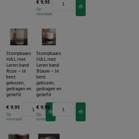
Stompkaars
€
9,95
H&L
Op
voorraad
met
Leren
band
-
Je
Stompkaars
Stompkaars
H&L met
H&L met
bent
Leren band
Leren band
gekozen,
Roze – Je
Blauw – Je
gedragen
bent
bent
gekozen,
gekozen,
en
gedragen en
gedragen en
geliefd
geliefd
geliefd
aantal
Stompkaars
Stompkaars
€
9,95
€
9,95
H&L
H&L
Op
Op
voorraad
voorraad
met
met
Leren
Leren