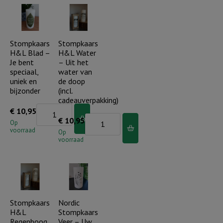
Gods
een
zoon
hert
(incl.
dat
Stompkaars
Stompkaars
cadeauverpakking)
H&L Blad –
H&L Water
verlangt
aantal
Je bent
– Uit het
naar
speciaal,
water van
water
uniek en
de doop
bijzonder
(incl.
(incl.
cadeauverpakking)
cadeauverpakking)
Stompkaars
€
10,95
Stompkaars
€
10,95
aantal
H&L
Op
voorraad
H&L
Op
Blad
voorraad
Water
-
-
Je
Uit
bent
het
speciaal,
water
Stompkaars
Nordic
uniek
H&L
Stompkaars
van
en
Regenboog
Veer – Uw