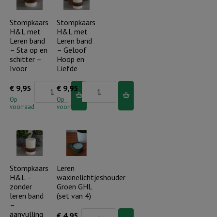
-
Je
Stompkaars
Stompkaars
bent
H&L met
H&L met
Leren band
Leren band
kostbaar
– Sta op en
– Geloof
-
schitter –
Hoop en
Ivoor
Liefde
Ivoor
aantal
Stompkaars
Stompkaars
€
9,95
€
9,95
H&L
H&L
Op
Op
voorraad
voorraad
met
met
Leren
Leren
band
band
-
-
Sta
Geloof
Stompkaars
Leren
H&L –
waxinelichtjeshouder
op
Hoop
zonder
Groen GHL
en
en
leren band
(set van 4)
schitter
Liefde
–
aanvulling
Leren
€
4,95