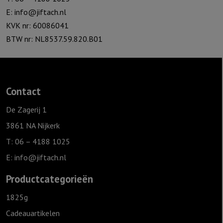
E:
info@jiftach.nl
KVK nr: 60086041
BTW nr: NL8537.59.820.B01
Contact
De Zagerij 1
3861 NA Nijkerk
T: 06 – 4188 1025
E:
info@jiftach.nl
Productcategorieën
1825g
Cadeauartikelen