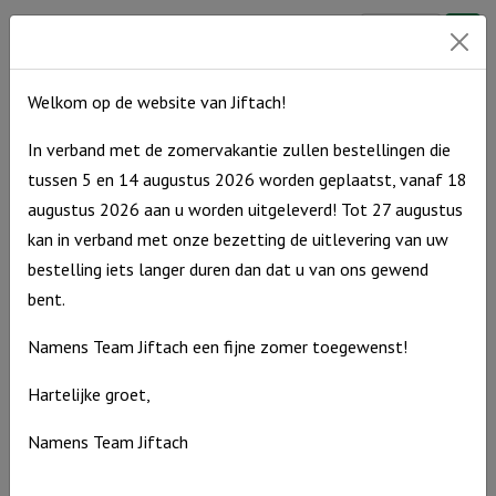
Windlicht
€
10,95
S
Op voorraad
"Ik
Welkom op de website van Jiftach!
dank
God
In verband met de zomervakantie zullen bestellingen die
elke
tussen 5 en 14 augustus 2026 worden geplaatst, vanaf 18
dag
augustus 2026 aan u worden uitgeleverd! Tot 27 augustus
voor
kan in verband met onze bezetting de uitlevering van uw
wie
bestelling iets langer duren dan dat u van ons gewend
je
bent.
bent"
Namens Team Jiftach een fijne zomer toegewenst!
Ivoor
aantal
Hartelijke groet,
Namens Team Jiftach
Windlicht S “You are the light” Ivoor
Windlicht
€
10,95