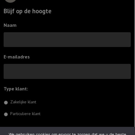
Blijf op de hoogte
Naam
E-mailadres
Type klant:
*
Zakelijke klant
Particuliere klant
Inschrijven
We gebruiken cookies om ervoor te zorgen dat we u de beste