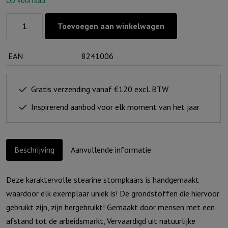
Op voorraad
Karakterkaars
Toevoegen aan winkelwagen
Advent
-
EAN
8241006
Jezus
is
geboren
Gratis verzending vanaf €120 excl. BTW
aantal
Inspirerend aanbod voor elk moment van het jaar
Beschrijving
Aanvullende informatie
Deze karaktervolle stearine stompkaars is handgemaakt
waardoor elk exemplaar uniek is! De grondstoffen die hiervoor
gebruikt zijn, zijn hergebruikt! Gemaakt door mensen met een
afstand tot de arbeidsmarkt, Vervaardigd uit natuurlijke