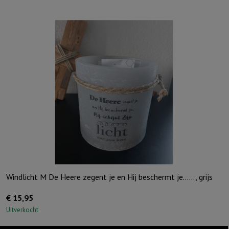
'Mama
ik
hou
van
jou,
Ivoor
aantal
Windlicht M De Heere zegent je en Hij beschermt je……, grijs
€
15,95
Uitverkocht