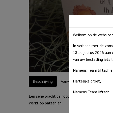
Welkom op de website v
In verband met de zome
18 augustus 2026 aan u
van uw bestelling iets 
Namens Team Jiftach e
Hartelijke groet,
Beschrijving
Aanvullende informatie
Namens Team Jiftach
Een serie prachtige foto-ontwerpen met aansprek
Werkt op batterijen.