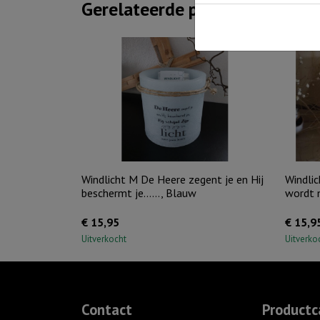
Gerelateerde producten
Windlicht M De Heere zegent je en Hij
Windlic
beschermt je……, Blauw
wordt n
€
15,95
€
15,9
Uitverkocht
Uitverko
Contact
Productc