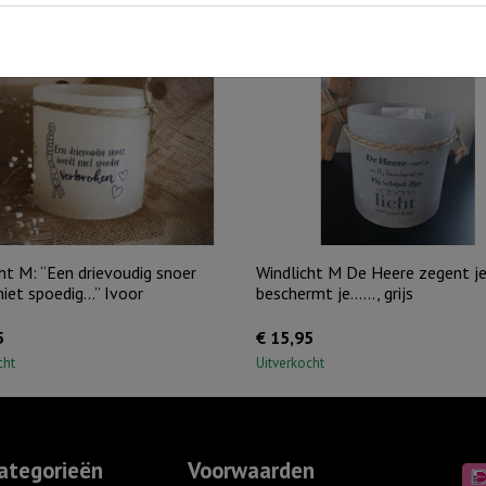
ht M: “Een drievoudig snoer
Windlicht M De Heere zegent je
iet spoedig…” Ivoor
beschermt je……, grijs
5
€
15,95
cht
Uitverkocht
ategorieën
Voorwaarden