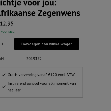
ichtje voor jou:
frikaanse Zegenwens
12,95
 voorraad
chtje
Toevoegen aan winkelwagen
or
:
AN
2019372
rikaanse
genwens
ntal
Gratis verzending vanaf €120 excl. BTW
Inspirerend aanbod voor elk moment van
het jaar