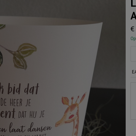
L
A
€
Op
Li
vo
jou
E
Af
Ze
aa