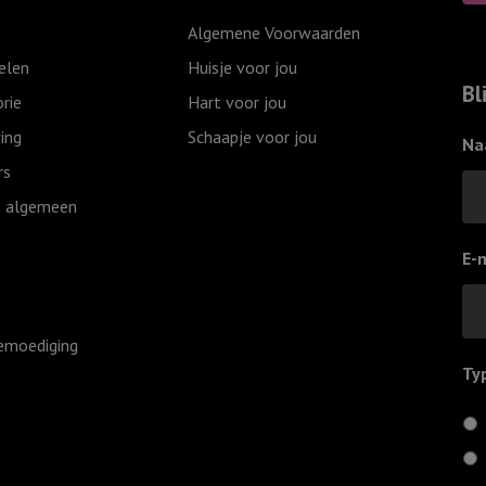
Algemene Voorwaarden
elen
Huisje voor jou
Bl
rie
Hart voor jou
ing
Schaapje voor jou
Na
rs
 algemeen
E-
emoediging
Ty