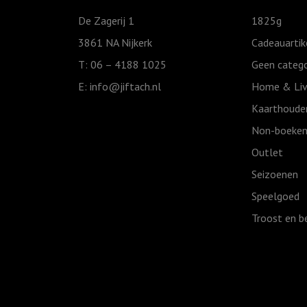
De Zagerij 1
1825g
3861 NA Nijkerk
Cadeauartik
T: 06 – 4188 1025
Geen catego
E:
info@jiftach.nl
Home & Liv
Kaarthoude
Non-boeken
Outlet
Seizoenen
Speelgoed
Troost en b