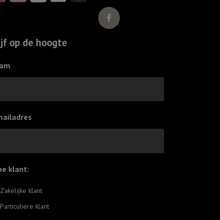
ijf op de hoogte
am
mailadres
pe klant:
*
Zakelijke klant
Particuliere klant