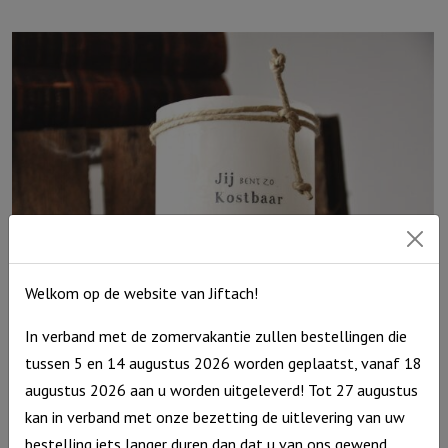
"Waar
God
leidt,
voorziet
Hij"
Ivoor
aantal
Welkom op de website van Jiftach!
In verband met de zomervakantie zullen bestellingen die
Windlicht S “Jij bent zo kostbaar” Ivoor
tussen 5 en 14 augustus 2026 worden geplaatst, vanaf 18
€
10,95
augustus 2026 aan u worden uitgeleverd! Tot 27 augustus
Uitverkocht
kan in verband met onze bezetting de uitlevering van uw
bestelling iets langer duren dan dat u van ons gewend