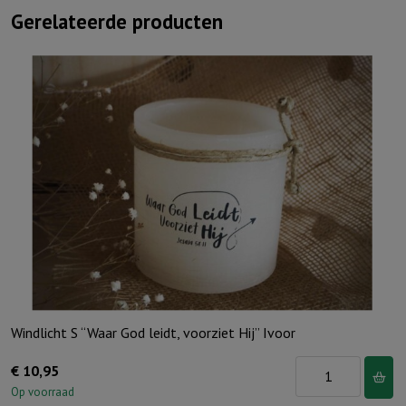
Gerelateerde producten
Windlicht S “Waar God leidt, voorziet Hij” Ivoor
Windlicht
€
10,95
S
Op voorraad