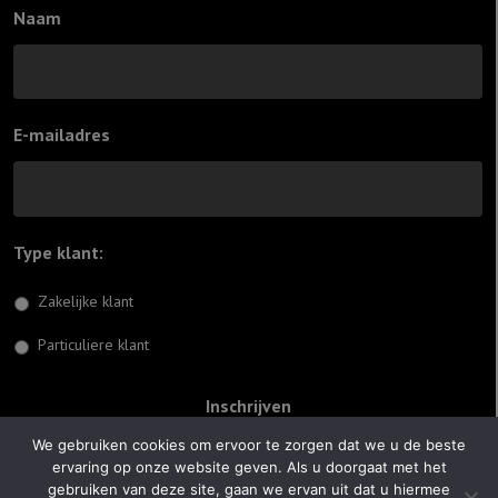
Naam
E-mailadres
Type klant:
*
Zakelijke klant
Particuliere klant
We gebruiken cookies om ervoor te zorgen dat we u de beste
ervaring op onze website geven. Als u doorgaat met het
© 2026 Jiftach
gebruiken van deze site, gaan we ervan uit dat u hiermee