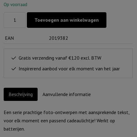
Op voorraad
Lichtje
Toevoegen aan winkelwagen
voor
jou:
EAN
2019382
Dieper
dan
de
Gratis verzending vanaf €120 excl. BTW
oceaan
Inspirerend aanbod voor elk moment van het jaar
aantal
Beschrijving
Aanvullende informatie
Een serie prachtige foto-ontwerpen met aansprekende tekst,
voor elk moment een passend cadeaulichtje! Werkt op
batterijen.