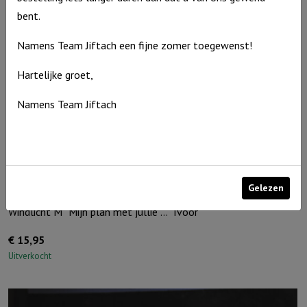
bent.
Namens Team Jiftach een fijne zomer toegewenst!
Hartelijke groet,
Namens Team Jiftach
Gelezen
Windlicht M “Mijn plan met jullie …” Ivoor
€
15,95
Uitverkocht