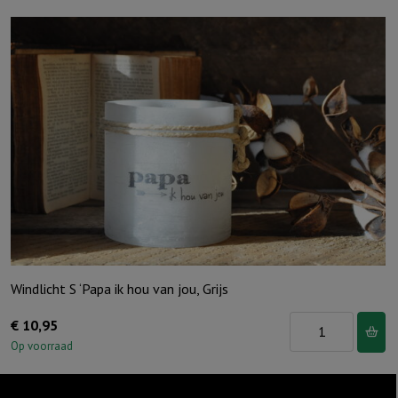
Windlicht S ‘Papa ik hou van jou, Grijs
Windlicht
€
10,95
S
Op voorraad
'Papa
ik