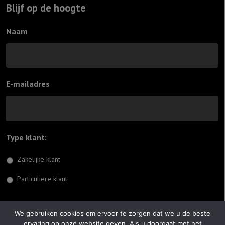
Blijf op de hoogte
Naam
E-mailadres
Type klant:
*
Zakelijke klant
Particuliere klant
Inschrijven
We gebruiken cookies om ervoor te zorgen dat we u de beste
ervaring op onze website geven. Als u doorgaat met het