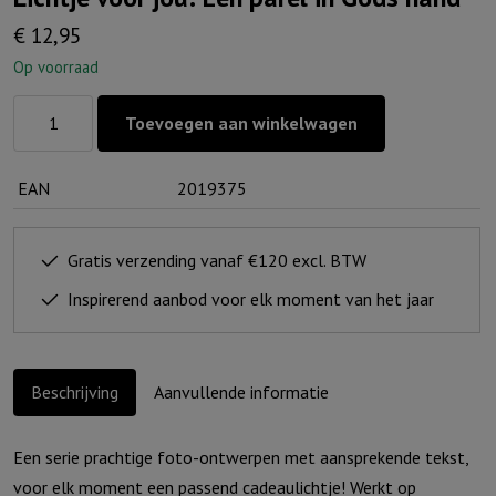
€
12,95
Op voorraad
Lichtje
Toevoegen aan winkelwagen
voor
jou:
EAN
2019375
Een
parel
in
Gratis verzending vanaf €120 excl. BTW
Gods
Inspirerend aanbod voor elk moment van het jaar
hand
aantal
Beschrijving
Aanvullende informatie
Een serie prachtige foto-ontwerpen met aansprekende tekst,
voor elk moment een passend cadeaulichtje! Werkt op