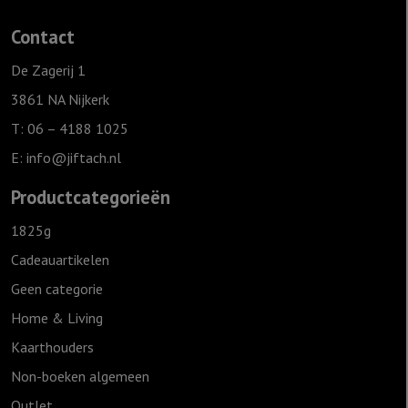
hou
Contact
van
jou,
De Zagerij 1
Grijs
3861 NA Nijkerk
aantal
T: 06 – 4188 1025
E:
info@jiftach.nl
Productcategorieën
1825g
Cadeauartikelen
Geen categorie
Home & Living
Kaarthouders
Non-boeken algemeen
Outlet