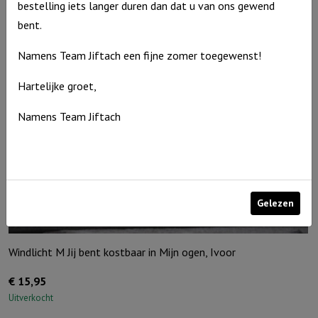
Uitverkocht
bestelling iets langer duren dan dat u van ons gewend
bent.
Namens Team Jiftach een fijne zomer toegewenst!
Hartelijke groet,
Namens Team Jiftach
Gelezen
Windlicht M Jij bent kostbaar in Mijn ogen, Ivoor
€
15,95
Uitverkocht