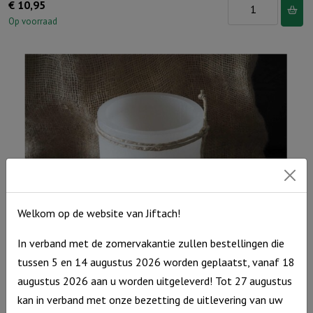
Windlicht
€
10,95
S
Op voorraad
'Papa
ik
hou
van
jou,
Ivoor
aantal
Welkom op de website van Jiftach!
In verband met de zomervakantie zullen bestellingen die
tussen 5 en 14 augustus 2026 worden geplaatst, vanaf 18
Windlicht M “Mijn plan met jullie …” Ivoor
augustus 2026 aan u worden uitgeleverd! Tot 27 augustus
€
15,95
kan in verband met onze bezetting de uitlevering van uw