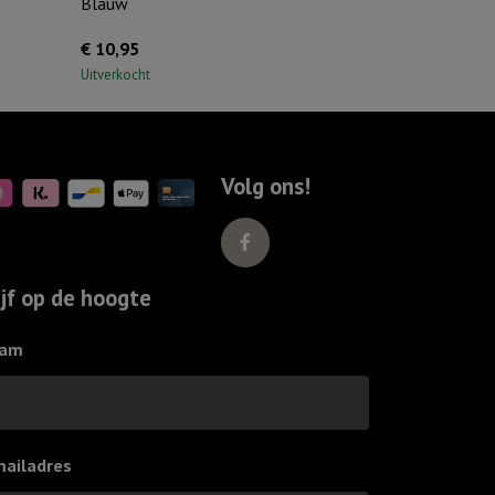
Blauw
€
10,95
Uitverkocht
Volg ons!
ijf op de hoogte
am
mailadres