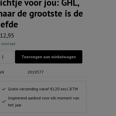
ichtje voor jou: GHL,
aar de grootste is de
iefde
12,95
 voorraad
chtje
Toevoegen aan winkelwagen
or
:
AN
2019377
L,
ar
Gratis verzending vanaf €120 excl. BTW
ootste
Inspirerend aanbod voor elk moment van
het jaar