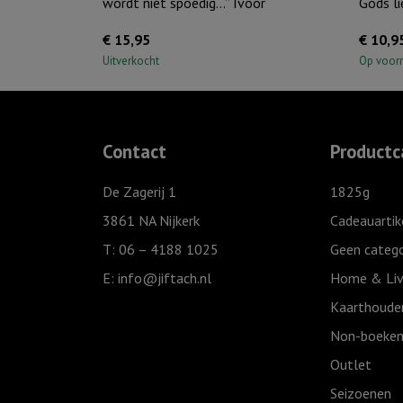
wordt niet spoedig…” Ivoor
Gods li
€
15,95
€
10,9
Uitverkocht
Op voor
Contact
Productc
De Zagerij 1
1825g
3861 NA Nijkerk
Cadeauartik
T: 06 – 4188 1025
Geen catego
E:
info@jiftach.nl
Home & Liv
Kaarthoude
Non-boeken
Outlet
Seizoenen