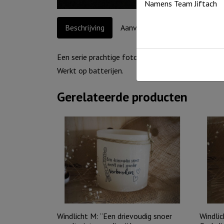
Namens Team Jiftach
Beschrijving
Aanvullende informatie
Een serie prachtige foto-ontwerpen met aansprek
Werkt op batterijen.
Gerelateerde producten
Windlicht M: “Een drievoudig snoer
Windlic