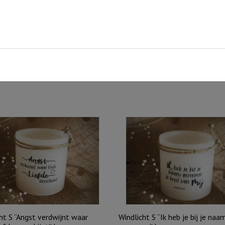
ende tekst, voor elk moment een passend cadeaulichtje!
ht S “Angst verdwijnt waar
Windlicht S “Ik heb je bij je naa