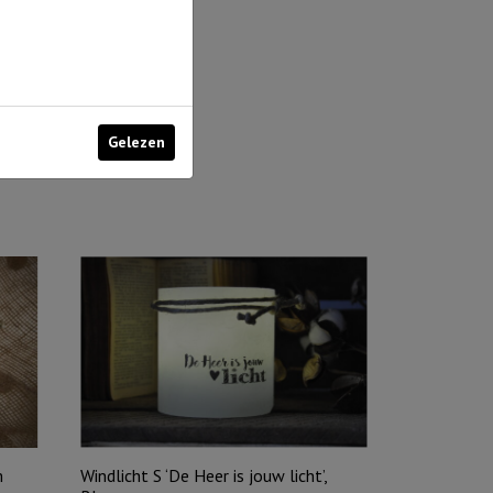
Gelezen
m
Windlicht S ‘De Heer is jouw licht’,