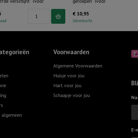
efde verschijnt” Ivoor
geroepen” Ivoor
Windlicht
5
€
10,95
S
raad
Uitverkocht
"Angst
verdwijnt
waar
ategorieën
Voorwaarden
Gods
liefde
Algemene Voorwaarden
verschijnt"
elen
Huisje voor jou
Ivoor
Bl
rie
Hart voor jou
aantal
ing
Schaapje voor jou
Na
rs
 algemeen
E-