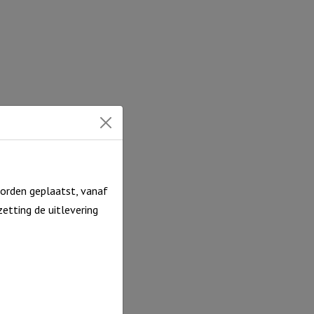
efde
ntal
orden geplaatst, vanaf
etting de uitlevering