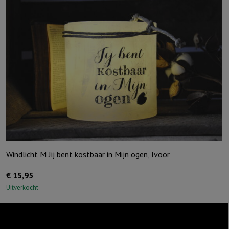
ik
hou
van
jou,
Grijs
aantal
Windlicht M Jij bent kostbaar in Mijn ogen, Ivoor
€
15,95
Uitverkocht