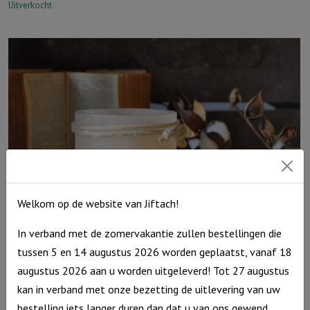
Uitverkocht
Welkom op de website van Jiftach!
In verband met de zomervakantie zullen bestellingen die
Windlicht S ‘De Heer is jouw licht’, Taupe
tussen 5 en 14 augustus 2026 worden geplaatst, vanaf 18
augustus 2026 aan u worden uitgeleverd! Tot 27 augustus
€
10,95
kan in verband met onze bezetting de uitlevering van uw
Uitverkocht
bestelling iets langer duren dan dat u van ons gewend