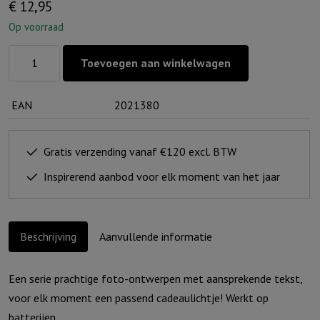
€
12,95
Op voorraad
Lichtje
Toevoegen aan winkelwagen
voor
jou:
EAN
2021380
Jij
bent
zoveel
Gratis verzending vanaf €120 excl. BTW
Waard!
Inspirerend aanbod voor elk moment van het jaar
aantal
Beschrijving
Aanvullende informatie
Een serie prachtige foto-ontwerpen met aansprekende tekst,
voor elk moment een passend cadeaulichtje! Werkt op
batterijen.