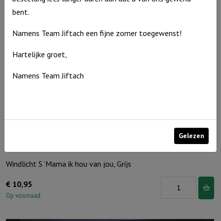
bent.
Namens Team Jiftach een fijne zomer toegewenst!
Hartelijke groet,
Namens Team Jiftach
Gelezen
Windlicht S ‘Mama ik hou van jou, Grijs
Windlicht
€
10,95
S
Op voorraad
'Mama