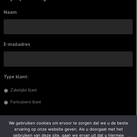
Naam
E-mailadres
Type klant:
*
Zakelijke klant
Particuliere klant
Inschrijven
We gebruiken cookies om ervoor te zorgen dat we u de beste
ervaring op onze website geven. Als u doorgaat met het
© 2026 Jiftach
gebruiken van deze site, gaan we ervan uit dat u hiermee