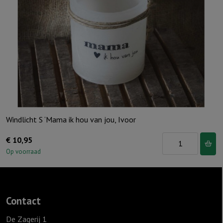
Windlicht S ‘Mama ik hou van jou, Ivoor
Windlicht
€
10,95
S
Op voorraad
'Mama
ik
hou
Contact
van
jou,
De Zagerij 1