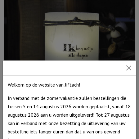
hou
van
jou,
Grijs
aantal
Welkom op de website van Jiftach!
Windlicht S ‘Ik ben met je, alle dagen’, Blauw
In verband met de zomervakantie zullen bestellingen die
€
10,95
tussen 5 en 14 augustus 2026 worden geplaatst, vanaf 18
Uitverkocht
augustus 2026 aan u worden uitgeleverd! Tot 27 augustus
kan in verband met onze bezetting de uitlevering van uw
bestelling iets langer duren dan dat u van ons gewend