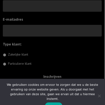
E-mailadres
Type klant:
*
Zakelijke klant
Particuliere klant
We gebruiken cookies om ervoor te zorgen dat we u de beste
ervaring op onze website geven. Als u doorgaat met het
© 2026 Jiftach
gebruiken van deze site, gaan we ervan uit dat u hiermee
instemt.
Realisatie:
Optimus Websites