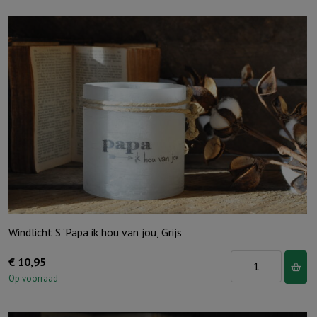
Windlicht S ‘Papa ik hou van jou, Grijs
Windlicht
€
10,95
S
Op voorraad
'Papa
ik