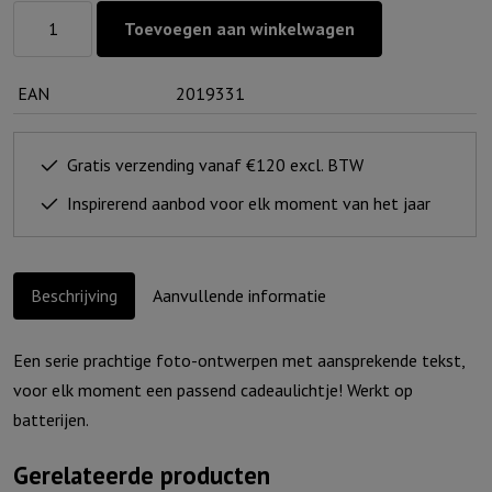
Lichtje
Toevoegen aan winkelwagen
voor
jou:
EAN
2019331
..
zij
zullen
Gratis verzending vanaf €120 excl. BTW
opstijgen
Inspirerend aanbod voor elk moment van het jaar
als
een
arend
Beschrijving
Aanvullende informatie
aantal
Een serie prachtige foto-ontwerpen met aansprekende tekst,
voor elk moment een passend cadeaulichtje! Werkt op
batterijen.
Gerelateerde producten