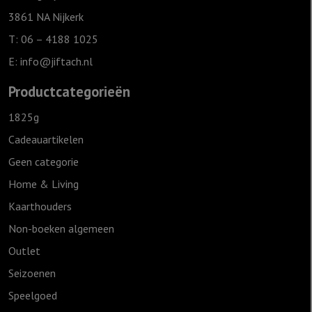
Ivoor
3861 NA Nijkerk
aantal
T: 06 – 4188 1025
E:
info@jiftach.nl
Productcategorieën
1825g
Cadeauartikelen
Geen categorie
Home & Living
Kaarthouders
Non-boeken algemeen
Outlet
Seizoenen
Speelgoed