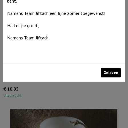
bent.
Namens Team Jiftach een fijne zomer toegewenst!
Hartelijke groet,
Namens Team Jiftach
Gelezen
Windlicht S ‘De Heer is jouw licht’, Blauw
€
10,95
Uitverkocht