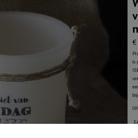
W
v
n
€
Pr
is
IS
ur
ee
bi
Ui
E