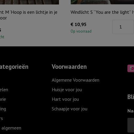
ht M ‘Hoop is een lichtje in je
Windlicht S “You are the light” 
voor
Windlicht
€
10,95
5
S
Op voorraad
cht
"You
are
the
light"
ategorieën
Voorwaarden
Ivoor
aantal
Algemene Voorwaarden
elen
Huisje voor jou
Bl
rie
Hart voor jou
ing
Schaapje voor jou
Na
rs
 algemeen