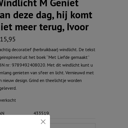
indlicht M Geniet
an deze dag, hij komt
iet meer terug, Ivoor
15,95
achtig decoratief (herbruikbaar) windlicht. De tekst
 geinspireerd uit het boek “Met Liefde gemaakt”
BN nr: 9789492408020. Met dit windlicht kunt u
enlang genieten van sfeer en licht. Vernieuwd met
n nieuw design. Grind en theelichtje worden
jgeleverd.
tverkocht
AN
433519