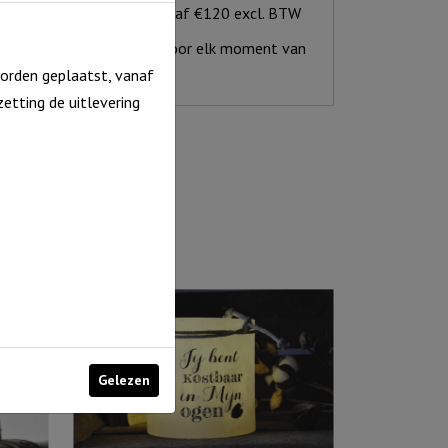
Gratis verzending vanaf €120 excl. BTW
Inspirerend aanbod voor elk moment van
het jaar
orden geplaatst, vanaf
etting de uitlevering
Gelezen