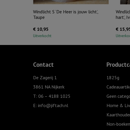
Windlicht S ‘De Heer is jouw licht’,
Windlic
Taupe
hart’, I
€
10,95
€
15,9
Uitverkocht
Uitverko
Contact
Productc
De Zagerij 1
1825g
3861 NA Nijkerk
Cadeauartik
T: 06 – 4188 1025
Geen catego
E:
info@jiftach.nl
Home & Liv
Kaarthoude
Non-boeken