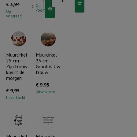
Muurcirkel
€
3,94
Honingraat
Op
voorraad
Honingraat
Op
DB
voorraad
-
-
Prijs
Bij
de
U
Heer
schuil
mijn
Muurcirkel
Muurcirkel
ik
25 cm –
25 cm –
ziel
aantal
Zijn trouw
Groot is Uw
aantal
kleurt de
trouw
morgen
€
9,95
€
9,95
Uitverkocht
Uitverkocht
Muurcirkel
Muurcirkel