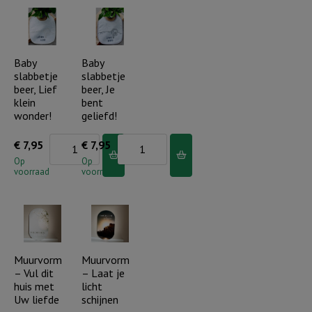
Ik
is
hou
altijd
van
bij
jou
Baby
Baby
je!
slabbetje
slabbetje
tot
aantal
beer, Lief
beer, Je
de
klein
bent
maan..
wonder!
geliefd!
aantal
Baby
Baby
€
7,95
€
7,95
slabbetje
slabbetje
Op
Op
voorraad
voorraad
beer,
beer,
Lief
Je
klein
bent
wonder!
geliefd!
aantal
aantal
Muurvorm
Muurvorm
– Vul dit
– Laat je
huis met
licht
Uw liefde
schijnen