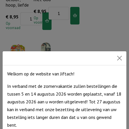
hoop, liefde
Muurvorm
€
8,95
Muurvorm
€
8,95
Rots
Op
voorraad
Rots
Op
-
voorraad
-
Ga
Geloof,
met
hoop,
God
liefde
aantal
aantal
Inlegpuzzel
Muurvorm
Mijn
– Waar ik
Welkom op de website van Jiftach!
boerderij
ben, bent U
In verband met de zomervakantie zullen bestellingen die
Muurvorm
€
10,50
€
12,95
tussen 5 en 14 augustus 2026 worden geplaatst, vanaf 18
-
Uitverkocht
Op
voorraad
augustus 2026 aan u worden uitgeleverd! Tot 27 augustus
Waar
kan in verband met onze bezetting de uitlevering van uw
ik
bestelling iets langer duren dan dat u van ons gewend
ben,
bent.
bent