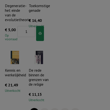
Degeneratie-
Toekomstige
het einde
genade
van de
evolutietheorie
€
16,40
Uitverkocht
Degeneratie-
€
5,00
het
Op
voorraad
einde
van
de
evolutietheorie
aantal
Kennis en
De rede
werkelijkheid
binnen de
grenzen van
de religie
€
21,49
Uitverkocht
€
11,15
Uitverkocht