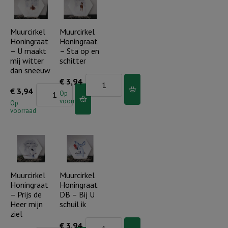
Psalms
aantal
aantal
Muurcirkel
Muurcirkel
Honingraat
Honingraat
– U maakt
– Sta op en
mij witter
schitter
dan sneeuw
Muurcirkel
€
3,94
Muurcirkel
€
3,94
Honingraat
Op
voorraad
Honingraat
Op
-
voorraad
-
Sta
U
op
maakt
en
mij
schitter
witter
Muurcirkel
Muurcirkel
aantal
Honingraat
Honingraat
dan
– Prijs de
DB – Bij U
sneeuw
Heer mijn
schuil ik
aantal
ziel
Muurcirkel
€
3,94