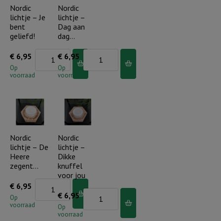
(incl.
Nordic
Nordic
lichtje – Je
lichtje –
label)
bent
Dag aan
-
geliefd!
dag…
set
Nordic
Nordic
€
6,95
€
6,95
van
lichtje
lichtje
Op
Op
2
voorraad
voorraad
-
-
(consumentadviesprijs
Je
Dag
per
bent
aan
stuk
geliefd!
dag...
€
aantal
aantal
Nordic
Nordic
11,75)
lichtje – De
lichtje –
aantal
Heere
Dikke
zegent…
knuffel
voor jou
Nordic
€
6,95
Nordic
€
6,95
lichtje
Op
voorraad
lichtje
Op
-
voorraad
-