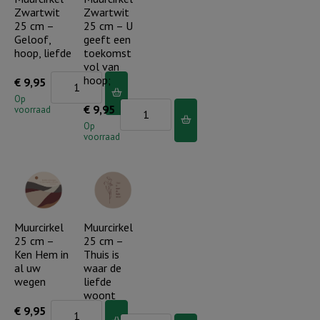
Zwartwit
Zwartwit
25 cm –
25 cm – U
Geloof,
geeft een
hoop, liefde
toekomst
vol van
Muurcirkel
hoop;
€
9,95
Zwartwit
Op
Muurcirkel
€
9,95
voorraad
25
Zwartwit
Op
cm
voorraad
25
-
cm
Geloof,
-
hoop,
U
liefde
geeft
Muurcirkel
Muurcirkel
aantal
25 cm –
25 cm –
een
Ken Hem in
Thuis is
toekomst
al uw
waar de
vol
wegen
liefde
woont
van
Muurcirkel
€
9,95
hoop;