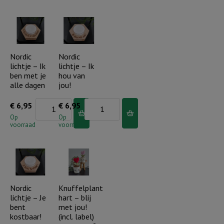
De
Dikke
Heere
knuffel
zegent...
voor
aantal
jou
Nordic
Nordic
lichtje – Ik
lichtje – Ik
aantal
ben met je
hou van
alle dagen
jou!
Nordic
Nordic
€
6,95
€
6,95
lichtje
lichtje
Op
Op
voorraad
voorraad
-
-
Ik
Ik
ben
hou
met
van
je
jou!
Nordic
Knuffelplant
lichtje – Je
hart – blij
alle
aantal
bent
met jou!
dagen
kostbaar!
(incl. label)