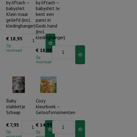
by Jiftach –
by Jiftach –
babyshirt
babyshirt Je
Klein maar
bent een
geliefd (incl.
parel in
kledinghanger)
Gods hand
(incl.
Little
kledinghanger)
€
18,95
ones
Op
Little
€
18,95
voorraad
by
ones
Op
Jiftach
voorraad
by
-
Jiftach
babyshirt
-
Klein
babyshirt
maar
Je
Baby
Cozy
geliefd
slabbetje
kleurboek –
bent
(incl.
Schaap
Geloofsmomenten
een
kledinghanger)
parel
Baby
Cozy
€
7,95
€
14,95
aantal
in
slabbetje
kleurboek
Op
Op
voorraad
voorraad