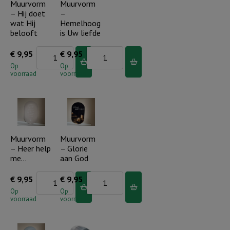
Muurvorm
Muurvorm
aantal
– Hij doet
–
wat Hij
Hemelhoog
belooft
is Uw liefde
Muurvorm
Muurvorm
€
9,95
€
9,95
-
-
Op
Op
voorraad
voorraad
Hij
Hemelhoog
doet
is
wat
Uw
Hij
liefde
belooft
aantal
Muurvorm
Muurvorm
– Heer help
– Glorie
aantal
me…
aan God
Muurvorm
Muurvorm
€
9,95
€
9,95
-
-
Op
Op
voorraad
voorraad
Heer
Glorie
help
aan