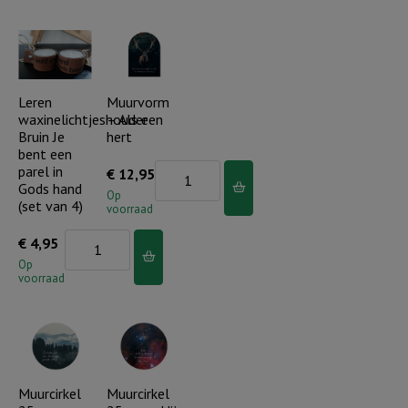
ga
Je
slapen,
bent
ik
een
ben
parel
Leren
Muurvorm
moe
waxinelichtjeshouder
– Als een
in
(blauw)
Bruin Je
hert
Gods
bent een
aantal
hand
parel in
Muurvorm
€
12,95
Gods hand
(set
-
Op
(set van 4)
voorraad
van
Als
Leren
€
4,95
4)
een
waxinelichtjeshouder
Op
aantal
hert
voorraad
Bruin
aantal
Je
bent
een
parel
Muurcirkel
Muurcirkel