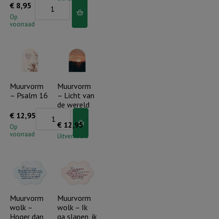
Muurvorm
€
8,95
regenboog
Op
voorraad
-
Een
boog
in
de
Muurvorm
Muurvorm
– Psalm 16
– Licht van
wolken..
de wereld
aantal
Muurvorm
€
12,95
€
12,95
-
Op
voorraad
Uitverkocht
Psalm
16
aantal
Muurvorm
Muurvorm
wolk –
wolk – Ik
Hoger dan
ga slapen, ik