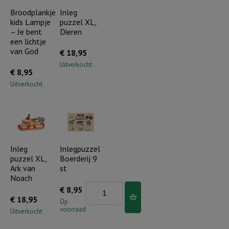
(set
Broodplankje
Inleg
4)
kids Lampje
puzzel XL,
van
aantal
– Je bent
Dieren
4)
een lichtje
aantal
van God
€
18,95
Uitverkocht
€
8,95
Uitverkocht
Inleg
Inlegpuzzel
puzzel XL,
Boerderij 9
Ark van
st
Noach
Inlegpuzzel
€
8,95
€
18,95
Boerderij
Op
voorraad
Uitverkocht
9