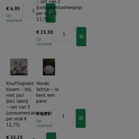
aantal
– set van 2
Nordic
(consumentadviesprijs
€
6,95
per stuk €
lichtje
Op
11,75)
voorraad
-
Knuffelplant
€
23,50
Je
hart
Op
bent
voorraad
-
kostbaar!
blij
aantal
met
jou!
(incl.
Knuffelplant
Nordic
bloem – blij
lichtje – Je
label)
met jou!
bent een
-
(incl. label)
parel
set
– set van 3
(consumentadviesprijs
Nordic
€
6,95
van
per stuk €
lichtje
Op
2
11,75)
voorraad
-
(consumentadviesprijs
Knuffelplant
€
35,25
Je