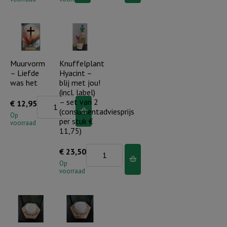
Gods
Schaap
-
hand
aantal
Geloofsmomenten
(incl.
aantal
kledinghanger)
aantal
Muurvorm
Knuffelplant
– Liefde
Hyacint –
was het
blij met jou!
(incl. label)
Muurvorm
– set van 2
€
12,95
(consumentadviesprijs
-
Op
per stuk €
voorraad
Liefde
11,75)
was
Knuffelplant
€
23,50
het
Hyacint
Op
aantal
voorraad
-
blij
met
jou!