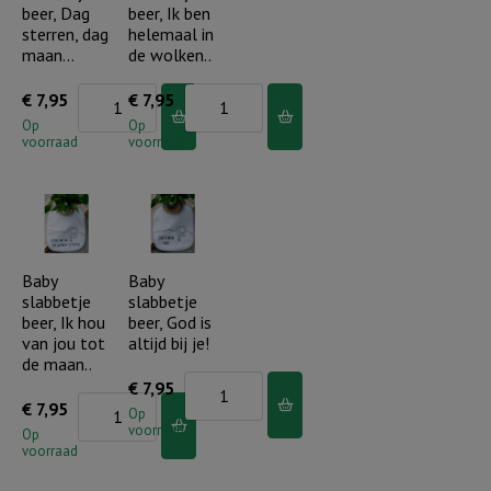
aantal
beer, Dag
beer, Ik ben
sterren, dag
helemaal in
maan…
de wolken..
Baby
Baby
€
7,95
€
7,95
slabbetje
slabbetje
Op
Op
voorraad
voorraad
beer,
beer,
Dag
Ik
sterren,
ben
dag
helemaal
maan...
in
Baby
Baby
slabbetje
slabbetje
aantal
de
beer, Ik hou
beer, God is
wolken..
van jou tot
altijd bij je!
aantal
de maan..
Baby
€
7,95
Baby
€
7,95
slabbetje
Op
voorraad
slabbetje
Op
beer,
voorraad
beer,
God