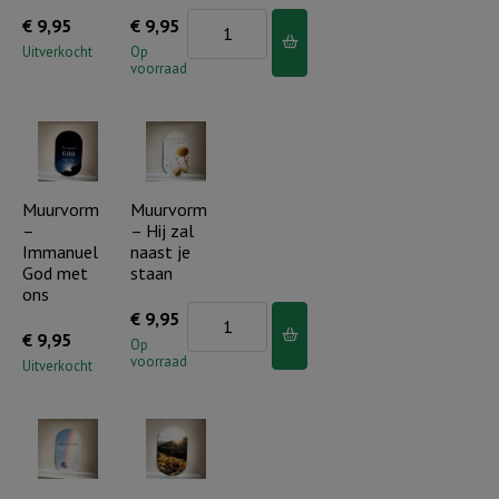
Muurvorm
€
9,95
€
9,95
-
Uitverkocht
Op
voorraad
Laat
je
licht
schijnen
aantal
Muurvorm
Muurvorm
–
– Hij zal
Immanuel
naast je
God met
staan
ons
Muurvorm
€
9,95
€
9,95
-
Op
voorraad
Uitverkocht
Hij
zal
naast
je
staan