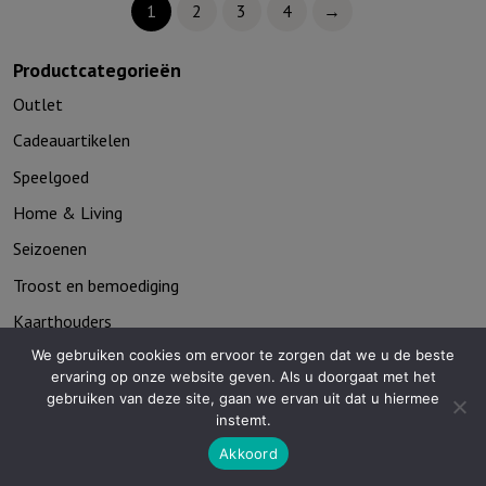
1
2
3
4
→
Productcategorieën
Outlet
Cadeauartikelen
Speelgoed
Home & Living
Seizoenen
Troost en bemoediging
Kaarthouders
We gebruiken cookies om ervoor te zorgen dat we u de beste
Non-boeken algemeen
ervaring op onze website geven. Als u doorgaat met het
gebruiken van deze site, gaan we ervan uit dat u hiermee
Contact
instemt.
De Zagerij 1
Akkoord
3861 NA Nijkerk