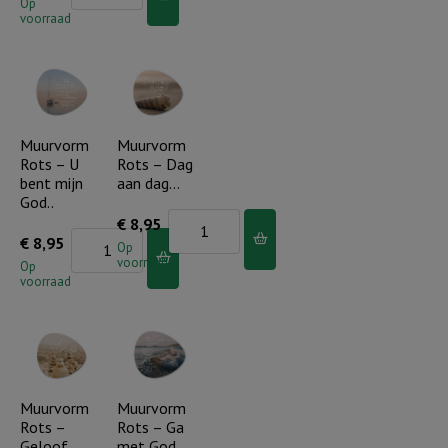
Rots
Op
voorraad
-
Wees
moedig
en
sterk
Muurvorm
Muurvorm
Rots – U
Rots – Dag
aantal
bent mijn
aan dag…
God..
Muurvorm
€
8,95
Muurvorm
€
8,95
Rots
Op
voorraad
Rots
Op
-
voorraad
-
Dag
U
aan
bent
dag...
mijn
aantal
God..
Muurvorm
Muurvorm
Rots –
Rots – Ga
aantal
Geloof,
met God