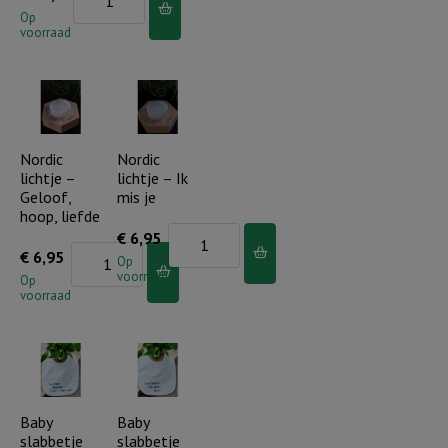
per
bloem
Op
bent
stuk
voorraad
-
een
€
blij
parel
11,75)
met
aantal
aantal
jou!
(incl.
Nordic
Nordic
lichtje –
lichtje – Ik
label)
Geloof,
mis je
-
hoop, liefde
set
Nordic
€
6,95
Nordic
€
6,95
van
lichtje
Op
voorraad
lichtje
Op
3
-
voorraad
-
(consumentadviesprijs
Ik
Geloof,
per
mis
hoop,
stuk
je
liefde
€
aantal
aantal
Baby
Baby
11,75)
slabbetje
slabbetje