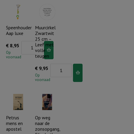
st
aantal
Speenhouder
Muurcirkel
Aap luxe
Zwartwit
25 cm –
Speenhouder
Leef met
€
8,95
volle
Aap
Op
teugen
voorraad
luxe
Muurcirkel
€
9,95
aantal
Zwartwit
Op
voorraad
25
cm
-
Leef
met
Petrus
Op weg
mens en
naar de
volle
apostel
zonsopgang,
teugen