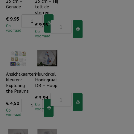
25 cm –
25 cm – Hij
in
Genade
telt de
Gods
sterren
hand
Muurcirkel
€
9,95
Muurcirkel
€
9,95
(set
25
Op
voorraad
25
Op
van
cm
voorraad
cm
4)
-
-
aantal
Genade
Hij
aantal
telt
de
Ansichtkaarten
Muurcirkel
kleuren:
Honingraat
sterren
Exploring
DB – Hoop
aantal
the Psalms
Muurcirkel
€
3,94
Ansichtkaarten
€
4,50
Honingraat
Op
voorraad
kleuren:
Op
DB
voorraad
Exploring
-
the
Hoop