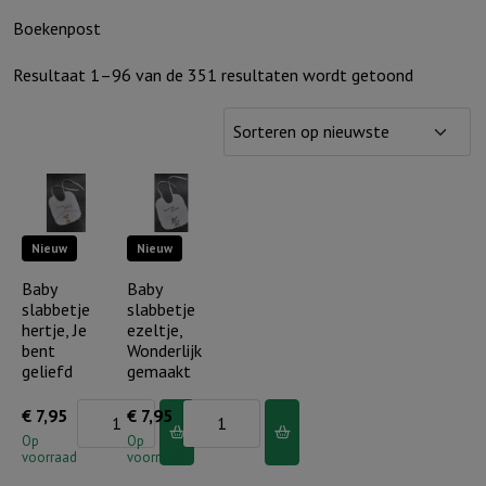
Boekenpost
Gesorteer
Resultaat 1–96 van de 351 resultaten wordt getoond
op
nieuwste
Nieuw
Nieuw
Baby
Baby
slabbetje
slabbetje
hertje, Je
ezeltje,
bent
Wonderlijk
geliefd
gemaakt
Baby
Baby
€
7,95
€
7,95
slabbetje
slabbetje
Op
Op
voorraad
voorraad
hertje,
ezeltje,