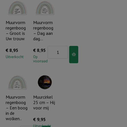
van
de
Heer..
Muurvorm
Muurvorm
regenboog
regenboog
aantal
– Groot is
– Dag aan
Uw trouw
dag…
Muurvorm
€
8,95
€
8,95
regenboog
Uitverkocht
Op
voorraad
-
Dag
aan
dag...
aantal
Muurvorm
Muurcirkel
regenboog
25 cm – Hij
– Een boog
voor mij
in de
wolken..
€
9,95
Uitverkocht