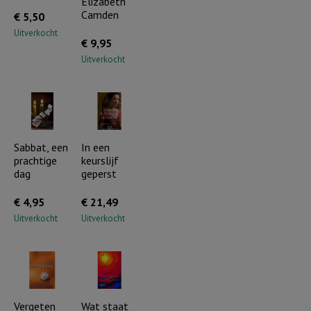
Elizabeth
aantal
Camden
€
5,50
Uitverkocht
€
9,95
Uitverkocht
Sabbat, een
In een
prachtige
keurslijf
dag
geperst
€
4,95
€
21,49
Uitverkocht
Uitverkocht
Vergeten
Wat staat