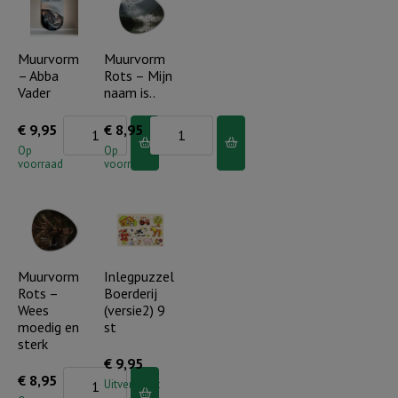
me...
God
aantal
aantal
Muurvorm
Muurvorm
– Abba
Rots – Mijn
Vader
naam is..
Muurvorm
Muurvorm
€
9,95
€
8,95
-
Rots
Op
Op
voorraad
voorraad
Abba
-
Vader
Mijn
aantal
naam
is..
aantal
Muurvorm
Inlegpuzzel
Rots –
Boerderij
Wees
(versie2) 9
moedig en
st
sterk
€
9,95
Muurvorm
€
8,95
Uitverkocht