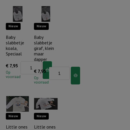
Je
Wonderlijk
bent
gemaakt
geliefd
aantal
Nieuw
Nieuw
aantal
Baby
Baby
slabbetje
slabbetje
koala,
giraf, klein
Speciaal
maar
dapper
Baby
€
7,95
Baby
€
7,95
slabbetje
Op
voorraad
slabbetje
Op
koala,
voorraad
giraf,
Speciaal
klein
aantal
maar
dapper
Nieuw
Nieuw
aantal
Little ones
Little ones