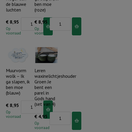
de blauwe
ben moe
luchten
(roze)
Muurvorm
Muurvorm
€
8,95
€
8,95
wolk
wolk
Op
Op
voorraad
voorraad
-
-
Hoger
Ik
dan
ga
de
slapen,
blauwe
ik
Muurvorm
Leren
wolk – Ik
waxinelichtjeshouder
luchten
ben
ga slapen, ik
Groen Je
aantal
moe
ben moe
bent een
(roze)
(blauw)
parel in
Gods hand
aantal
Muurvorm
(set van 4)
€
8,95
wolk
Op
Leren
€
4,95
voorraad
-
waxinelichtjeshouder
Op
Ik
voorraad
Groen