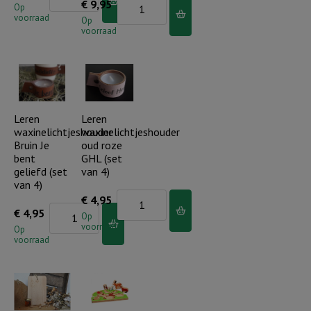
Muurcirkel
€
9,95
25
Op
aantal
voorraad
25
Op
cm
voorraad
cm
-
-
Ken
Thuis
Hem
is
in
waar
Leren
Leren
al
waxinelichtjeshouder
waxinelichtjeshouder
de
uw
Bruin Je
oud roze
liefde
wegen
bent
GHL (set
woont
geliefd (set
van 4)
aantal
van 4)
aantal
Leren
€
4,95
Leren
€
4,95
waxinelichtjeshouder
Op
voorraad
waxinelichtjeshouder
Op
oud
voorraad
Bruin
roze
Je
GHL
bent
(set
geliefd
van