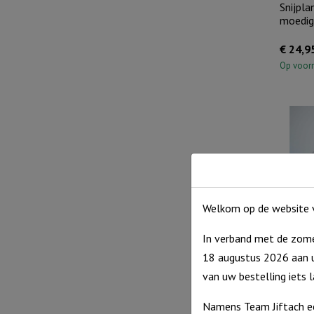
Snijpla
moedig
€
24,9
Op voor
Welkom op de website v
In verband met de zome
Boomst
18 augustus 2026 aan u
€
9,95
van uw bestelling iets 
Op voor
Namens Team Jiftach e