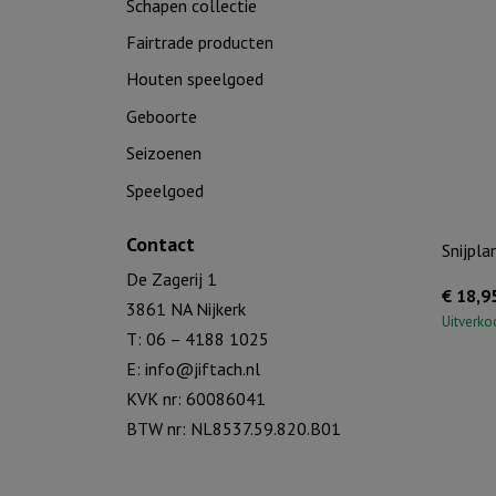
Schapen collectie
Fairtrade producten
Houten speelgoed
Geboorte
Seizoenen
Speelgoed
Contact
Snijpla
De Zagerij 1
€
18,9
3861 NA Nijkerk
Uitverko
T: 06 – 4188 1025
E:
info@jiftach.nl
KVK nr: 60086041
BTW nr: NL8537.59.820.B01