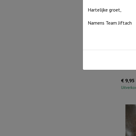
Hartelijke groet,
Namens Team Jiftach
Boomst
€
9,95
Uitverko