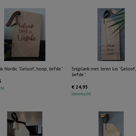
met
volle
teugen'
aantal
nk Nordic “Geloof, hoop, liefde.”
Snijplank met leren lus “Geloof
liefde.”
5
€
24,95
cht
Uitverkocht