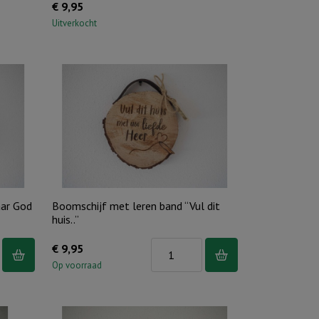
€
9,95
Uitverkocht
aar God
Boomschijf met leren band “Vul dit
huis..”
f
Boomschijf
€
9,95
met
Op voorraad
leren
band