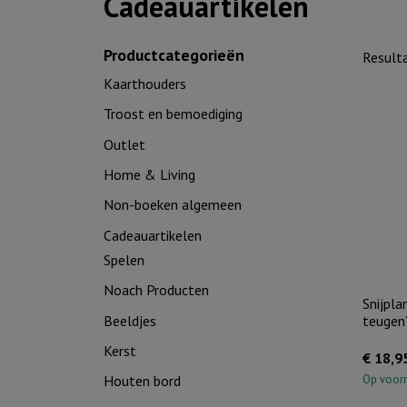
Cadeauartikelen
Productcategorieën
Result
Kaarthouders
Troost en bemoediging
Outlet
Home & Living
Non-boeken algemeen
Cadeauartikelen
Spelen
Noach Producten
Snijpla
Beeldjes
teugen
Kerst
€
18,9
Op voor
Houten bord