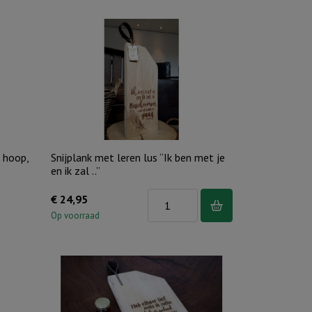
, hoop,
Snijplank met leren lus “Ik ben met je
en ik zal ..”
Snijplank
€
24,95
met
Op voorraad
leren
lus
"Ik
ben
met