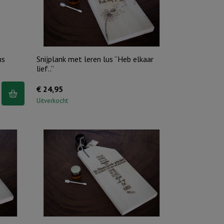
je
en
ik
zal
ns
Snijplank met leren lus “Heb elkaar
.."
lief..”
aantal
€
24,95
Uitverkocht