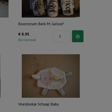
Boomstam Berk M, Geloof
Boomstam
€
8,95
Berk
Op voorraad
M,
Geloof
aantal
Voeldoekje Schaap Baby