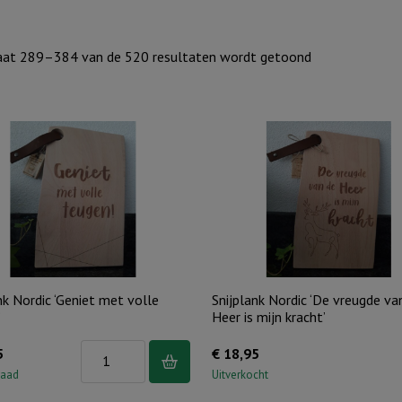
Gesorteerd
aat 289–384 van de 520 resultaten wordt getoond
op
nieuwste
nk Nordic ‘Geniet met volle
Snijplank Nordic ‘De vreugde va
’
Heer is mijn kracht’
Snijplank
5
€
18,95
Nordic
raad
Uitverkocht
'Geniet