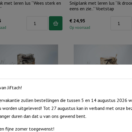
nk met leren lus “Wees sterk en
Snijplank met leren lus “Ik dro
”
eens en zie..” Voetstap
Snijplank
Snijplank
5
€
24,95
met
met
raad
Op voorraad
leren
leren
lus
lus
"Wees
"Ik
sterk
droomde
en
eens
moedig"
en
aantal
zie.."
an Jiftach!
Voetstap
aantal
rvakantie zullen bestellingen die tussen 5 en 14 augustus 2026 w
am Berk L, Jezus leeft
Boomstam Berk L, Je bent kost
 worden uitgeleverd! Tot 27 augustus kan in verband met onze bez
Boomstam
€
9,95
langer duren dan dat u van ons gewend bent.
Berk
raad
Uitverkocht
en fijne zomer toegewenst!
L,