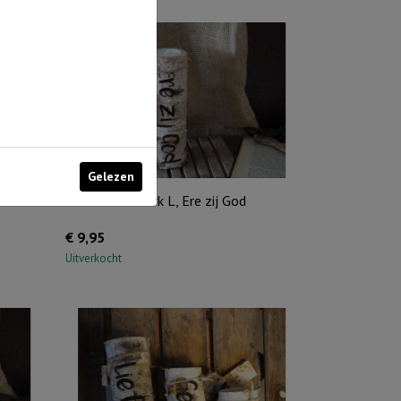
Gelezen
l
Boomstam Berk L, Ere zij God
€
9,95
Uitverkocht