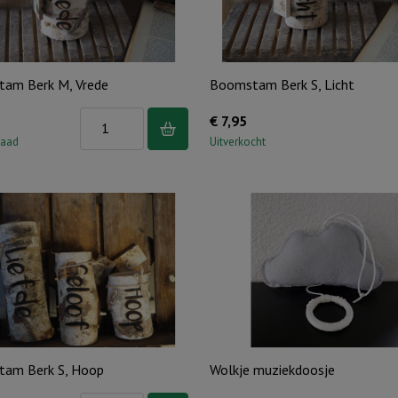
am Berk M, Vrede
Boomstam Berk S, Licht
Boomstam
€
7,95
Berk
raad
Uitverkocht
M,
Vrede
aantal
am Berk S, Hoop
Wolkje muziekdoosje