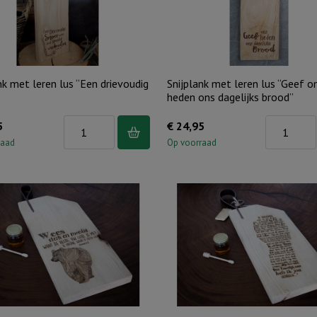
nk met leren lus “Een drievoudig
Snijplank met leren lus “Geef o
heden ons dagelijks brood”
Snijplank
Snijplank
5
€
24,95
met
met
raad
Op voorraad
leren
leren
lus
lus
"Een
"Geef
drievoudig
ons
snoer.."
heden
aantal
ons
dagelijks
brood"
aantal