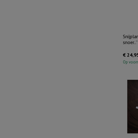
Snijpla
snoer..”
€
24,9
Op voor