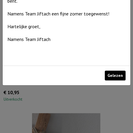
bent.
Liefde',
Namens Team Jiftach een fijne zomer toegewenst!
Ivoor
aantal
Hartelijke groet,
Namens Team Jiftach
Gelezen
Windlicht S ‘Ik ben met je, alle dagen’, Taupe
€
10,95
Uitverkocht