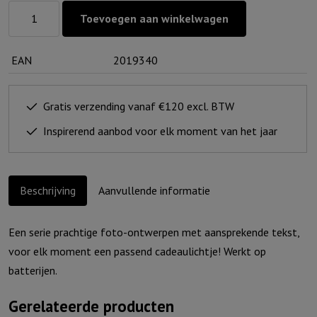
Lichtje
Toevoegen aan winkelwagen
voor
jou:
EAN
2019340
He
makes
all
Gratis verzending vanaf €120 excl. BTW
things
Inspirerend aanbod voor elk moment van het jaar
beautiful
aantal
Beschrijving
Aanvullende informatie
Een serie prachtige foto-ontwerpen met aansprekende tekst,
voor elk moment een passend cadeaulichtje! Werkt op
batterijen.
Gerelateerde producten