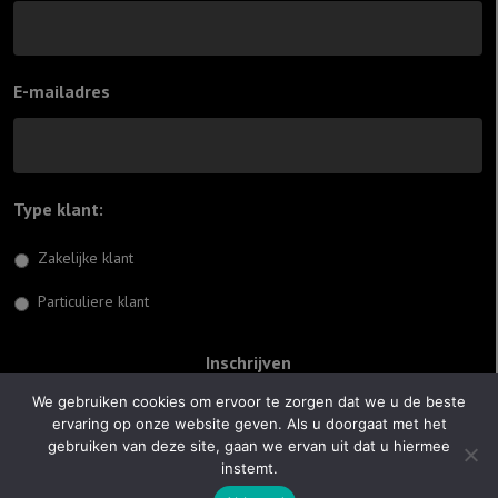
E-mailadres
Type klant:
*
Zakelijke klant
Particuliere klant
We gebruiken cookies om ervoor te zorgen dat we u de beste
ervaring op onze website geven. Als u doorgaat met het
© 2026 Jiftach
gebruiken van deze site, gaan we ervan uit dat u hiermee
instemt.
Realisatie:
Optimus Websites