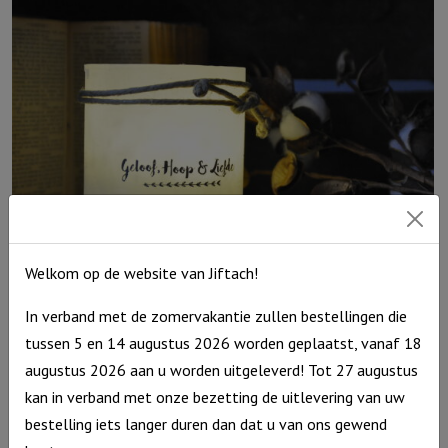
hou
van
jou,
Grijs
aantal
Welkom op de website van Jiftach!
Windlicht S ‘Geloof, hoop & Liefde’, Ivoor
In verband met de zomervakantie zullen bestellingen die
Windlicht
€
10,95
tussen 5 en 14 augustus 2026 worden geplaatst, vanaf 18
S
Op voorraad
augustus 2026 aan u worden uitgeleverd! Tot 27 augustus
'Geloof,
kan in verband met onze bezetting de uitlevering van uw
hoop
bestelling iets langer duren dan dat u van ons gewend
&