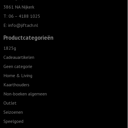
3861 NA Nijkerk
T: 06 – 4188 1025
E:
info@jiftach.nl
Productcategorieën
1825g
Cadeauartikelen
Geen categorie
Home & Living
Kaarthouders
Non-boeken algemeen
Outlet
Seizoenen
Speelgoed