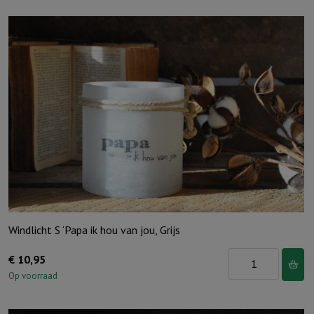
Windlicht S ‘Papa ik hou van jou, Grijs
Windlicht
€
10,95
S
Op voorraad
'Papa
ik