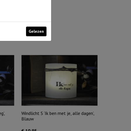
Gelezen
g’,
Windlicht S ‘Ik ben met je, alle dagen’,
Blauw
€
10,95