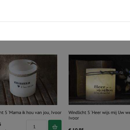
ende tekst, voor elk moment een passend cadeaulichtje!
ht S ‘Mama ik hou van jou, Ivoor
Windlicht S ‘Heer wijs mij Uw we
Ivoor
Windlicht
5
€
10,95