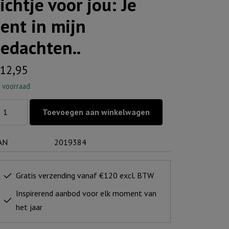
ichtje voor jou: Je
ent in mijn
edachten..
12,95
 voorraad
chtje
Toevoegen aan winkelwagen
or
:
AN
2019384
nt
Gratis verzending vanaf €120 excl. BTW
jn
Inspirerend aanbod voor elk moment van
dachten..
het jaar
ntal