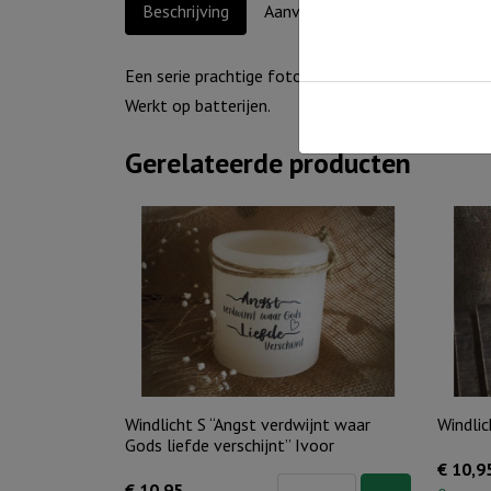
Beschrijving
Aanvullende informatie
Een serie prachtige foto-ontwerpen met aansprek
Werkt op batterijen.
Gerelateerde producten
Windlicht S “Angst verdwijnt waar
Windlic
Gods liefde verschijnt” Ivoor
€
10,9
Windlicht
€
10,95