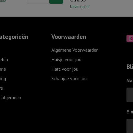
S
raad
Uitverkocht
'Mama
ik
hou
van
ategorieën
Voorwaarden
jou,
Ivoor
Algemene Voorwaarden
aantal
elen
Huisje voor jou
Bl
rie
Hart voor jou
ing
Schaapje voor jou
Na
rs
 algemeen
E-