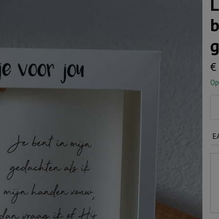
L
b
g
€
Op
Li
vo
jou
E
Je
be
in
mi
ge
aa