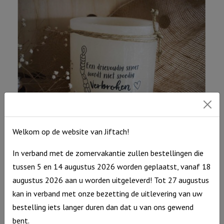
Welkom op de website van Jiftach!
Windlicht M: “Een drievoudig snoer wordt niet spoedig…” Ivoor
In verband met de zomervakantie zullen bestellingen die
tussen 5 en 14 augustus 2026 worden geplaatst, vanaf 18
€
15,95
augustus 2026 aan u worden uitgeleverd! Tot 27 augustus
Uitverkocht
kan in verband met onze bezetting de uitlevering van uw
bestelling iets langer duren dan dat u van ons gewend
bent.