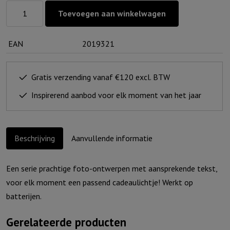
Lichtje
Toevoegen aan winkelwagen
voor
jou:
EAN
2019321
Let
all
my
Gratis verzending vanaf €120 excl. BTW
life
Inspirerend aanbod voor elk moment van het jaar
tell
of
who
Beschrijving
Aanvullende informatie
You
are
Een serie prachtige foto-ontwerpen met aansprekende tekst,
aantal
voor elk moment een passend cadeaulichtje! Werkt op
batterijen.
Gerelateerde producten