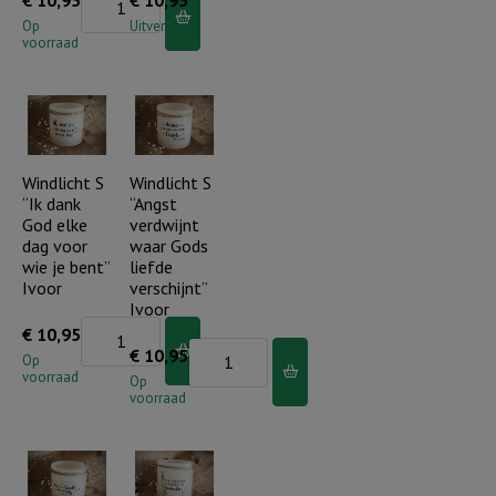
€
10,95
€
10,95
S
Op
Uitverkocht
voorraad
"Je
bent
een
parel
in
Windlicht S
Windlicht S
“Ik dank
“Angst
Gods
God elke
verdwijnt
hand"
dag voor
waar Gods
Ivoor
wie je bent”
liefde
Ivoor
verschijnt”
aantal
Ivoor
Windlicht
€
10,95
Windlicht
€
10,95
S
Op
voorraad
S
Op
"Ik
voorraad
"Angst
dank
verdwijnt
God
waar
elke