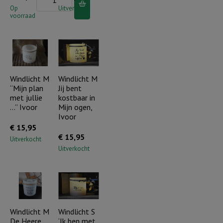
S
Op
Uitverkocht
voorraad
"You
are
the
light"
Ivoor
Windlicht M
Windlicht M
“Mijn plan
Jij bent
aantal
met jullie
kostbaar in
…” Ivoor
Mijn ogen,
Ivoor
€
15,95
€
15,95
Uitverkocht
Uitverkocht
Windlicht M
Windlicht S
De Heere
‘Ik ben met