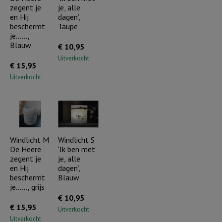
zegent je
je, alle
en Hij
dagen’,
beschermt
Taupe
je……,
Blauw
€
10,95
Uitverkocht
€
15,95
Uitverkocht
Windlicht M
Windlicht S
De Heere
‘Ik ben met
zegent je
je, alle
en Hij
dagen’,
beschermt
Blauw
je……, grijs
€
10,95
€
15,95
Uitverkocht
Uitverkocht