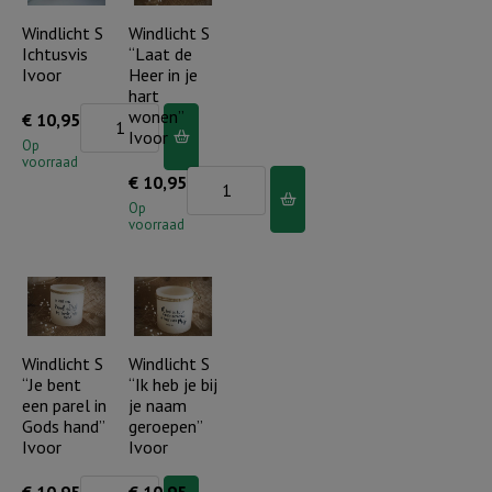
-
redenen..
Windlicht S
Windlicht S
Ivoor
Ichtusvis
“Laat de
-
aantal
Ivoor
Heer in je
Ivoor
hart
aantal
Windlicht
wonen”
€
10,95
Ivoor
S
Op
voorraad
Ichtusvis
Windlicht
€
10,95
Ivoor
S
Op
voorraad
aantal
"Laat
de
Heer
in
je
Windlicht S
Windlicht S
“Je bent
“Ik heb je bij
hart
een parel in
je naam
wonen"
Gods hand”
geroepen”
Ivoor
Ivoor
Ivoor
aantal
Windlicht