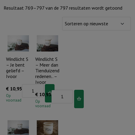
Gesor
Resultaat 769–797 van de 797 resultaten wordt getoond
op
nieuw
Windlicht S
Windlicht S
– Je bent
– Meer dan
geliefd –
Tienduizend
Ivoor
redenen.. –
Ivoor
Windlicht
€
10,95
Windlicht
€
10,95
S
Op
voorraad
S
Op
-
voorraad
-
Je
Meer
bent
dan
geliefd
Tienduizend