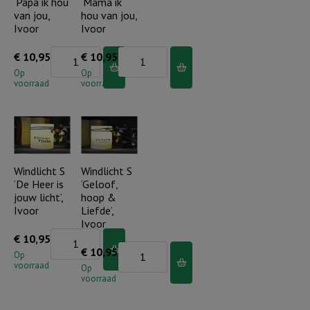
‘Papa ik hou
‘Mama ik
van jou,
hou van jou,
Ivoor
Ivoor
Windlicht
Windlicht
€
10,95
€
10,95
S
S
Op
Op
voorraad
voorraad
'Papa
'Mama
ik
ik
hou
hou
van
van
jou,
jou,
Windlicht S
Windlicht S
‘De Heer is
‘Geloof,
Ivoor
Ivoor
jouw licht’,
hoop &
aantal
aantal
Ivoor
Liefde’,
Ivoor
Windlicht
€
10,95
Windlicht
€
10,95
S
Op
voorraad
S
Op
'De
voorraad
'Geloof,
Heer
hoop