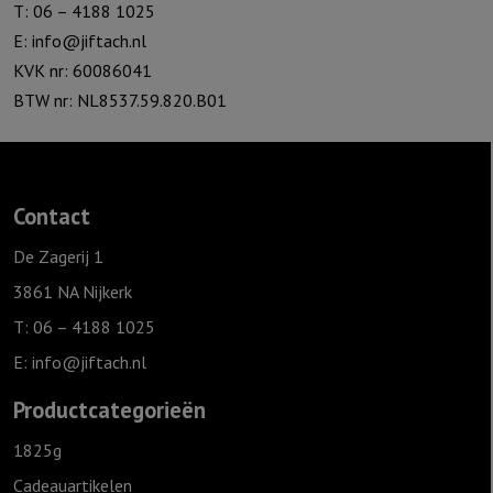
T: 06 – 4188 1025
E:
info@jiftach.nl
KVK nr: 60086041
BTW nr: NL8537.59.820.B01
Contact
De Zagerij 1
3861 NA Nijkerk
T: 06 – 4188 1025
E:
info@jiftach.nl
Productcategorieën
1825g
Cadeauartikelen