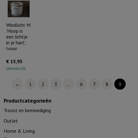
is
&
jouw
Liefde',
licht',
Ivoor
Windlicht M
Ivoor
‘Hoop is
aantal
aantal
een lichtje
in je hart’,
Ivoor
€
15,95
Uitverkocht
←
1
2
3
…
6
7
8
9
Productcategorieën
Troost en bemoediging
Outlet
Home & Living