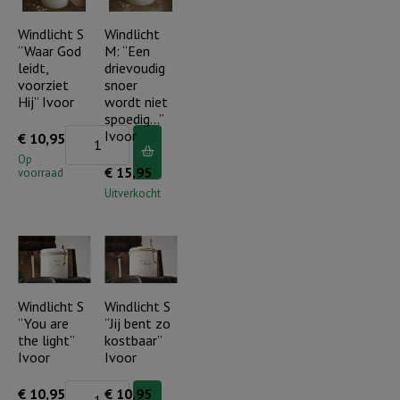
Gods
dag
liefde
Windlicht S
Windlicht
voor
“Waar God
M: “Een
verschijnt"
wie
leidt,
drievoudig
Ivoor
je
voorziet
snoer
aantal
Hij” Ivoor
wordt niet
bent"
spoedig…”
Ivoor
Windlicht
Ivoor
€
10,95
aantal
S
Op
€
15,95
voorraad
"Waar
Uitverkocht
God
leidt,
voorziet
Hij"
Ivoor
Windlicht S
Windlicht S
“You are
“Jij bent zo
aantal
the light”
kostbaar”
Ivoor
Ivoor
Windlicht
€
10,95
€
10,95