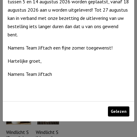
tussen 5 en 14 augustus 2026 worden geplaatst, vanaf 18
augustus 2026 aan u worden uitgeleverd! Tot 27 augustus
€
10,95
€
10,95
Uitverkocht
Uitverkocht
kan in verband met onze bezetting de uitlevering van uw
bestelling iets langer duren dan dat u van ons gewend
bent.
Namens Team Jiftach een fijne zomer toegewenst!
Windlicht S
Windlicht S
Hartelijke groet,
‘De Heer is
‘Heer wijs
jouw licht’,
mij Uw
Taupe
weg’, Ivoor
Namens Team Jiftach
€
10,95
€
10,95
Uitverkocht
Uitverkocht
Gelezen
Windlicht S
Windlicht S