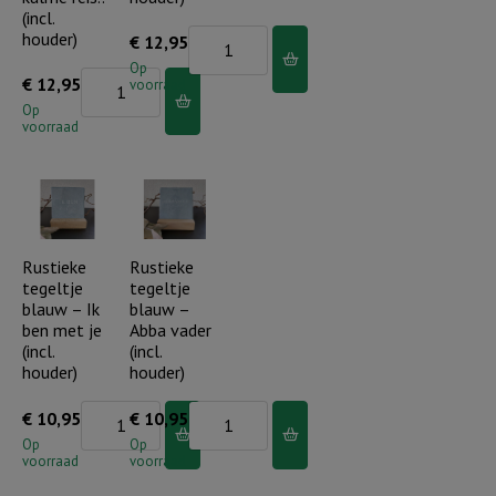
houder)
(incl.
(incl.
aantal
houder)
Rustieke
€
12,95
houder)
tegel
Op
Rustieke
€
12,95
aantal
voorraad
wit
tegel
Op
-
voorraad
wit
Dag
-
aan
God
dag
heeft
(incl.
ons
Rustieke
Rustieke
houder)
tegeltje
tegeltje
geen
aantal
blauw – Ik
blauw –
kalme
ben met je
Abba vader
reis..
(incl.
(incl.
houder)
houder)
(incl.
houder)
Rustieke
Rustieke
€
10,95
€
10,95
aantal
tegeltje
tegeltje
Op
Op
voorraad
voorraad
blauw
blauw