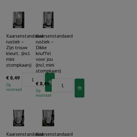
-
je
Liefde
aantal
maakt
dit
huis..
Kaarsenstandaard
Kaarsenstandaard
rustiek –
rustiek –
(incl.
Zijn trouw
Dikke
mini
kleurt.. (incl.
knuffel
stompkaars)
mini
voor jou
stompkaars)
(incl. mini
aantal
stompkaars)
Kaarsenstandaard
€
8,49
Kaarsenstandaard
€
8,49
rustiek
Op
voorraad
rustiek
Op
-
voorraad
-
Zijn
Dikke
trouw
knuffel
kleurt..
voor
(incl.
jou
Kaarsenstandaard
Kaarsenstandaard
mini