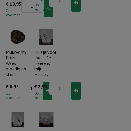
Windlicht
€
10,95
Rots
Op
voorraad
S
Op
-
voorraad
-
Mijn
Vul
naam
dit
is..
huis
aantal
met
Muurvorm
Huisje voor
Rots –
jou – De
Uw
Wees
Heere is
glorie
moedig en
mijn
aantal
sterk
Herder..
Muurvorm
Huisje
€
8,95
€
8,95
Rots
voor
Op
Op
voorraad
voorraad
-
jou
Wees
-
moedig
De
en
Heere