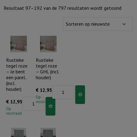
Gesort
Resultaat 97–192 van de 797 resultaten wordt getoond
op
nieuws
Rustieke
Rustieke
tegel roze
tegel roze
– Je bent
– GHL (incl.
een parel..
houder)
(incl.
houder)
Rustieke
€
12,95
tegel
Op
Rustieke
€
12,95
voorraad
roze
tegel
Op
-
voorraad
roze
GHL
-
(incl.
Je