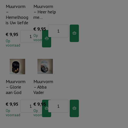
staan
belooft
Muurvorm
Muurvorm
–
– Heer help
aantal
aantal
Hemelhoog
me…
is Uw liefde
Muurvorm
€
9,95
Muurvorm
€
9,95
-
Op
voorraad
-
Op
Heer
voorraad
Hemelhoog
help
is
me...
Uw
aantal
liefde
aantal
Muurvorm
Muurvorm
– Glorie
– Abba
aan God
Vader
Muurvorm
Muurvorm
€
9,95
€
9,95
-
-
Op
Op
voorraad
voorraad
Glorie
Abba
aan
Vader