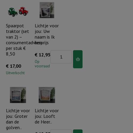
Heer
zal
Uw
Spaarpot
Lichtje voor
traktor (set
jou: Uw
uitgang
van 2) –
naam is Ik
en
consumentadviesprijs
ben..
ingang
per stuk €
8,50
Lichtje
€
12,95
bewaren..
voor
Op
aantal
€
17,00
voorraad
jou:
Uitverkocht
Uw
naam
is
Ik
ben..
Lichtje voor
Lichtje voor
jou: Groter
jou: Looft
aantal
dan de
de Heer..
golven..