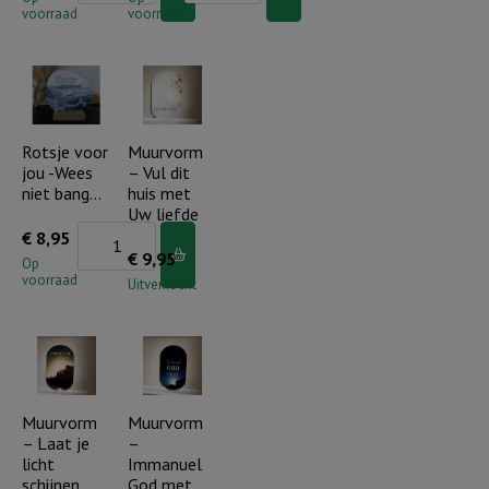
bloem)
voorraad
voorraad
jou
jou
aantal
-
-
Wees
Doe
moedig
alles
en
met
Rotsje voor
Muurvorm
jou -Wees
– Vul dit
sterk
liefde....
niet bang…
huis met
aantal
aantal
Uw liefde
Rotsje
€
8,95
€
9,95
voor
Op
voorraad
Uitverkocht
jou
-
Wees
niet
bang...
Muurvorm
Muurvorm
aantal
– Laat je
–
licht
Immanuel
schijnen
God met