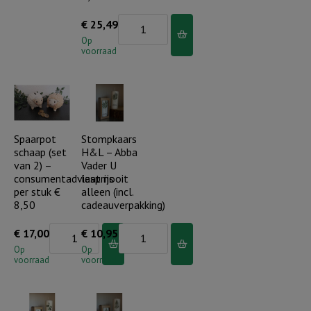
Spaarpot
€
25,49
Koala-,
Op
voorraad
Panda-
en
IJsbeer
(set
van
Spaarpot
Stompkaars
schaap (set
H&L – Abba
3)
van 2) –
Vader U
-
consumentadviesprijs
laat nooit
consumentadviesprijs
per stuk €
alleen (incl.
8,50
cadeauverpakking)
per
stuk
Spaarpot
Stompkaars
€
17,00
€
10,95
€
schaap
H&L
Op
Op
voorraad
voorraad
8,50
(set
-
aantal
van
Abba
2)
Vader