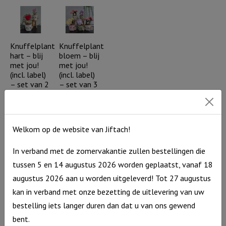
Hemelhoog
help
is
me..
Uw
aantal
liefde
Knuffelplant
Knuffelplant
hart – blij
bloem – blij
aantal
met jou!
met jou!
(incl. label)
(incl. label)
– set van 2
– set van 3
(consumentadviesprijs
(consumentadviesprijs
per stuk €
per stuk €
11,75)
11,75)
Welkom op de website van Jiftach!
Knuffelplant
Knuffelplant
€
23,50
€
35,25
hart
bloem
Op
Op
In verband met de zomervakantie zullen bestellingen die
voorraad
voorraad
-
-
tussen 5 en 14 augustus 2026 worden geplaatst, vanaf 18
blij
blij
augustus 2026 aan u worden uitgeleverd! Tot 27 augustus
met
met
kan in verband met onze bezetting de uitlevering van uw
jou!
jou!
bestelling iets langer duren dan dat u van ons gewend
(incl.
(incl.
Nordic
Nordic
bent.