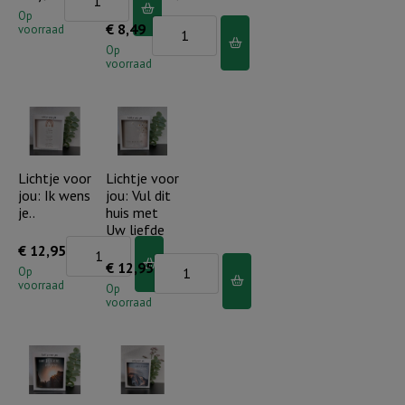
lichtje
Op
Kaarsenstandaard
€
8,49
voorraad
-
rustiek
Op
Je
voorraad
-
bent
Uw
kostbaar!
naam
aantal
is
Ik
Lichtje voor
Lichtje voor
jou: Ik wens
jou: Vul dit
ben..
je..
huis met
(incl.
Uw liefde
mini
Lichtje
€
12,95
Lichtje
€
12,95
stompkaars)
voor
Op
voorraad
voor
Op
aantal
jou:
voorraad
jou:
Ik
Vul
wens
dit
je..
huis
aantal