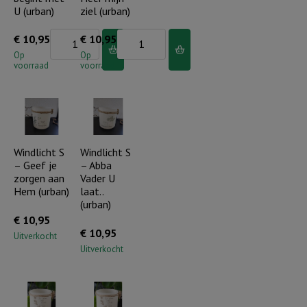
(urban)
aantal
U (urban)
ziel (urban)
aantal
Windlicht
Windlicht
€
10,95
€
10,95
S
S
Op
Op
voorraad
voorraad
-
-
Elke
Prijs
dag
de
begint
Heer
met
mijn
Windlicht S
Windlicht S
– Geef je
– Abba
U
ziel
zorgen aan
Vader U
(urban)
(urban)
Hem (urban)
laat..
aantal
aantal
(urban)
€
10,95
€
10,95
Uitverkocht
Uitverkocht