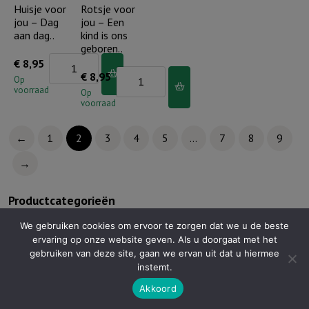
sterk
is
Huisje voor
Rotsje voor
jou – Dag
jou – Een
aantal
mijn
aan dag..
kind is ons
Herder..
geboren..
aantal
Huisje
€
8,95
Rotsje
€
8,95
voor
Op
voorraad
voor
Op
jou
voorraad
jou
-
-
Dag
←
1
2
3
4
5
…
7
8
9
Een
aan
→
kind
dag..
is
aantal
Productcategorieën
ons
Troost en bemoediging
geboren..
We gebruiken cookies om ervoor te zorgen dat we u de beste
ervaring op onze website geven. Als u doorgaat met het
aantal
Outlet
gebruiken van deze site, gaan we ervan uit dat u hiermee
instemt.
Home & Living
Tegeltje voor jou
Akkoord