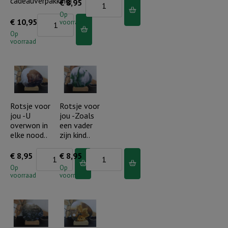
cadeauverpakking)
Rotsje
€
8,95
aantal
voor
Op
Stompkaars
€
10,95
voorraad
jou
H&L
Op
-
voorraad
-
Wees
Vul
niet
dit
bang..opgestaan.
huis
aantal
met
Rotsje voor
Rotsje voor
jou -U
jou -Zoals
Uw
overwon in
een vader
glorie
elke nood..
zijn kind..
(incl.
Rotsje
Rotsje
€
8,95
€
8,95
cadeauverpakking)
voor
voor
Op
Op
aantal
voorraad
voorraad
jou
jou
-
-
U
Zoals
overwon
een