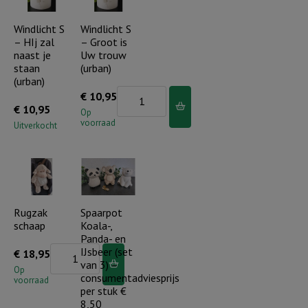
Windlicht S
Windlicht S
– HIj zal
– Groot is
naast je
Uw trouw
staan
(urban)
(urban)
Windlicht
€
10,95
€
10,95
S
Op
voorraad
Uitverkocht
-
Groot
is
Uw
trouw
Rugzak
Spaarpot
(urban)
schaap
Koala-,
Panda- en
aantal
Rugzak
IJsbeer (set
€
18,95
van 3) –
schaap
Op
consumentadviesprijs
voorraad
aantal
per stuk €
8,50