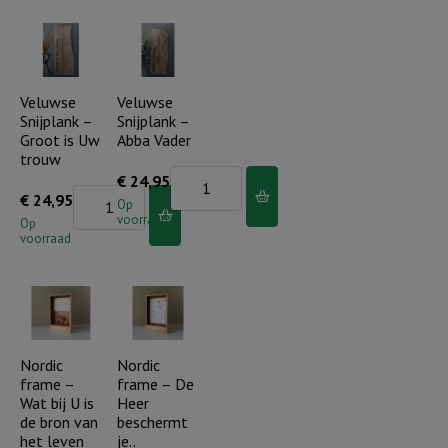
Geef
Geef
ons
ons
heden
heden
(horizontaal)
(verticaal)
Veluwse
Veluwse
Snijplank –
Snijplank –
aantal
aantal
Groot is Uw
Abba Vader
trouw
Veluwse
€
24,95
Veluwse
€
24,95
Snijplank
Op
voorraad
Snijplank
Op
-
voorraad
-
Abba
Groot
Vader
is
aantal
Uw
trouw
Nordic
Nordic
frame –
frame – De
aantal
Wat bij U is
Heer
de bron van
beschermt
het leven
je..