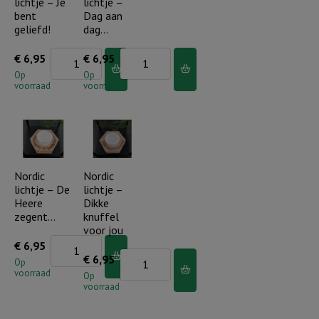
lichtje – Je
lichtje –
bent
Dag aan
geliefd!
dag…
Nordic
Nordic
€
6,95
€
6,95
lichtje
lichtje
Op
Op
voorraad
voorraad
-
-
Je
Dag
bent
aan
geliefd!
dag...
aantal
aantal
Nordic
Nordic
lichtje – De
lichtje –
Heere
Dikke
zegent…
knuffel
voor jou
Nordic
€
6,95
Nordic
€
6,95
lichtje
Op
voorraad
lichtje
Op
-
voorraad
-
De
Dikke