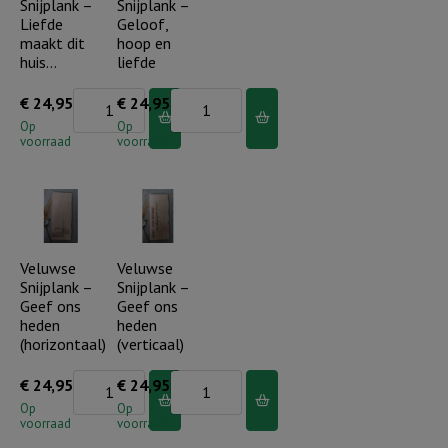
Snijplank –
Snijplank –
elke
een
Liefde
Geloof,
morgen
hoopvolle
maakt dit
hoop en
nieuw
toekomst
huis…
liefde
(incl.
geven
Veluwse
Veluwse
€
24,95
€
24,95
houder)
(incl.
Snijplank
Snijplank
Op
Op
aantal
houder)
voorraad
voorraad
-
-
aantal
Liefde
Geloof,
maakt
hoop
dit
en
huis...
liefde
Veluwse
Veluwse
Snijplank –
Snijplank –
aantal
aantal
Geef ons
Geef ons
heden
heden
(horizontaal)
(verticaal)
Veluwse
Veluwse
€
24,95
€
24,95
Snijplank
Snijplank
Op
Op
voorraad
voorraad
-
-