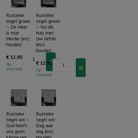
houder)
bent
aantal
een
Rustieke
Rustieke
tegel groen
tegel groen
parel..
– De Heer
– Vul dit
(incl.
is mijn
huis met
houder)
Herder (incl.
Uw liefde
houder)
(incl.
aantal
houder)
Rustieke
€
12,95
Rustieke
€
12,95
tegel
Op
voorraad
tegel
Op
groen
voorraad
groen
-
-
De
Vul
Heer
dit
is
huis
Rustieke
Rustieke
mijn
tegel wit –
tegel wit -
met
Herder
God heeft
Dag aan
Uw
(incl.
ons geen
dag (incl.
liefde
kalme reis..
houder)