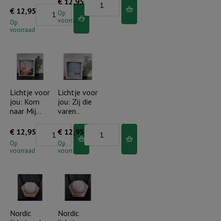
Lichtje
€
12,95
Lichtje
€
12,95
voor
Op
voorraad
voor
Op
jou:
voorraad
jou:
Looft
Groter
de
dan
Heer..
de
aantal
golven..
Lichtje voor
Lichtje voor
jou: Kom
jou: Zij die
aantal
naar Mij…
varen..
Lichtje
Lichtje
€
12,95
€
12,95
voor
voor
Op
Op
voorraad
voorraad
jou:
jou:
Kom
Zij
naar
die
Mij...
varen..
aantal
aantal
Nordic
Nordic