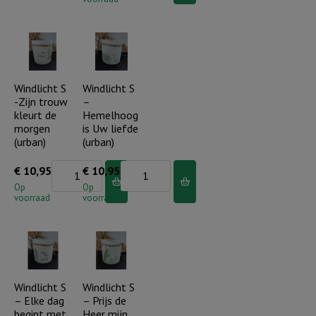
-
de
Wij
Heer
prijzen
is
Uw
altijd
grote
Windlicht S
Windlicht S
bij
-Zijn trouw
–
naam
jou
kleurt de
Hemelhoog
(urban)
(urban)
morgen
is Uw liefde
aantal
(urban)
(urban)
aantal
Windlicht
Windlicht
€
10,95
€
10,95
S
S
Op
Op
voorraad
voorraad
-
-
Zijn
Hemelhoog
trouw
is
kleurt
Uw
de
liefde
Windlicht S
Windlicht S
– Elke dag
– Prijs de
morgen
(urban)
begint met
Heer mijn