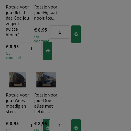
in
vader
Rotsje voor
Rotsje voor
jou -Ik bid
jou -Hij laat
elke
zijn
dat God jou
nooit los…
nood..
kind..
zegent
aantal
aantal
(witte
Rotsje
€
8,95
bloem)
voor
Op
voorraad
jou
Rotsje
€
8,95
-
voor
Op
voorraad
Hij
jou
laat
-
nooit
Ik
los...
bid
aantal
dat
Rotsje voor
Rotsje voor
jou -Wees
jou -Doe
God
moedig en
alles met
jou
sterk
liefde….
zegent
Rotsje
Rotsje
€
8,95
€
8,95
(witte
voor
voor
Op
Op