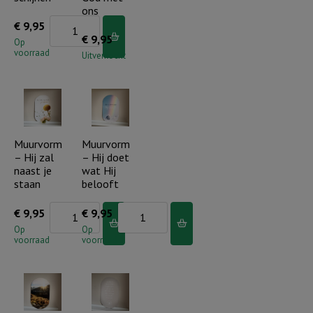
ons
Muurvorm
€
9,95
€
9,95
-
Op
voorraad
Uitverkocht
Laat
je
licht
schijnen
aantal
Muurvorm
Muurvorm
– Hij zal
– Hij doet
naast je
wat Hij
staan
belooft
Muurvorm
Muurvorm
€
9,95
€
9,95
-
-
Op
Op
voorraad
voorraad
Hij
Hij
zal
doet
naast
wat
je
Hij