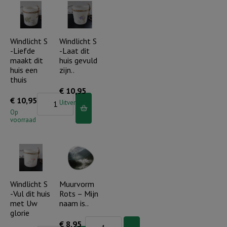
God
aantal
aantal
Windlicht S
Windlicht S
-Liefde
-Laat dit
maakt dit
huis gevuld
huis een
zijn..
thuis
€
10,95
Windlicht
€
10,95
Uitverkocht
S
Op
voorraad
-
Liefde
maakt
dit
huis
Windlicht S
Muurvorm
-Vul dit huis
Rots – Mijn
een
met Uw
naam is..
thuis
glorie
aantal
Muurvorm
€
8,95