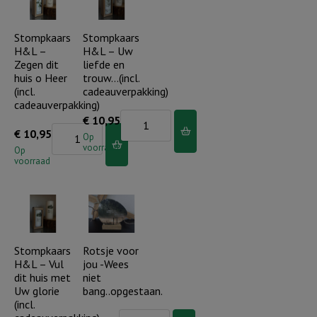
-
U
consumentadviesprijs
laat
Stompkaars
Stompkaars
H&L –
H&L – Uw
per
nooit
Zegen dit
liefde en
stuk
alleen
huis o Heer
trouw…(incl.
€
(incl.
(incl.
cadeauverpakking)
cadeauverpakking)
8,50
cadeauverpakking)
Stompkaars
€
10,95
aantal
aantal
Stompkaars
€
10,95
H&L
Op
voorraad
H&L
Op
-
voorraad
-
Uw
Zegen
liefde
dit
en
huis
trouw...
o
Stompkaars
Rotsje voor
(incl.
H&L – Vul
jou -Wees
Heer
cadeauverpakking)
dit huis met
niet
(incl.
aantal
Uw glorie
bang..opgestaan.
cadeauverpakking)
(incl.