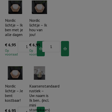
Heere
knuffel
zegent...
voor
aantal
jou
Nordic
Nordic
lichtje – Ik
lichtje – Ik
aantal
ben met je
hou van
alle dagen
jou!
Nordic
Nordic
€
6,95
€
6,95
lichtje
lichtje
Op
Op
voorraad
voorraad
-
-
Ik
Ik
ben
hou
met
van
je
jou!
Nordic
Kaarsenstandaard
lichtje – Je
rustiek –
alle
aantal
bent
Uw naam is
dagen
kostbaar!
Ik ben.. (incl.
aantal
mini
Nordic
stompkaars)
€
6,95