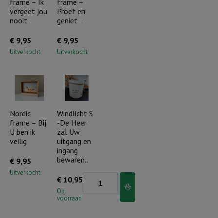
frame – Ik
frame –
vergeet jou
Proef en
nooit..
geniet…
€
9,95
€
9,95
Uitverkocht
Uitverkocht
Nordic
Windlicht S
frame – Bij
-De Heer
U ben ik
zal Uw
veilig
uitgang en
ingang
bewaren..
€
9,95
Uitverkocht
Windlicht
€
10,95
S
Op
voorraad
-
De