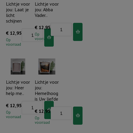
met
Lichtje voor
Lichtje voor
jou: Laat je
jou: Abba
Uw
licht
Vader..
liefde
schijnen
aantal
Lichtje
€
12,95
Lichtje
€
12,95
voor
Op
voorraad
voor
Op
jou:
voorraad
jou:
Abba
Laat
Vader..
je
aantal
licht
schijnen
Lichtje voor
Lichtje voor
jou: Heer
jou:
aantal
help me..
Hemelhoog
is Uw liefde
Lichtje
€
12,95
Lichtje
€
12,95
voor
Op
voorraad
voor
Op
jou:
voorraad
jou:
Heer