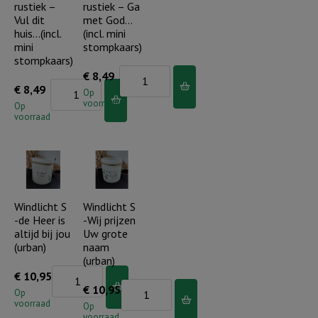
rustiek –
rustiek – Ga
(incl.
stompkaars)
Vul dit
met God…
mini
aantal
huis…(incl.
(incl. mini
stompkaars)
mini
stompkaars)
stompkaars)
aantal
Kaarsenstandaard
€
8,49
Kaarsenstandaard
€
8,49
rustiek
Op
voorraad
rustiek
Op
-
voorraad
-
Ga
Vul
met
dit
God...
huis...
(incl.
(incl.
Windlicht S
Windlicht S
mini
-de Heer is
-Wij prijzen
mini
stompkaars)
altijd bij jou
Uw grote
stompkaars)
aantal
(urban)
naam
aantal
(urban)
Windlicht
€
10,95
Windlicht
€
10,95
S
Op
voorraad
S
Op
-
voorraad