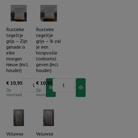
-
-
Ik
Abba
ben
vader
met
(incl.
Rustieke
Rustieke
tegeltje
tegeltje
je
houder)
grijs – Zijn
grijs – Ik zal
(incl.
aantal
genade is
je een
houder)
elke
hoopvolle
morgen
toekomst
aantal
nieuw (incl.
geven (incl.
houder)
houder)
Rustieke
Rustieke
€
10,95
€
10,95
tegeltje
tegeltje
Op
Op
voorraad
voorraad
grijs
grijs
-
-
Zijn
Ik
genade
zal
is
je
Veluwse
Veluwse