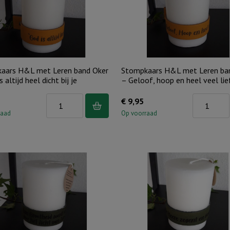
Ik
Ik
ben
heb
zo
je
trots
lief,
op
met
aars H&L met Leren band Oker
Stompkaars H&L met Leren ba
jou!
heel
 altijd heel dicht bij je
– Geloof, hoop en heel veel lie
aantal
mijn
Stompkaars
Stompkaar
€
9,95
hart
H&L
H&L
raad
Op voorraad
aantal
met
met
Leren
Leren
band
band
Oker
Oker
-
-
God
Geloof,
is
hoop
altijd
en