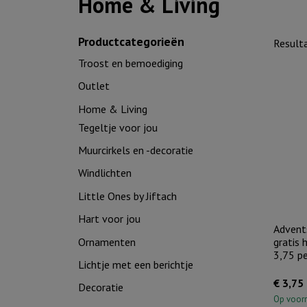
Home & Living
Productcategorieën
Result
Troost en bemoediging
Outlet
Home & Living
Tegeltje voor jou
Muurcirkels en -decoratie
Windlichten
Little Ones by Jiftach
Hart voor jou
Advent
Ornamenten
gratis 
3,75 pe
Lichtje met een berichtje
€
3,75
Decoratie
Op voor