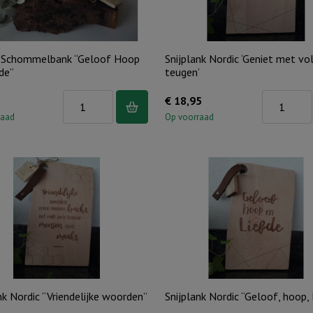
en
en
schitter
Liefde
-
aantal
 Schommelbank “Geloof Hoop
Snijplank Nordic ‘Geniet met vo
Ivoor
de”
teugen’
aantal
Voeder
Snijplank
€
18,95
Schommelbank
Nordic
raad
Op voorraad
"Geloof
'Geniet
Hoop
met
en
volle
Liefde"
teugen'
aantal
aantal
nk Nordic “Vriendelijke woorden”
Snijplank Nordic “Geloof, hoop, 