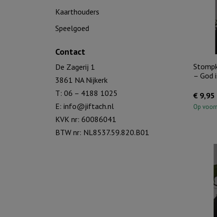
Kaarthouders
Speelgoed
Contact
Stompk
De Zagerij 1
– God is
3861 NA Nijkerk
T: 06 – 4188 1025
€
9,95
E:
info@jiftach.nl
Op voor
KVK nr: 60086041
BTW nr: NL8537.59.820.B01