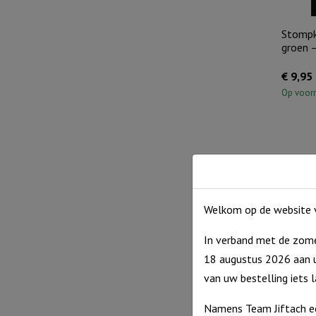
Stompk
groen –
€
9,95
Op voor
Welkom op de website v
In verband met de zome
18 augustus 2026 aan u
van uw bestelling iets 
Stompk
groen –
Namens Team Jiftach e