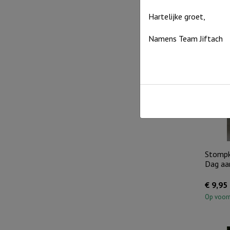
€
9,95
Hartelijke groet,
Op voor
Namens Team Jiftach
Stompk
Dag aan
€
9,95
Op voor