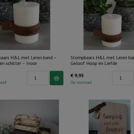
band
-
Dag
aan
dag..
aantal
aars H&L met Leren band –
Stompkaars H&L met Leren ba
en schitter – Ivoor
Geloof Hoop en Liefde
Stompkaars
Stompkaar
€
9,95
H&L
H&L
raad
Op voorraad
met
met
Leren
Leren
band
band
-
-
Sta
Geloof
op
Hoop