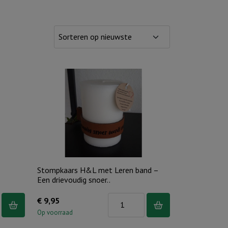
Stompkaars H&L met Leren band –
Een drievoudig snoer..
Stompkaars
€
9,95
en
H&L
Op voorraad
met