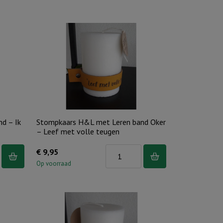
Leren
m
band
-
Een
drievoudig
snoer..
aantal
d – Ik
Stompkaars H&L met Leren band Oker
– Leef met volle teugen
s
Stompkaars
€
9,95
H&L
Op voorraad
met
Leren
band
Oker