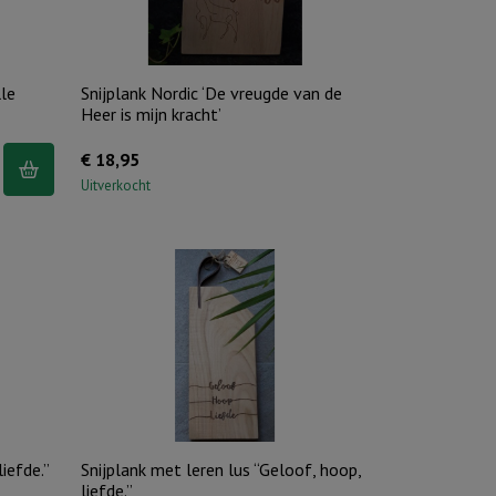
aantal
lle
Snijplank Nordic ‘De vreugde van de
Heer is mijn kracht’
€
18,95
Uitverkocht
liefde.”
Snijplank met leren lus “Geloof, hoop,
liefde.”