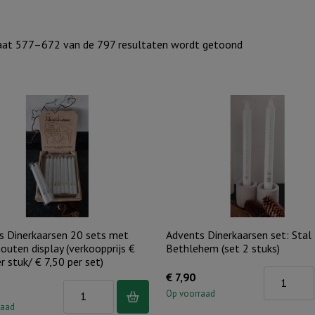
Gesorteerd
aat 577–672 van de 797 resultaten wordt getoond
op
nieuwste
s Dinerkaarsen 20 sets met
Advents Dinerkaarsen set: Stal
houten display (verkoopprijs €
Bethlehem (set 2 stuks)
r stuk/ € 7,50 per set)
Advents
€
7,90
Advents
Dinerkaars
Op voorraad
Dinerkaarsen
raad
set: