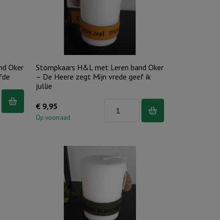
-
Leef
met
volle
teugen
nd Oker
Stompkaars H&L met Leren band Oker
aantal
fde
– De Heere zegt Mijn vrede geef ik
jullie
s
Stompkaars
€
9,95
H&L
Op voorraad
met
Leren
band
Oker
-
De
Heere