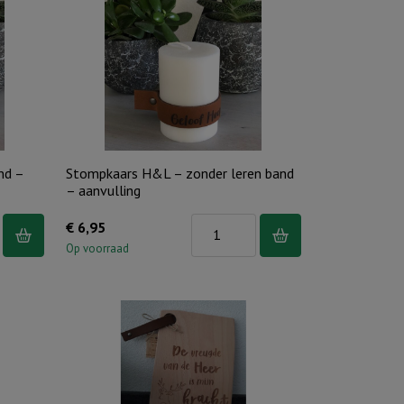
band
-
Je
bent
kostbaar
-
Ivoor
nd –
Stompkaars H&L – zonder leren band
aantal
– aanvulling
s
Stompkaars
€
6,95
H&L
Op voorraad
-
zonder
leren
band
-
aanvulling