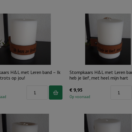
20
Stal
sets
Bethlehe
met
(set
gratis
2
houten
stuks)
display
aantal
(verkoopprijs
€
3,75
aars H&L met Leren band – Ik
Stompkaars H&L met Leren ban
per
trots op jou!
heb je lief, met heel mijn hart
stuk/
Stompkaars
Stompkaar
€
9,95
€
H&L
H&L
raad
Op voorraad
7,50
met
met
per
Leren
Leren
set)
band
band
aantal
-
-